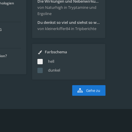
Die Wirkungen und Nebenwirkungen von LSD
hologien
von Naturhigh
in Tryptamine und
Ergoline
Du denkst so viel und siehst so wenig - wunderbare Reise mit 4g Pilze
von kleinerkiffer84
in Tripberichte
G
Farbschema
tion?
hell
dunkel
Gehe zu