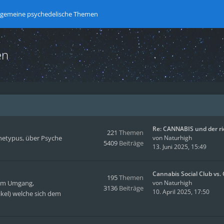
lgemeine psychedelische Themen
en
Re: CANNABIS und der r
221
Themen
hetypus, über Psyche
von
Naturhigh
5409
Beiträge
13. Juni 2025, 15:49
Cannabis Social Club vs
195
Themen
hem Umgang,
von
Naturhigh
3136
Beiträge
10. April 2025, 17:50
kel) welche sich dem