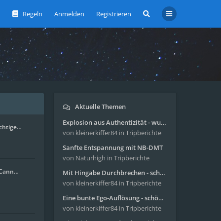
Regeln
Anmelden
Registrieren
Aktuelle Themen
Explosion aus Authentizität - wunderbare Reise mit 4g Pilze
ichtige…
von kleinerkiffer84
in Tripberichte
Sanfte Entspannung mit NB-DMT
von Naturhigh
in Tripberichte
. Cann…
Mit Hingabe Durchbrechen - schöne Reise mit 4g Pilze
von kleinerkiffer84
in Tripberichte
Eine bunte Ego-Auflösung - schöne Reise mit 4-AcO-DMT
von kleinerkiffer84
in Tripberichte