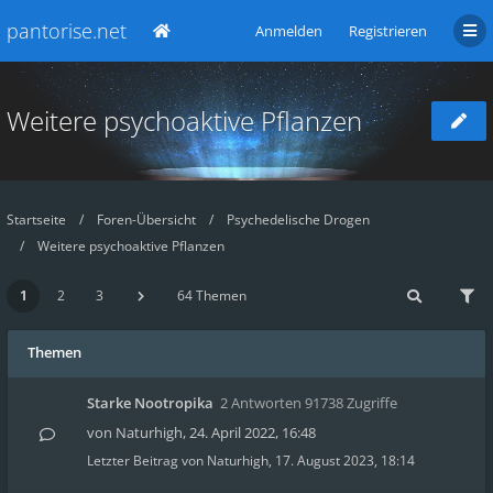
pantorise.net
Anmelden
Registrieren
Weitere psychoaktive Pflanzen
Startseite
Foren-Übersicht
Psychedelische Drogen
Weitere psychoaktive Pflanzen
1
2
3
64 Themen
Themen
Starke Nootropika
2 Antworten 91738 Zugriffe
von
Naturhigh
,
24. April 2022, 16:48
Letzter Beitrag von
Naturhigh
,
17. August 2023, 18:14