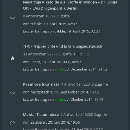
Neuartige Alkaloide u.a. Stoffe in Winden – Dr. Sonja
Ott – LAG Drogenpolitik Berlin
0 Antworten 18399 Zugriffe
von
tribble
,
19. April 2015, 02:07
Letzter Beitrag von
tribble
,
19. April 2015, 02:07
THC - Tripberichte und Erfahrungsaustausch
33 Antworten 92737 Zugriffe
1
2
3
von
Leary
,
10. Februar 2008, 00:57
Letzter Beitrag von
strobo
,
3. Dezember 2014, 21:52
Passiflora Incarnata
4 Antworten 22343 Zugriffe
von
harrgotschi1
,
11. September 2014, 16:12
Letzter Beitrag von
strobo
,
7. Oktober 2014, 19:14
Maidal Traumnüsse
2 Antworten 19260 Zugriffe
von
Zauberer
,
20. Juni 2014, 19:56
Letzter Beitrag von
Zauberer
,
21. Juni 2014, 12:19