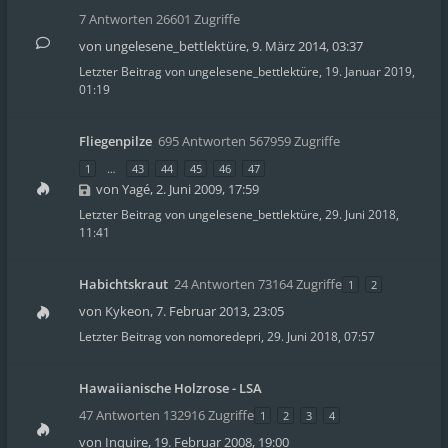
7 Antworten 26601 Zugriffe
von
ungelesene_bettlektüre
,
9. März 2014, 03:37
Letzter Beitrag von
ungelesene_bettlektüre
,
19. Januar 2019,
01:19
Fliegenpilze
695 Antworten 567959 Zugriffe
1
…
43
44
45
46
47
von
Yagé
,
2. Juni 2009, 17:59
Letzter Beitrag von
ungelesene_bettlektüre
,
29. Juni 2018,
11:41
Habichtskraut
24 Antworten 73164 Zugriffe
1
2
von
Kykeon
,
7. Februar 2013, 23:05
Letzter Beitrag von
nomoredepri
,
29. Juni 2018, 07:57
Hawaiianische Holzrose - LSA
47 Antworten 132916 Zugriffe
1
2
3
4
von
Inquire
,
19. Februar 2008, 19:00