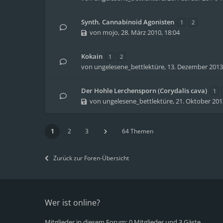
Synth. Cannabinoid Agonisten
1
2
von
mojo
,
28. März 2010, 18:04
Kokain
1
2
von
ungelesene_bettlektüre
,
13. Dezember 2013,
Der Hohle Lerchensporn (Corydalis cava)
1
von
ungelesene_bettlektüre
,
21. Oktober 201
1
2
3
64 Themen
Zurück zur Foren-Übersicht
Wer ist online?
Mitglieder in diesem Forum: 0 Mitglieder und 3 Gäste