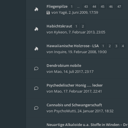
Fliegenpilze
1
…
43
44
45
46
47
von
Yagé
,
2. Juni 2009, 17:59
Habichtskraut
1
2
von
Kykeon
,
7. Februar 2013, 23:05
Hawaiianische Holzrose - LSA
1
2
3
4
von
Inquire
,
19. Februar 2008, 19:00
Dendrobium nobile
von
Mao
,
14. Juli 2017, 23:17
Psychedelischer Honig .... lecker
von
Mao
,
17. Februar 2017, 22:41
Cannabis und Schwangerschaft
von
PsychoMutti
,
24. Januar 2017, 18:32
Neuartige Alkaloide u.a. Stoffe in Winden – Dr