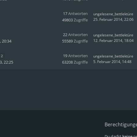
17
Antworten
ungelesene_bettlektüre
25. Februar 2014, 22:06
49803
Zugriffe
22
Antworten
ungelesene_bettlektüre
12. Februar 2014, 18:04
 20:34
55589
Zugriffe
19
Antworten
2
ungelesene_bettlektüre
5. Februar 2014, 14:48
3, 22:25
63208
Zugriffe
Berechtigung
Du darfst
keine
ne