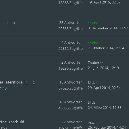
19. April 2015, 02:07
18368
Zugriffe
33
Antworten
1
2
3
strobo
3. Dezember 2014, 21:52
92585
Zugriffe
4
Antworten
strobo
7. Oktober 2014, 19:14
22312
Zugriffe
2
Antworten
Zauberer
21. Juni 2014, 12:19
19236
Zugriffe
ia lateriflora
18
Antworten
1
2
Slider
29. April 2014, 02:34
1:43
57626
Zugriffe
16
Antworten
Slider
24. März 2014, 16:33
43836
Zugriffe
seine Unschuld
2
Antworten
rezzi
26. Februar 2014, 14:24
0:53
19751
Zugriffe