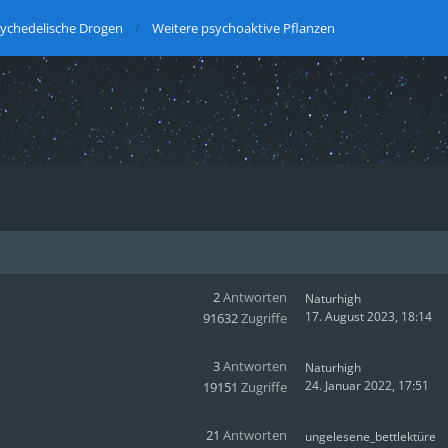
ychedelische Drogen
Weitere psychoaktive Pflanzen
2
Antworten
Naturhigh
17. August 2023, 18:14
91632
Zugriffe
3
Antworten
Naturhigh
24. Januar 2022, 17:51
19151
Zugriffe
21
Antworten
ungelesene_bettlektüre