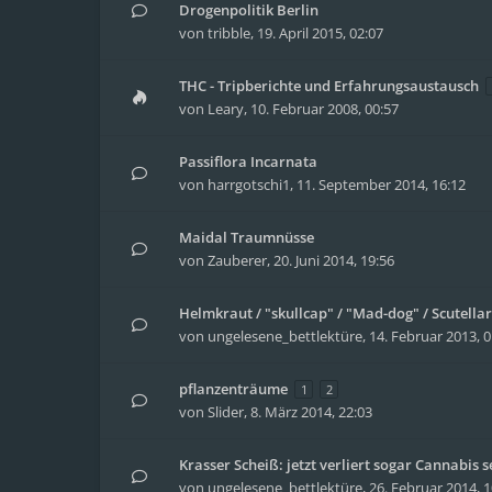
Drogenpolitik Berlin
von
tribble
,
19. April 2015, 02:07
THC - Tripberichte und Erfahrungsaustausch
von
Leary
,
10. Februar 2008, 00:57
Passiflora Incarnata
von
harrgotschi1
,
11. September 2014, 16:12
Maidal Traumnüsse
von
Zauberer
,
20. Juni 2014, 19:56
Helmkraut / "skullcap" / "Mad-dog" / Scutellar
von
ungelesene_bettlektüre
,
14. Februar 2013, 0
pflanzenträume
1
2
von
Slider
,
8. März 2014, 22:03
Krasser Scheiß: jetzt verliert sogar Cannabis 
von
ungelesene_bettlektüre
,
26. Februar 2014, 1