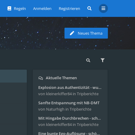
Regeln
Anmelden
Registrieren
Neues Thema
Aktuelle Themen
Explosion aus Authentizität - wunderbare Reise mit 4g Pilze
von kleinerkiffer84
in Tripberichte
Sanfte Entspannung mit NB-DMT
von Naturhigh
in Tripberichte
Mit Hingabe Durchbrechen - schöne Reise mit 4g Pilze
von kleinerkiffer84
in Tripberichte
Eine bunte Ego-Auflösung - schöne Reise mit 4-AcO-DMT