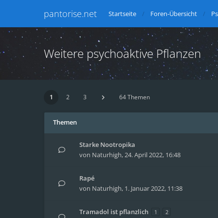
pantorise.net
Startseite
Foren-Übersicht
Ps
Weitere psychoaktive Pflanzen
1
2
3
64 Themen
Themen
Starke Nootropika
von
Naturhigh
,
24. April 2022, 16:48
Rapé
von
Naturhigh
,
1. Januar 2022, 11:38
Tramadol ist pflanzlich
1
2