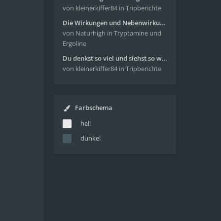
von kleinerkiffer84
in Tripberichte
Die Wirkungen und Nebenwirkungen von LSD
von Naturhigh
in Tryptamine und
Ergoline
Du denkst so viel und siehst so wenig - wunderbare Reise mit 4g Pilze
von kleinerkiffer84
in Tripberichte
Farbschema
hell
dunkel