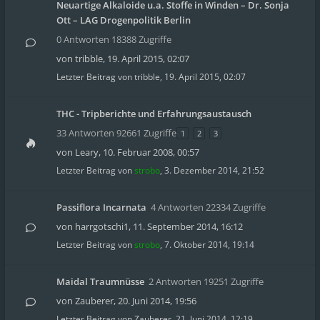
Neuartige Alkaloide u.a. Stoffe in Winden – Dr. Sonja
Ott – LAG Drogenpolitik Berlin
0 Antworten 18388 Zugriffe
von
tribble
,
19. April 2015, 02:07
Letzter Beitrag von
tribble
,
19. April 2015, 02:07
THC - Tripberichte und Erfahrungsaustausch
33 Antworten 92661 Zugriffe
1
2
3
von
Leary
,
10. Februar 2008, 00:57
Letzter Beitrag von
strobo
,
3. Dezember 2014, 21:52
Passiflora Incarnata
4 Antworten 22334 Zugriffe
von
harrgotschi1
,
11. September 2014, 16:12
Letzter Beitrag von
strobo
,
7. Oktober 2014, 19:14
Maidal Traumnüsse
2 Antworten 19251 Zugriffe
von
Zauberer
,
20. Juni 2014, 19:56
Letzter Beitrag von
Zauberer
,
21. Juni 2014, 12:19