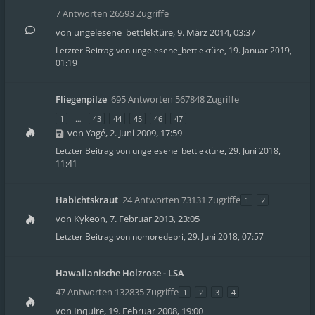
7 Antworten 26593 Zugriffe
von
ungelesene_bettlektüre
,
9. März 2014, 03:37
Letzter Beitrag von
ungelesene_bettlektüre
,
19. Januar 2019,
01:19
Fliegenpilze
695 Antworten 567848 Zugriffe
1
…
43
44
45
46
47
von
Yagé
,
2. Juni 2009, 17:59
Letzter Beitrag von
ungelesene_bettlektüre
,
29. Juni 2018,
11:41
Habichtskraut
24 Antworten 73131 Zugriffe
1
2
von
Kykeon
,
7. Februar 2013, 23:05
Letzter Beitrag von
nomoredepri
,
29. Juni 2018, 07:57
Hawaiianische Holzrose - LSA
47 Antworten 132835 Zugriffe
1
2
3
4
von
Inquire
,
19. Februar 2008, 19:00