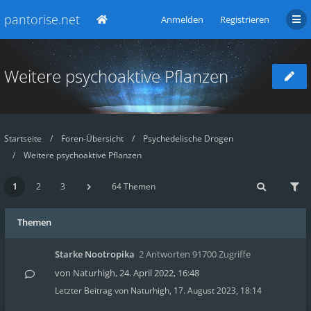
pantorise.net
Anmelden
Registrieren
Weitere psychoaktive Pflanzen
Startseite
Foren-Übersicht
Psychedelische Drogen
Weitere psychoaktive Pflanzen
1
2
3
64 Themen
Themen
Starke Nootropika
2 Antworten 91700 Zugriffe
von
Naturhigh
,
24. April 2022, 16:48
Letzter Beitrag von
Naturhigh
,
17. August 2023, 18:14