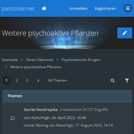
pantorise.net
Anmelden
Registrieren
Weitere psychoaktive Pflanzen
Startseite
Foren-Übersicht
Psychedelische Drogen
Weitere psychoaktive Pflanzen
1
2
3
64 Themen
Themen
Starke Nootropika
2 Antworten 91727 Zugriffe
von
Naturhigh
,
24. April 2022, 16:48
Letzter Beitrag von
Naturhigh
,
17. August 2023, 18:14