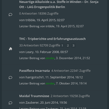
Neuartige Alkaloide u.a. Stoffe in Winden – Dr. Sonja
Ott – LAG Drogenpolitik Berlin
0 Antworten 18396 Zugriffe
von
tribble
,
19. April 2015, 02:07
Letzter Beitrag von
tribble
,
19. April 2015, 02:07
THC - Tripberichte und Erfahrungsaustausch
33 Antworten 92709 Zugriffe
1
2
3
von
Leary
,
10. Februar 2008, 00:57
Letzter Beitrag von
strobo
,
3. Dezember 2014, 21:52
Passiflora Incarnata
4 Antworten 22341 Zugriffe
von
harrgotschi1
,
11. September 2014, 16:12
Letzter Beitrag von
strobo
,
7. Oktober 2014, 19:14
Maidal Traumnüsse
2 Antworten 19258 Zugriffe
von
Zauberer
,
20. Juni 2014, 19:56
Letzter Beitrag von
Zauberer
,
21. Juni 2014, 12:19