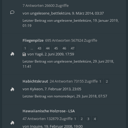
7 Antworten 26600 Zugriffe
von
ungelesene_bettlektüre
,
9. März 2014, 03:37
Letzter Beitrag von
ungelesene_bettlektüre
,
19. Januar 2019,
01:19
Fliegenpilze
695 Antworten 567924 Zugriffe
1
…
43
44
45
46
47
von
Yagé
,
2. Juni 2009, 17:59
Letzter Beitrag von
ungelesene_bettlektüre
,
29. Juni 2018,
11:41
Habichtskraut
24 Antworten 73155 Zugriffe
1
2
von
Kykeon
,
7. Februar 2013, 23:05
Letzter Beitrag von
nomoredepri
,
29. Juni 2018, 07:57
Hawaiianische Holzrose - LSA
47 Antworten 132879 Zugriffe
1
2
3
4
von
Inquire
,
19. Februar 2008, 19:00