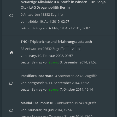
Neuartige Alkaloide u.a. Stoffe in Winden – Dr. Sonja
Ott – LAG Drogenpolitik Berlin
0 Antworten 18382 Zugriffe
von
tribble
,
19. April 2015, 02:07
Letzter Beitrag von
tribble
,
19. April 2015, 02:07
THC - Tripberichte und Erfahrungsaustausch
33 Antworten 92632 Zugriffe
1
2
3
von
Leary
,
10. Februar 2008, 00:57
Letzter Beitrag von
strobo
,
3. Dezember 2014, 21:52
Passiflora Incarnata
4 Antworten 22329 Zugriffe
von
harrgotschi1
,
11. September 2014, 16:12
Letzter Beitrag von
strobo
,
7. Oktober 2014, 19:14
Maidal Traumnüsse
2 Antworten 19248 Zugriffe
von
Zauberer
,
20. Juni 2014, 19:56
Letzter Beitrag von
Zauberer
,
21. Juni 2014, 12:19