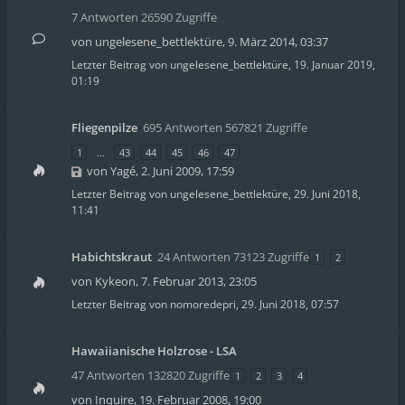
7 Antworten 26590 Zugriffe
von
ungelesene_bettlektüre
,
9. März 2014, 03:37
Letzter Beitrag von
ungelesene_bettlektüre
,
19. Januar 2019,
01:19
Fliegenpilze
695 Antworten 567821 Zugriffe
1
…
43
44
45
46
47
von
Yagé
,
2. Juni 2009, 17:59
Letzter Beitrag von
ungelesene_bettlektüre
,
29. Juni 2018,
11:41
Habichtskraut
24 Antworten 73123 Zugriffe
1
2
von
Kykeon
,
7. Februar 2013, 23:05
Letzter Beitrag von
nomoredepri
,
29. Juni 2018, 07:57
Hawaiianische Holzrose - LSA
47 Antworten 132820 Zugriffe
1
2
3
4
von
Inquire
,
19. Februar 2008, 19:00