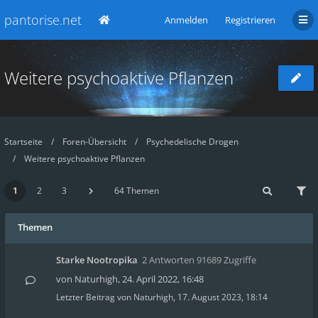
pantorise.net
Anmelden
Registrieren
Weitere psychoaktive Pflanzen
Startseite
Foren-Übersicht
Psychedelische Drogen
Weitere psychoaktive Pflanzen
1
2
3
64 Themen
Themen
Starke Nootropika
2 Antworten 91689 Zugriffe
von
Naturhigh
,
24. April 2022, 16:48
Letzter Beitrag von
Naturhigh
,
17. August 2023, 18:14