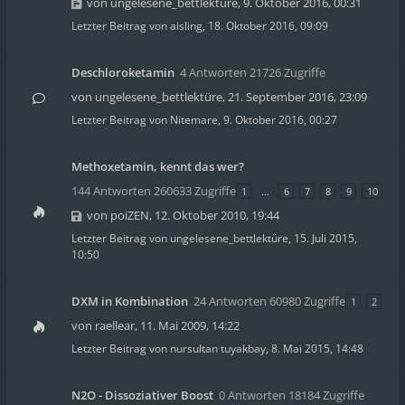
von
ungelesene_bettlektüre
,
9. Oktober 2016, 00:31
Letzter Beitrag von
aisling
,
18. Oktober 2016, 09:09
Deschloroketamin
4 Antworten 21726 Zugriffe
von
ungelesene_bettlektüre
,
21. September 2016, 23:09
Letzter Beitrag von
Nitemare
,
9. Oktober 2016, 00:27
Methoxetamin, kennt das wer?
144 Antworten 260633 Zugriffe
1
…
6
7
8
9
10
von
poiZEN
,
12. Oktober 2010, 19:44
Letzter Beitrag von
ungelesene_bettlektüre
,
15. Juli 2015,
10:50
DXM in Kombination
24 Antworten 60980 Zugriffe
1
2
von
raellear
,
11. Mai 2009, 14:22
Letzter Beitrag von
nursultan tuyakbay
,
8. Mai 2015, 14:48
N2O - Dissoziativer Boost
0 Antworten 18184 Zugriffe