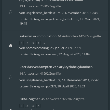
13 Antworten 75805 Zugriffe
von
ungelesene_bettlektüre
,
7. November 2018, 12:48
Letzter Beitrag von
ungelesene_bettlektüre
,
12. März 2021,
19:48
Ketamin in Kombination
61 Antworten 142705 Zugriffe
1
2
3
4
5
von
notschlachtung
,
25. Januar 2009, 21:09
Letzter Beitrag von
raellear
,
22. August 2020, 14:04
über das verdampfen von arylcyclohexylaminen
14 Antworten 41592 Zugriffe
von
ungelesene_bettlektüre
,
14. Dezember 2011, 22:47
Letzter Beitrag von
poiZEN
,
30. April 2020, 18:21
DXM - Sigma?
45 Antworten 322282 Zugriffe
1
2
3
4