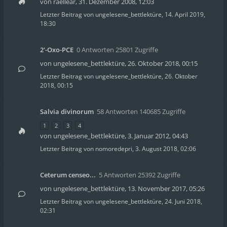
von
raellear
,
31. Dezember 2008, 12:03
Letzter Beitrag von
ungelesene_bettlektüre
,
14. April 2019,
18:30
2'-Oxo-PCE
0 Antworten 25801 Zugriffe
von
ungelesene_bettlektüre
,
26. Oktober 2018, 00:15
Letzter Beitrag von
ungelesene_bettlektüre
,
26. Oktober
2018, 00:15
Salvia divinorum
58 Antworten 140685 Zugriffe
1
2
3
4
von
ungelesene_bettlektüre
,
3. Januar 2012, 04:43
Letzter Beitrag von
nomoredepri
,
3. August 2018, 02:06
Ceterum censeo...
5 Antworten 25392 Zugriffe
von
ungelesene_bettlektüre
,
13. November 2017, 05:26
Letzter Beitrag von
ungelesene_bettlektüre
,
24. Juni 2018,
02:31