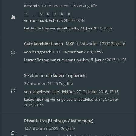
Ketamin
131 Antworten 235308 Zugriffe
1
…
5
6
7
8
9
von
anima
,
4. Februar 2009, 09:46
Letzter Beitrag von
gowiththeflo
,
23. Juni 2017, 20:52
Gute Kombinationen - MXP
1 Antworten 17932 Zugriffe
von
harrgotschi1
,
11. September 2014, 07:52
Letzter Beitrag von
nursultan tuyakbay
,
5. Januar 2017, 14:28
S-Ketamin - ein kurzer Tripbericht
3 Antworten 21119 Zugriffe
von
ungelesene_bettlektüre
,
27. Oktober 2016, 13:16
Letzter Beitrag von
ungelesene_bettlektüre
,
31. Oktober
2016, 21:55
Dissoziativa [Umfrage, Abstimmung]
14 Antworten 40291 Zugriffe