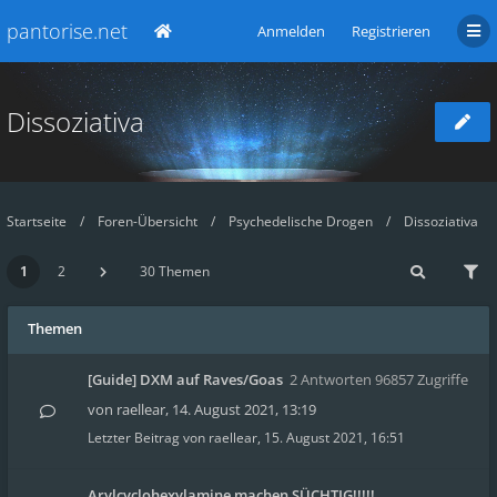
pantorise.net
Anmelden
Registrieren
Dissoziativa
Startseite
Foren-Übersicht
Psychedelische Drogen
Dissoziativa
1
2
30 Themen
Themen
[Guide] DXM auf Raves/Goas
2 Antworten 96857 Zugriffe
von
raellear
,
14. August 2021, 13:19
Letzter Beitrag von
raellear
,
15. August 2021, 16:51
Arylcyclohexylamine machen SÜCHTIG!!!!!