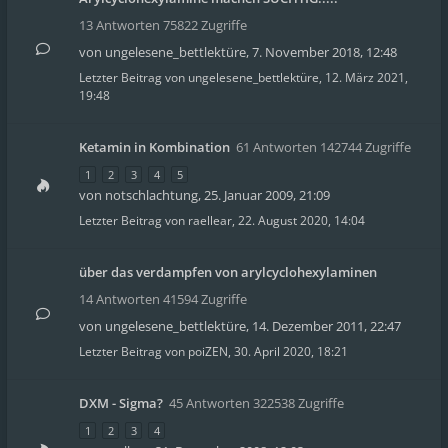
13 Antworten 75822 Zugriffe
von
ungelesene_bettlektüre
,
7. November 2018, 12:48
Letzter Beitrag von
ungelesene_bettlektüre
,
12. März 2021,
19:48
Ketamin in Kombination
61 Antworten 142744 Zugriffe
1
2
3
4
5
von
notschlachtung
,
25. Januar 2009, 21:09
Letzter Beitrag von
raellear
,
22. August 2020, 14:04
über das verdampfen von arylcyclohexylaminen
14 Antworten 41594 Zugriffe
von
ungelesene_bettlektüre
,
14. Dezember 2011, 22:47
Letzter Beitrag von
poiZEN
,
30. April 2020, 18:21
DXM - Sigma?
45 Antworten 322538 Zugriffe
1
2
3
4