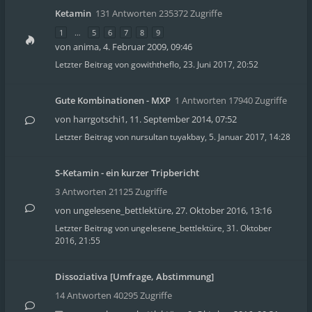
Ketamin
131 Antworten 235372 Zugriffe
1
…
5
6
7
8
9
von
anima
,
4. Februar 2009, 09:46
Letzter Beitrag von
gowiththeflo
,
23. Juni 2017, 20:52
Gute Kombinationen - MXP
1 Antworten 17940 Zugriffe
von
harrgotschi1
,
11. September 2014, 07:52
Letzter Beitrag von
nursultan tuyakbay
,
5. Januar 2017, 14:28
S-Ketamin - ein kurzer Tripbericht
3 Antworten 21125 Zugriffe
von
ungelesene_bettlektüre
,
27. Oktober 2016, 13:16
Letzter Beitrag von
ungelesene_bettlektüre
,
31. Oktober
2016, 21:55
Dissoziativa [Umfrage, Abstimmung]
14 Antworten 40295 Zugriffe