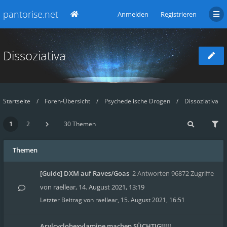
pantorise.net
Anmelden
Registrieren
Dissoziativa
Startseite
Foren-Übersicht
Psychedelische Drogen
Dissoziativa
1
2
30 Themen
Themen
[Guide] DXM auf Raves/Goas
2 Antworten 96872 Zugriffe
von
raellear
,
14. August 2021, 13:19
Letzter Beitrag von
raellear
,
15. August 2021, 16:51
Arylcyclohexylamine machen SÜCHTIG!!!!!