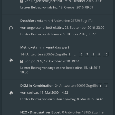
von
ungelesene_bettlektüre
,
9. Oktober 2016, 00:31
Letzter Beitrag von
aisling
,
18. Oktober 2016, 09:09
Deschloroketamin
4 Antworten 21729 Zugriffe
von
ungelesene_bettlektüre
,
21. September 2016, 23:09
Letzter Beitrag von
Nitemare
,
9. Oktober 2016, 00:27
Methoxetamin, kennt das wer?
144 Antworten 260669 Zugriffe
1
…
6
7
8
9
10
von
poiZEN
,
12. Oktober 2010, 19:44
Letzter Beitrag von
ungelesene_bettlektüre
,
15. Juli 2015,
10:50
DXM in Kombination
24 Antworten 60995 Zugriffe
1
2
von
raellear
,
11. Mai 2009, 14:22
Letzter Beitrag von
nursultan tuyakbay
,
8. Mai 2015, 14:48
N2O - Dissoziativer Boost
0 Antworten 18185 Zugriffe