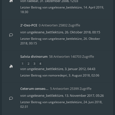
von
raellear
,
31. Dezember 2008, 12:03
Letzter Beitrag von
ungelesene_bettlektüre
,
14. April 2019,
18:30
2'-Oxo-PCE
0 Antworten 25802 Zugriffe
von
ungelesene_bettlektüre
,
26. Oktober 2018, 00:15
Letzter Beitrag von
ungelesene_bettlektüre
,
26. Oktober
2018, 00:15
Salvia divinorum
58 Antworten 140703 Zugriffe
1
2
3
4
von
ungelesene_bettlektüre
,
3. Januar 2012, 04:43
Letzter Beitrag von
nomoredepri
,
3. August 2018, 02:06
Ceterum censeo...
5 Antworten 25399 Zugriffe
von
ungelesene_bettlektüre
,
13. November 2017, 05:26
Letzter Beitrag von
ungelesene_bettlektüre
,
24. Juni 2018,
02:31