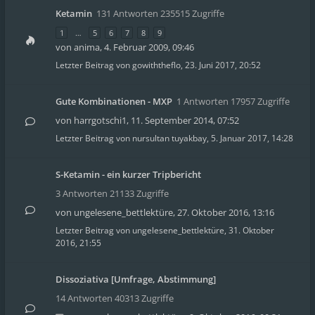
Ketamin
131 Antworten 235515 Zugriffe
1
…
5
6
7
8
9
von
anima
,
4. Februar 2009, 09:46
Letzter Beitrag von
gowiththeflo
,
23. Juni 2017, 20:52
Gute Kombinationen - MXP
1 Antworten 17957 Zugriffe
von
harrgotschi1
,
11. September 2014, 07:52
Letzter Beitrag von
nursultan tuyakbay
,
5. Januar 2017, 14:28
S-Ketamin - ein kurzer Tripbericht
3 Antworten 21133 Zugriffe
von
ungelesene_bettlektüre
,
27. Oktober 2016, 13:16
Letzter Beitrag von
ungelesene_bettlektüre
,
31. Oktober
2016, 21:55
Dissoziativa [Umfrage, Abstimmung]
14 Antworten 40313 Zugriffe