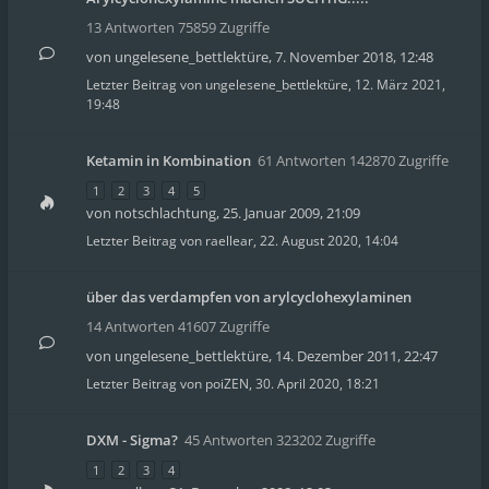
13 Antworten 75859 Zugriffe
von
ungelesene_bettlektüre
,
7. November 2018, 12:48
Letzter Beitrag von
ungelesene_bettlektüre
,
12. März 2021,
19:48
Ketamin in Kombination
61 Antworten 142870 Zugriffe
1
2
3
4
5
von
notschlachtung
,
25. Januar 2009, 21:09
Letzter Beitrag von
raellear
,
22. August 2020, 14:04
über das verdampfen von arylcyclohexylaminen
14 Antworten 41607 Zugriffe
von
ungelesene_bettlektüre
,
14. Dezember 2011, 22:47
Letzter Beitrag von
poiZEN
,
30. April 2020, 18:21
DXM - Sigma?
45 Antworten 323202 Zugriffe
1
2
3
4