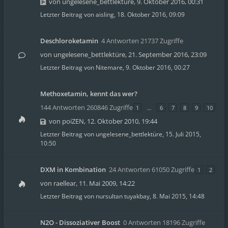
von
ungelesene_bettlektüre
,
9. Oktober 2016, 00:31
Letzter Beitrag von
aisling
,
18. Oktober 2016, 09:09
Deschloroketamin
4 Antworten 21737 Zugriffe
von
ungelesene_bettlektüre
,
21. September 2016, 23:09
Letzter Beitrag von
Nitemare
,
9. Oktober 2016, 00:27
Methoxetamin, kennt das wer?
144 Antworten 260846 Zugriffe
1
…
6
7
8
9
10
von
poiZEN
,
12. Oktober 2010, 19:44
Letzter Beitrag von
ungelesene_bettlektüre
,
15. Juli 2015,
10:50
DXM in Kombination
24 Antworten 61050 Zugriffe
1
2
von
raellear
,
11. Mai 2009, 14:22
Letzter Beitrag von
nursultan tuyakbay
,
8. Mai 2015, 14:48
N2O - Dissoziativer Boost
0 Antworten 18196 Zugriffe