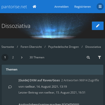
pantorise.net
Anmelden
Registrieren
Dissoziativa
Startseite
Foren-Übersicht
Psychedelische Drogen
Dissoziativa
1
2
30 Themen
Themen
[Guide] DXM auf Raves/Goas
2 Antworten 96914 Zugriffe
von
raellear
,
14. August 2021, 13:19
Letzter Beitrag von
raellear
,
15. August 2021, 16:51
Arylcyclohexylamine machen SÜCHTIG!!!!!