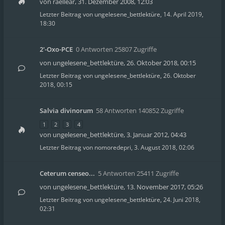
von
raellear
,
31. Dezember 2008, 12:03
Letzter Beitrag von
ungelesene_bettlektüre
,
14. April 2019,
18:30
2'-Oxo-PCE
0 Antworten 25807 Zugriffe
von
ungelesene_bettlektüre
,
26. Oktober 2018, 00:15
Letzter Beitrag von
ungelesene_bettlektüre
,
26. Oktober
2018, 00:15
Salvia divinorum
58 Antworten 140852 Zugriffe
1
2
3
4
von
ungelesene_bettlektüre
,
3. Januar 2012, 04:43
Letzter Beitrag von
nomoredepri
,
3. August 2018, 02:06
Ceterum censeo...
5 Antworten 25411 Zugriffe
von
ungelesene_bettlektüre
,
13. November 2017, 05:26
Letzter Beitrag von
ungelesene_bettlektüre
,
24. Juni 2018,
02:31