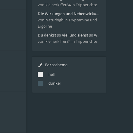
von kleinerkiffer84
in Tripberichte
Die Wirkungen und Nebenwirkungen von LSD
von Naturhigh
in Tryptamine und
Ergoline
Du denkst so viel und siehst so wenig - wunderbare Reise mit 4g Pilze
von kleinerkiffer84
in Tripberichte
Farbschema
hell
dunkel