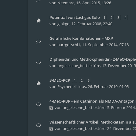
von
Nitemare
,
16. April 2015, 19:26
Potential von Lachgas Solo
1
2
3
4
von
ginkgo
,
12. Februar 2008, 22:40
Gefährliche Kombinationen - MXP
von
harrgotschi1
,
11. September 2014, 07:18
Diphenidin und Methoxphenidin (2-MeO-Diphe
von
ungelesene_bettlektüre
,
13. Dezember 2013,
3-MEO-PCP
1
2
3
von
Psychedelicious
,
26. Februar 2010, 01:05
4-MeO-PBP - ein Cathinon als NMDA-Antagonis
von
ungelesene_bettlektüre
,
5. Februar 2014,
Wissenschaftlicher Artikel: Methoxetamin als
von
ungelesene_bettlektüre
,
24. Dezember 20