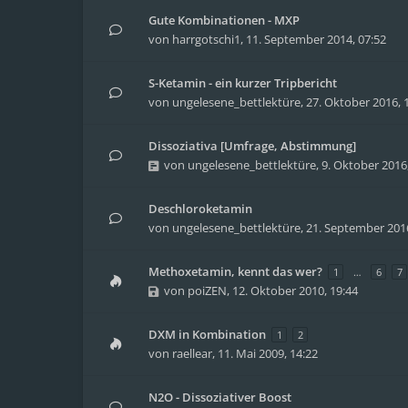
Gute Kombinationen - MXP
von
harrgotschi1
,
11. September 2014, 07:52
S-Ketamin - ein kurzer Tripbericht
von
ungelesene_bettlektüre
,
27. Oktober 2016, 
Dissoziativa [Umfrage, Abstimmung]
von
ungelesene_bettlektüre
,
9. Oktober 2016
Deschloroketamin
von
ungelesene_bettlektüre
,
21. September 2016
Methoxetamin, kennt das wer?
1
…
6
7
von
poiZEN
,
12. Oktober 2010, 19:44
DXM in Kombination
1
2
von
raellear
,
11. Mai 2009, 14:22
N2O - Dissoziativer Boost