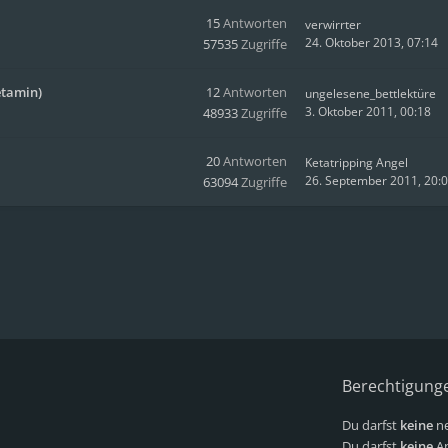
15
Antworten
verwirrter
24. Oktober 2013, 07:14
57535
Zugriffe
etamin)
12
Antworten
ungelesene_bettlektüre
3. Oktober 2011, 00:18
48933
Zugriffe
20
Antworten
Ketatripping Angel
26. September 2011, 20:
63094
Zugriffe
Berechtigung
Du darfst
keine
ne
Du darfst
keine
An