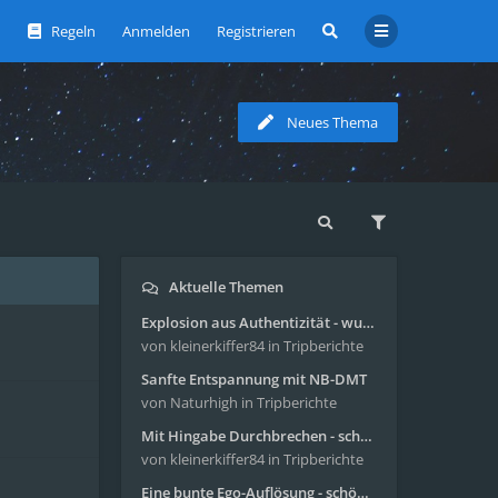
Regeln
Anmelden
Registrieren
Neues Thema
Aktuelle Themen
Explosion aus Authentizität - wunderbare Reise mit 4g Pilze
von kleinerkiffer84
in Tripberichte
Sanfte Entspannung mit NB-DMT
von Naturhigh
in Tripberichte
Mit Hingabe Durchbrechen - schöne Reise mit 4g Pilze
von kleinerkiffer84
in Tripberichte
Eine bunte Ego-Auflösung - schöne Reise mit 4-AcO-DMT