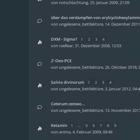
von
notschlachtung
,
25. Januar 2009, 21:09
über das verdampfen von arylcyclohexylamin
von
ungelesene_bettlektüre
,
14. Dezember 2011,
DXM - Sigma?
1
2
3
4
von
raellear
,
31. Dezember 2008, 12:03
2'-Oxo-PCE
von
ungelesene_bettlektüre
,
26. Oktober 2018, 
Salvia divinorum
1
2
3
4
von
ungelesene_bettlektüre
,
3. Januar 2012, 04:
Ceterum censeo...
von
ungelesene_bettlektüre
,
13. November 2017
Ketamin
1
…
5
6
7
8
9
von
anima
,
4. Februar 2009, 09:46