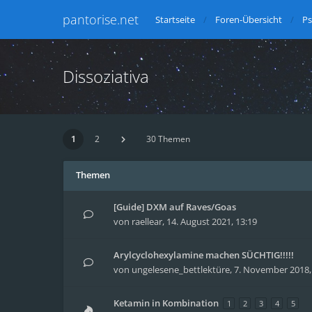
pantorise.net
Startseite
Foren-Übersicht
Ps
Dissoziativa
1
2
30 Themen
Themen
[Guide] DXM auf Raves/Goas
von
raellear
,
14. August 2021, 13:19
Arylcyclohexylamine machen SÜCHTIG!!!!!
von
ungelesene_bettlektüre
,
7. November 2018,
Ketamin in Kombination
1
2
3
4
5