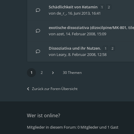
Schädlichkeit von Ketamin
1
2
von
de_r_
,
16. Juni 2013, 16:41
exotische dissoziativa (dizocilpine/MK-801, til
von
azet
,
14. Februar 2008, 15:09
Dissoziativa und ihr Nutzen.
1
2
von
Leary
,
8. Februar 2008, 12:58
1
2
30 Themen
Zurück zur Foren-Übersicht
Wer ist online?
Mitglieder in diesem Forum: 0 Mitglieder und 1 Gast