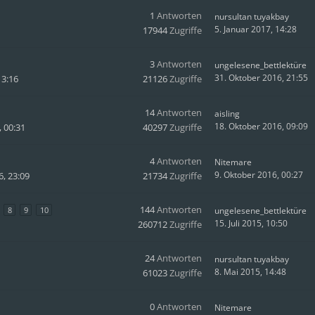
1
Antworten
nursultan tuyakbay
5. Januar 2017, 14:28
17944
Zugriffe
3
Antworten
ungelesene_bettlektüre
31. Oktober 2016, 21:55
13:16
21126
Zugriffe
14
Antworten
aisling
18. Oktober 2016, 09:09
, 00:31
40297
Zugriffe
4
Antworten
Nitemare
9. Oktober 2016, 00:27
, 23:09
21734
Zugriffe
144
Antworten
8
9
10
ungelesene_bettlektüre
15. Juli 2015, 10:50
260712
Zugriffe
24
Antworten
nursultan tuyakbay
8. Mai 2015, 14:48
61023
Zugriffe
0
Antworten
Nitemare