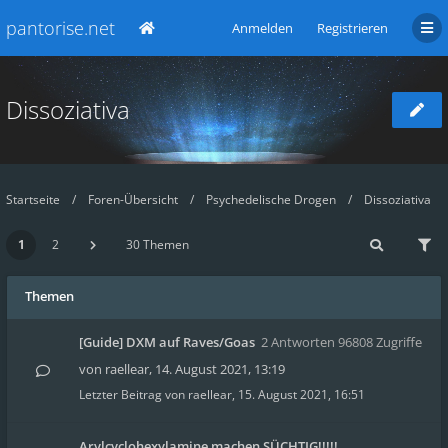
pantorise.net
Anmelden
Registrieren
Dissoziativa
Startseite
Foren-Übersicht
Psychedelische Drogen
Dissoziativa
1
2
30 Themen
Themen
[Guide] DXM auf Raves/Goas
2 Antworten 96808 Zugriffe
von
raellear
,
14. August 2021, 13:19
Letzter Beitrag von
raellear
,
15. August 2021, 16:51
Arylcyclohexylamine machen SÜCHTIG!!!!!