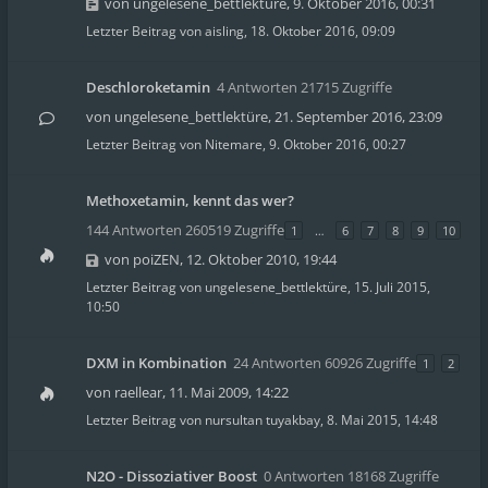
von
ungelesene_bettlektüre
,
9. Oktober 2016, 00:31
Letzter Beitrag von
aisling
,
18. Oktober 2016, 09:09
Deschloroketamin
4 Antworten 21715 Zugriffe
von
ungelesene_bettlektüre
,
21. September 2016, 23:09
Letzter Beitrag von
Nitemare
,
9. Oktober 2016, 00:27
Methoxetamin, kennt das wer?
144 Antworten 260519 Zugriffe
1
…
6
7
8
9
10
von
poiZEN
,
12. Oktober 2010, 19:44
Letzter Beitrag von
ungelesene_bettlektüre
,
15. Juli 2015,
10:50
DXM in Kombination
24 Antworten 60926 Zugriffe
1
2
von
raellear
,
11. Mai 2009, 14:22
Letzter Beitrag von
nursultan tuyakbay
,
8. Mai 2015, 14:48
N2O - Dissoziativer Boost
0 Antworten 18168 Zugriffe