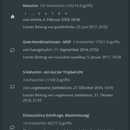
Ketamin
131 Antworten 235214 Zugriffe
1
…
5
6
7
8
9
von
anima
,
4. Februar 2009, 09:46
Letzter Beitrag von
gowiththeflo
,
23. Juni 2017, 20:52
Gute Kombinationen - MXP
1 Antworten 17921 Zugriffe
von
harrgotschi1
,
11. September 2014, 07:52
Letzter Beitrag von
nursultan tuyakbay
,
5. Januar 2017, 14:28
S-Ketamin - ein kurzer Tripbericht
3 Antworten 21109 Zugriffe
von
ungelesene_bettlektüre
,
27. Oktober 2016, 13:16
Letzter Beitrag von
ungelesene_bettlektüre
,
31. Oktober
2016, 21:55
Dissoziativa [Umfrage, Abstimmung]
14 Antworten 40271 Zugriffe