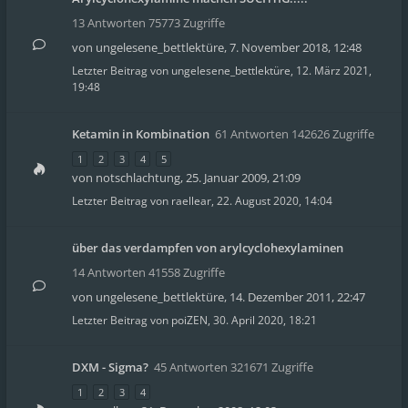
13 Antworten 75773 Zugriffe
von
ungelesene_bettlektüre
,
7. November 2018, 12:48
Letzter Beitrag von
ungelesene_bettlektüre
,
12. März 2021,
19:48
Ketamin in Kombination
61 Antworten 142626 Zugriffe
1
2
3
4
5
von
notschlachtung
,
25. Januar 2009, 21:09
Letzter Beitrag von
raellear
,
22. August 2020, 14:04
über das verdampfen von arylcyclohexylaminen
14 Antworten 41558 Zugriffe
von
ungelesene_bettlektüre
,
14. Dezember 2011, 22:47
Letzter Beitrag von
poiZEN
,
30. April 2020, 18:21
DXM - Sigma?
45 Antworten 321671 Zugriffe
1
2
3
4