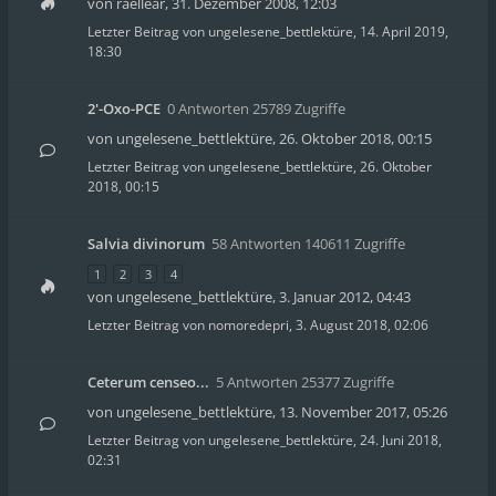
von
raellear
,
31. Dezember 2008, 12:03
Letzter Beitrag von
ungelesene_bettlektüre
,
14. April 2019,
18:30
2'-Oxo-PCE
0 Antworten 25789 Zugriffe
von
ungelesene_bettlektüre
,
26. Oktober 2018, 00:15
Letzter Beitrag von
ungelesene_bettlektüre
,
26. Oktober
2018, 00:15
Salvia divinorum
58 Antworten 140611 Zugriffe
1
2
3
4
von
ungelesene_bettlektüre
,
3. Januar 2012, 04:43
Letzter Beitrag von
nomoredepri
,
3. August 2018, 02:06
Ceterum censeo...
5 Antworten 25377 Zugriffe
von
ungelesene_bettlektüre
,
13. November 2017, 05:26
Letzter Beitrag von
ungelesene_bettlektüre
,
24. Juni 2018,
02:31