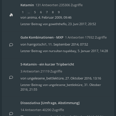
Ketamin
131 Antworten 235306 Zugriffe
1
…
5
6
7
8
9
von
anima
,
4. Februar 2009, 09:46
Letzter Beitrag von
gowiththeflo
,
23. Juni 2017, 20:52
Gute Kombinationen - MXP
1 Antworten 17932 Zugriffe
von
harrgotschi1
,
11. September 2014, 07:52
Letzter Beitrag von
nursultan tuyakbay
,
5. Januar 2017, 14:28
S-Ketamin - ein kurzer Tripbericht
3 Antworten 21119 Zugriffe
von
ungelesene_bettlektüre
,
27. Oktober 2016, 13:16
Letzter Beitrag von
ungelesene_bettlektüre
,
31. Oktober
2016, 21:55
Dissoziativa [Umfrage, Abstimmung]
14 Antworten 40290 Zugriffe