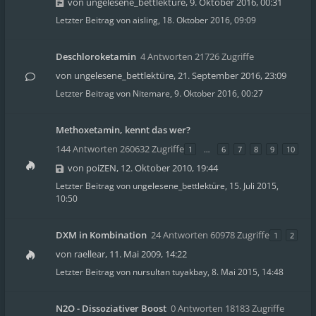
von
ungelesene_bettlektüre
,
9. Oktober 2016, 00:31
Letzter Beitrag von
aisling
,
18. Oktober 2016, 09:09
Deschloroketamin
4 Antworten 21726 Zugriffe
von
ungelesene_bettlektüre
,
21. September 2016, 23:09
Letzter Beitrag von
Nitemare
,
9. Oktober 2016, 00:27
Methoxetamin, kennt das wer?
144 Antworten 260632 Zugriffe
1
…
6
7
8
9
10
von
poiZEN
,
12. Oktober 2010, 19:44
Letzter Beitrag von
ungelesene_bettlektüre
,
15. Juli 2015,
10:50
DXM in Kombination
24 Antworten 60978 Zugriffe
1
2
von
raellear
,
11. Mai 2009, 14:22
Letzter Beitrag von
nursultan tuyakbay
,
8. Mai 2015, 14:48
N2O - Dissoziativer Boost
0 Antworten 18183 Zugriffe