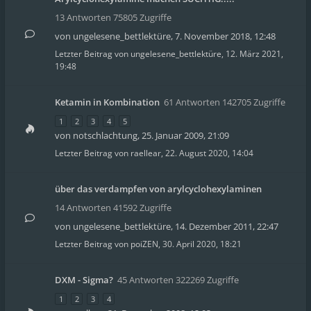
13 Antworten 75805 Zugriffe
von
ungelesene_bettlektüre
,
7. November 2018, 12:48
Letzter Beitrag von
ungelesene_bettlektüre
,
12. März 2021,
19:48
Ketamin in Kombination
61 Antworten 142705 Zugriffe
1
2
3
4
5
von
notschlachtung
,
25. Januar 2009, 21:09
Letzter Beitrag von
raellear
,
22. August 2020, 14:04
über das verdampfen von arylcyclohexylaminen
14 Antworten 41592 Zugriffe
von
ungelesene_bettlektüre
,
14. Dezember 2011, 22:47
Letzter Beitrag von
poiZEN
,
30. April 2020, 18:21
DXM - Sigma?
45 Antworten 322269 Zugriffe
1
2
3
4