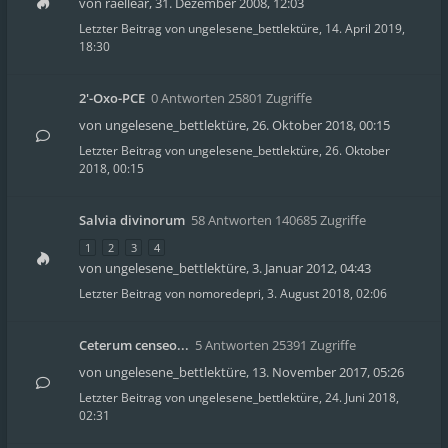
von
raellear
,
31. Dezember 2008, 12:03
Letzter Beitrag von
ungelesene_bettlektüre
,
14. April 2019,
18:30
2'-Oxo-PCE
0 Antworten 25801 Zugriffe
von
ungelesene_bettlektüre
,
26. Oktober 2018, 00:15
Letzter Beitrag von
ungelesene_bettlektüre
,
26. Oktober
2018, 00:15
Salvia divinorum
58 Antworten 140685 Zugriffe
1
2
3
4
von
ungelesene_bettlektüre
,
3. Januar 2012, 04:43
Letzter Beitrag von
nomoredepri
,
3. August 2018, 02:06
Ceterum censeo...
5 Antworten 25391 Zugriffe
von
ungelesene_bettlektüre
,
13. November 2017, 05:26
Letzter Beitrag von
ungelesene_bettlektüre
,
24. Juni 2018,
02:31