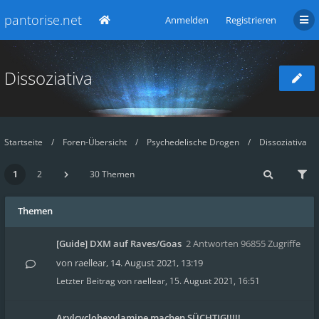
pantorise.net
Anmelden
Registrieren
Dissoziativa
Startseite
Foren-Übersicht
Psychedelische Drogen
Dissoziativa
1
2
30 Themen
Themen
[Guide] DXM auf Raves/Goas
2 Antworten 96855 Zugriffe
von
raellear
,
14. August 2021, 13:19
Letzter Beitrag von
raellear
,
15. August 2021, 16:51
Arylcyclohexylamine machen SÜCHTIG!!!!!