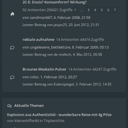
2C-E: Dosis? Konsumform? Wirkung?
92 Antworten 206421 Zugriffe
1
…
3
4
5
6
7
von
sandman667
,
6. Februar 2008, 21:59
Letzter Beitrag von
jasjas25
,
20. Juni 2012, 21:31
rektale aufnahme
14 Antworten 44474 Zugriffe
von
ungelesene_bettlektüre
,
8. Februar 2009, 05:13
Letzter Beitrag von
de mollech
,
4. Mai 2012, 00:58
Braunes Meskalin Pulver
14 Antworten 44247 Zugriffe
von
color
,
1. Februar 2012, 20:27
Letzter Beitrag von
Eulenspiegel
,
3. Februar 2012, 14:35
Aktuelle Themen
Explosion aus Authentizität - wunderbare Reise mit 4g Pilze
von kleinerkiffer84
in Tripberichte