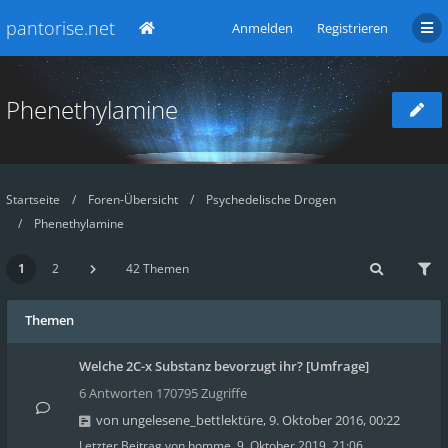
pantorise.net
Anmelden
Registrieren
Phenethylamine
Startseite
Foren-Übersicht
Psychedelische Drogen
Phenethylamine
1
2
42 Themen
Themen
Welche 2C-x Substanz bevorzugt ihr? [Umfrage]
6 Antworten 170795 Zugriffe
von
ungelesene_bettlektüre
,
9. Oktober 2016, 00:22
Letzter Beitrag von
homme
,
9. Oktober 2019, 21:06