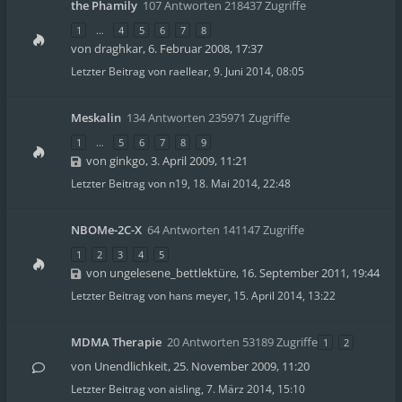
the Phamily
107 Antworten 218437 Zugriffe
1
…
4
5
6
7
8
von
draghkar
,
6. Februar 2008, 17:37
Letzter Beitrag von
raellear
,
9. Juni 2014, 08:05
Meskalin
134 Antworten 235971 Zugriffe
1
…
5
6
7
8
9
von
ginkgo
,
3. April 2009, 11:21
Letzter Beitrag von
n19
,
18. Mai 2014, 22:48
NBOMe-2C-X
64 Antworten 141147 Zugriffe
1
2
3
4
5
von
ungelesene_bettlektüre
,
16. September 2011, 19:44
Letzter Beitrag von
hans meyer
,
15. April 2014, 13:22
MDMA Therapie
20 Antworten 53189 Zugriffe
1
2
von
Unendlichkeit
,
25. November 2009, 11:20
Letzter Beitrag von
aisling
,
7. März 2014, 15:10