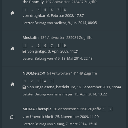
the Phamily
107 Antworten 218437 Zugriffe
1
…
4
5
6
7
8
von
draghkar
,
6. Februar 2008, 17:37
Letzter Beitrag von
raellear
,
9. Juni 2014, 08:05
Meskalin
134 Antworten 235981 Zugriffe
1
…
5
6
7
8
9
von
ginkgo
,
3. April 2009, 11:21
Letzter Beitrag von
n19
,
18. Mai 2014, 22:48
NBOMe-2C-X
64 Antworten 141149 Zugriffe
1
2
3
4
5
von
ungelesene_bettlektüre
,
16. September 2011, 19:44
Letzter Beitrag von
hans meyer
,
15. April 2014, 13:22
MDMA Therapie
20 Antworten 53190 Zugriffe
1
2
von
Unendlichkeit
,
25. November 2009, 11:20
Letzter Beitrag von
aisling
,
7. März 2014, 15:10