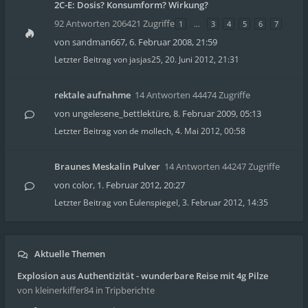
2C-E: Dosis? Konsumform? Wirkung?
92 Antworten 206421 Zugriffe
1
…
3
4
5
6
7
von
sandman667
,
6. Februar 2008, 21:59
Letzter Beitrag von
jasjas25
,
20. Juni 2012, 21:31
rektale aufnahme
14 Antworten 44474 Zugriffe
von
ungelesene_bettlektüre
,
8. Februar 2009, 05:13
Letzter Beitrag von
de mollech
,
4. Mai 2012, 00:58
Braunes Meskalin Pulver
14 Antworten 44247 Zugriffe
von
color
,
1. Februar 2012, 20:27
Letzter Beitrag von
Eulenspiegel
,
3. Februar 2012, 14:35
Aktuelle Themen
Explosion aus Authentizität - wunderbare Reise mit 4g Pilze
von kleinerkiffer84
in Tripberichte