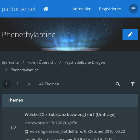
pantorise.net
Anmelden
Registrieren
Phenethylamine
Startseite
Foren-Übersicht
Psychedelische Drogen
Phenethylamine
1
2
42 Themen
Themen
Welche 2C-x Substanz bevorzugt ihr? [Umfrage]
6 Antworten 170795 Zugriffe
von
ungelesene_bettlektüre
,
9. Oktober 2016, 00:22
Letzter Beitrag von
homme
,
9. Oktober 2019, 21:06