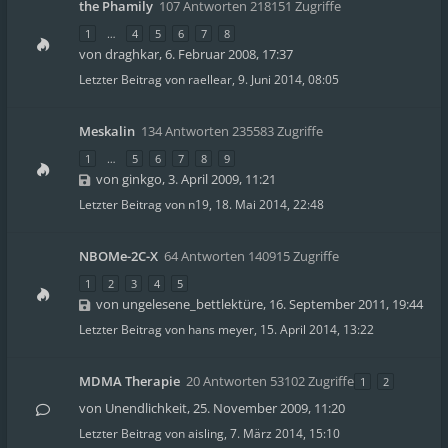
the Phamily
107 Antworten 218151 Zugriffe
1
…
4
5
6
7
8
von
draghkar
,
6. Februar 2008, 17:37
Letzter Beitrag von
raellear
,
9. Juni 2014, 08:05
Meskalin
134 Antworten 235583 Zugriffe
1
…
5
6
7
8
9
von
ginkgo
,
3. April 2009, 11:21
Letzter Beitrag von
n19
,
18. Mai 2014, 22:48
NBOMe-2C-X
64 Antworten 140915 Zugriffe
1
2
3
4
5
von
ungelesene_bettlektüre
,
16. September 2011, 19:44
Letzter Beitrag von
hans meyer
,
15. April 2014, 13:22
MDMA Therapie
20 Antworten 53102 Zugriffe
1
2
von
Unendlichkeit
,
25. November 2009, 11:20
Letzter Beitrag von
aisling
,
7. März 2014, 15:10