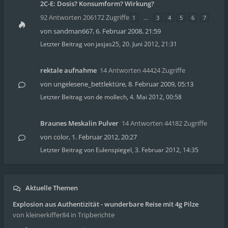
2C-E: Dosis? Konsumform? Wirkung?
92 Antworten 206172 Zugriffe
1
…
3
4
5
6
7
von
sandman667
,
6. Februar 2008, 21:59
Letzter Beitrag von
jasjas25
,
20. Juni 2012, 21:31
rektale aufnahme
14 Antworten 44424 Zugriffe
von
ungelesene_bettlektüre
,
8. Februar 2009, 05:13
Letzter Beitrag von
de mollech
,
4. Mai 2012, 00:58
Braunes Meskalin Pulver
14 Antworten 44182 Zugriffe
von
color
,
1. Februar 2012, 20:27
Letzter Beitrag von
Eulenspiegel
,
3. Februar 2012, 14:35
Aktuelle Themen
Explosion aus Authentizität - wunderbare Reise mit 4g Pilze
von kleinerkiffer84
in Tripberichte