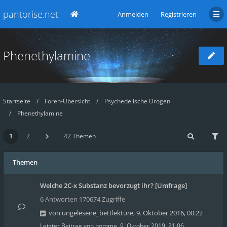
pantorise.net
Anmelden
Registrieren
Phenethylamine
Startseite
Foren-Übersicht
Psychedelische Drogen
Phenethylamine
1
2
42 Themen
Themen
Welche 2C-x Substanz bevorzugt ihr? [Umfrage]
6 Antworten 170674 Zugriffe
von
ungelesene_bettlektüre
,
9. Oktober 2016, 00:22
Letzter Beitrag von
homme
,
9. Oktober 2019, 21:06