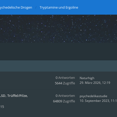
ychedelische Drogen
Tryptamine und Ergoline
0
Antworten
Naturhigh
29. März 2026, 12:19
5644
Zugriffe
SD, Trüffel/Pilze,
0
Antworten
psychedelikastudie
10. September 2023, 11:
64809
Zugriffe
:15