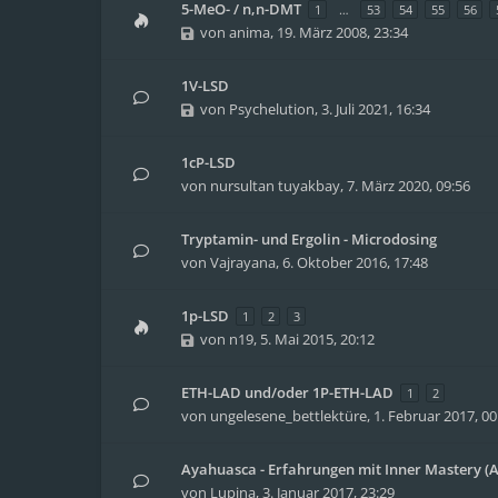
5-MeO- / n,n-DMT
1
…
53
54
55
56
von
anima
,
19. März 2008, 23:34
1V-LSD
von
Psychelution
,
3. Juli 2021, 16:34
1cP-LSD
von
nursultan tuyakbay
,
7. März 2020, 09:56
Tryptamin- und Ergolin - Microdosing
von
Vajrayana
,
6. Oktober 2016, 17:48
1p-LSD
1
2
3
von
n19
,
5. Mai 2015, 20:12
ETH-LAD und/oder 1P-ETH-LAD
1
2
von
ungelesene_bettlektüre
,
1. Februar 2017, 00
Ayahuasca - Erfahrungen mit Inner Mastery (A
von
Lupina
,
3. Januar 2017, 23:29