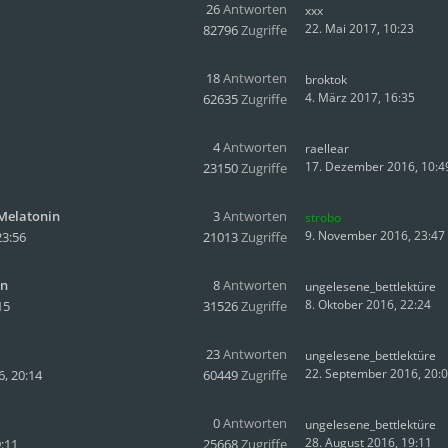
26
Antworten
xxx
22. Mai 2017, 10:23
82796
Zugriffe
18
Antworten
broktok
4. März 2017, 16:35
62635
Zugriffe
4
Antworten
raellear
17. Dezember 2016, 10:4
23150
Zugriffe
/Melatonin
3
Antworten
strobo
9. November 2016, 23:47
23:56
21013
Zugriffe
en
8
Antworten
ungelesene_bettlektüre
8. Oktober 2016, 22:24
15
31526
Zugriffe
23
Antworten
ungelesene_bettlektüre
22. September 2016, 20:
, 20:14
60449
Zugriffe
0
Antworten
ungelesene_bettlektüre
28. August 2016, 19:11
9:11
25668
Zugriffe