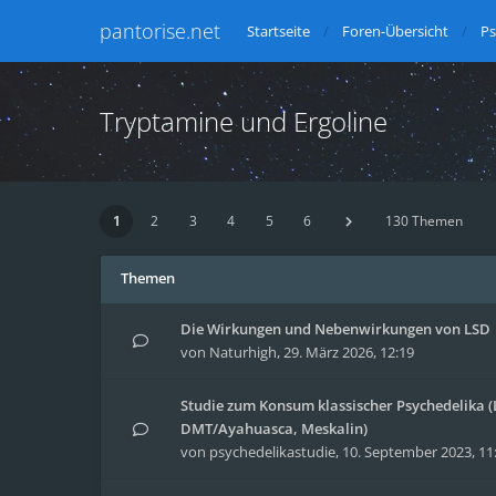
pantorise.net
Startseite
Foren-Übersicht
Ps
Tryptamine und Ergoline
1
2
3
4
5
6
130 Themen
Themen
Die Wirkungen und Nebenwirkungen von LSD
von
Naturhigh
,
29. März 2026, 12:19
Studie zum Konsum klassischer Psychedelika (L
DMT/Ayahuasca, Meskalin)
von
psychedelikastudie
,
10. September 2023, 11