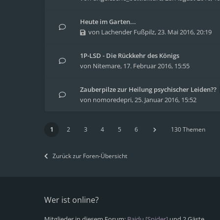
Heute im Garten...
von
Lachender Fußpilz
,
23. Mai 2016, 20:19
1P-LSD - Die Rückkehr des Königs
von
Nitemare
,
17. Februar 2016, 15:55
Zauberpilze zur Heilung psychischer Leiden??
von
nomoredepri
,
25. Januar 2016, 15:52
1
2
3
4
5
6
130 Themen
Zurück zur Foren-Übersicht
Wer ist online?
Mitglieder in diesem Forum:
Baidu [Spider]
und 2 Gäste