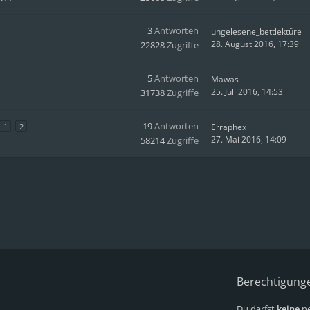
3
Antworten
ungelesene_bettlektüre
28. August 2016, 17:39
22828
Zugriffe
5
Antworten
Mawas
25. Juli 2016, 14:53
31738
Zugriffe
19
Antworten
1
2
Erraphex
27. Mai 2016, 14:09
58214
Zugriffe
Berechtigung
Du darfst
keine
ne