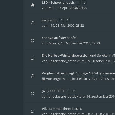
LSD - Schwellendosis
1
2
von
Mao
,
19. April 2008, 22:38
4-aco-dmt
1
2
von
n19
,
28. Mai 2009, 23:22
changa auf stechapfel.
von
Miyaca
,
13. November 2016, 22:23
Die Herbst-/Winterdepression und Serotonin
von
ungelesene_bettlektüre
,
25. Oktober 2016, 
Vergleichstread bzgl. "pilziger" RC-Tryptamin
von
ungelesene_bettlektüre
,
20. Juli 2015, 03:
(4,5)-XXX-DiPT
1
2
von
ungelesene_bettlektüre
,
14. September 2016
Pilz-Sammel-Thread 2016
von
ungelesene_bettlektüre
,
28. August 2016, 1