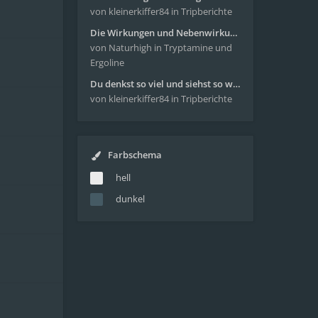
von kleinerkiffer84
in Tripberichte
Die Wirkungen und Nebenwirkungen von LSD
von Naturhigh
in Tryptamine und
Ergoline
Du denkst so viel und siehst so wenig - wunderbare Reise mit 4g Pilze
von kleinerkiffer84
in Tripberichte
Farbschema
hell
dunkel