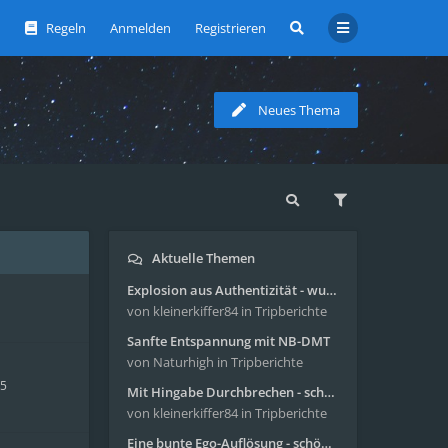
Regeln
Anmelden
Registrieren
Neues Thema
Aktuelle Themen
Explosion aus Authentizität - wunderbare Reise mit 4g Pilze
von kleinerkiffer84
in Tripberichte
Sanfte Entspannung mit NB-DMT
von Naturhigh
in Tripberichte
15
Mit Hingabe Durchbrechen - schöne Reise mit 4g Pilze
von kleinerkiffer84
in Tripberichte
Eine bunte Ego-Auflösung - schöne Reise mit 4-AcO-DMT