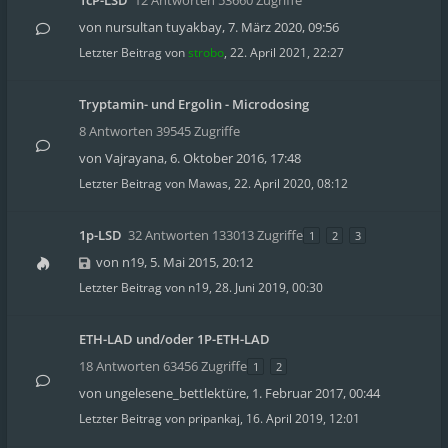
1cP-LSD
12 Antworten 53660 Zugriffe
von
nursultan tuyakbay
,
7. März 2020, 09:56
Letzter Beitrag von
strobo
,
22. April 2021, 22:27
Tryptamin- und Ergolin - Microdosing
8 Antworten 39545 Zugriffe
von
Vajrayana
,
6. Oktober 2016, 17:48
Letzter Beitrag von
Mawas
,
22. April 2020, 08:12
1p-LSD
32 Antworten 133013 Zugriffe
1
2
3
von
n19
,
5. Mai 2015, 20:12
Letzter Beitrag von
n19
,
28. Juni 2019, 00:30
ETH-LAD und/oder 1P-ETH-LAD
18 Antworten 63456 Zugriffe
1
2
von
ungelesene_bettlektüre
,
1. Februar 2017, 00:44
Letzter Beitrag von
pripankaj
,
16. April 2019, 12:01