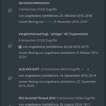
Serotonin/Melatonin
3 Antworten 21033 Zugriffe
von
ungelesene_bettlektüre
,
25. Oktober 2016, 23:56
Letzter Beitrag von
strobo
,
9. November 2016, 23:47
Vergleichstread bzgl. "pilziger" RC-Tryptaminen
8 Antworten 31552 Zugriffe
von
ungelesene_bettlektüre
,
20. Juli 2015, 03:15
Letzter Beitrag von
ungelesene_bettlektüre
,
8. Oktober 2016,
22:24
(4,5)-XXX-DiPT
23 Antworten 60513 Zugriffe
1
2
von
ungelesene_bettlektüre
,
14. September 2016, 20:14
Letzter Beitrag von
ungelesene_bettlektüre
,
22. September
2016, 20:05
Pilz-Sammel-Thread 2016
0 Antworten 25682 Zugriffe
von
ungelesene_bettlektüre
,
28. August 2016, 19:11