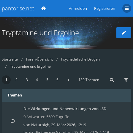
pantorise.net
Anmelden
Registrieren
Tryptamine und Ergoline
Startseite
Foren-Übersicht
Psychedelische Drogen
Tryptamine und Ergoline
1
2
3
4
5
6
130 Themen
Themen
Die Wirkungen und Nebenwirkungen von LSD
0 Antworten 5699 Zugriffe
von
Naturhigh
,
29. März 2026, 12:19
Letzter Beitrag von
Naturhigh
,
29. März 2026, 12:19