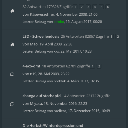
82 Antworten 179326 Zugriffe
1
2
3
4
5
6
von
Käseverzehrer
,
4. November 2008, 21:06
Letzter Beitrag von
strobo
,
15. August 2017, 00:20
LSD - Schwellendosis
26 Antworten 82867 Zugriffe
1
2
von
Mao
,
19. April 2008, 22:38
Letzter Beitrag von
xxx
,
22. Mai 2017, 10:23
4-aco-dmt
18 Antworten 62701 Zugriffe
1
2
von
n19
,
28. Mai 2009, 23:22
Letzter Beitrag von
broktok
,
4. März 2017, 16:35
changa auf stechapfel.
4 Antworten 23172 Zugriffe
von
Miyaca
,
13. November 2016, 22:23
Letzter Beitrag von
raellear
,
17. Dezember 2016, 10:49
Die Herbst-/Winterdepression und