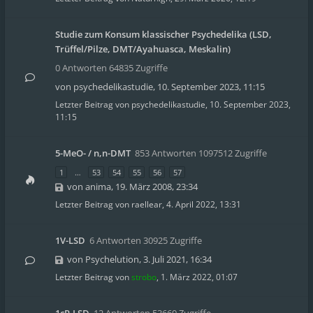
Studie zum Konsum klassischer Psychedelika (LSD,
Trüffel/Pilze, DMT/Ayahuasca, Meskalin)
0 Antworten 64835 Zugriffe
von
psychedelikastudie
,
10. September 2023, 11:15
Letzter Beitrag von
psychedelikastudie
,
10. September 2023,
11:15
5-MeO- / n,n-DMT
853 Antworten 1097512 Zugriffe
1
…
53
54
55
56
57
von
anima
,
19. März 2008, 23:34
Letzter Beitrag von
raellear
,
4. April 2022, 13:31
1V-LSD
6 Antworten 30925 Zugriffe
von
Psychelution
,
3. Juli 2021, 16:34
Letzter Beitrag von
strobo
,
1. März 2022, 01:07