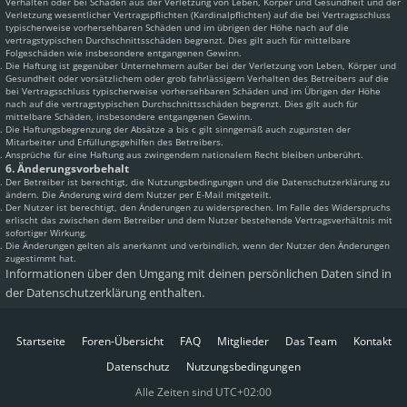
Verhalten oder bei Schäden aus der Verletzung von Leben, Körper und Gesundheit und der
Verletzung wesentlicher Vertragspflichten (Kardinalpflichten) auf die bei Vertragsschluss
typischerweise vorhersehbaren Schäden und im übrigen der Höhe nach auf die
vertragstypischen Durchschnittsschäden begrenzt. Dies gilt auch für mittelbare
Folgeschäden wie insbesondere entgangenen Gewinn.
Die Haftung ist gegenüber Unternehmern außer bei der Verletzung von Leben, Körper und
Gesundheit oder vorsätzlichem oder grob fahrlässigem Verhalten des Betreibers auf die
bei Vertragsschluss typischerweise vorhersehbaren Schäden und im Übrigen der Höhe
nach auf die vertragstypischen Durchschnittsschäden begrenzt. Dies gilt auch für
mittelbare Schäden, insbesondere entgangenen Gewinn.
Die Haftungsbegrenzung der Absätze a bis c gilt sinngemäß auch zugunsten der
Mitarbeiter und Erfüllungsgehilfen des Betreibers.
Ansprüche für eine Haftung aus zwingendem nationalem Recht bleiben unberührt.
6. Änderungsvorbehalt
Der Betreiber ist berechtigt, die Nutzungsbedingungen und die Datenschutzerklärung zu
ändern. Die Änderung wird dem Nutzer per E-Mail mitgeteilt.
Der Nutzer ist berechtigt, den Änderungen zu widersprechen. Im Falle des Widerspruchs
erlischt das zwischen dem Betreiber und dem Nutzer bestehende Vertragsverhältnis mit
sofortiger Wirkung.
Die Änderungen gelten als anerkannt und verbindlich, wenn der Nutzer den Änderungen
zugestimmt hat.
Informationen über den Umgang mit deinen persönlichen Daten sind in
der Datenschutzerklärung enthalten.
Startseite
Foren-Übersicht
FAQ
Mitglieder
Das Team
Kontakt
Datenschutz
Nutzungsbedingungen
Alle Zeiten sind
UTC+02:00