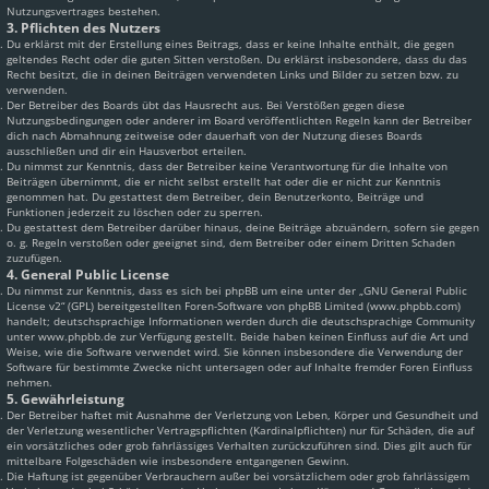
Nutzungsvertrages bestehen.
3. Pflichten des Nutzers
Du erklärst mit der Erstellung eines Beitrags, dass er keine Inhalte enthält, die gegen
geltendes Recht oder die guten Sitten verstoßen. Du erklärst insbesondere, dass du das
Recht besitzt, die in deinen Beiträgen verwendeten Links und Bilder zu setzen bzw. zu
verwenden.
Der Betreiber des Boards übt das Hausrecht aus. Bei Verstößen gegen diese
Nutzungsbedingungen oder anderer im Board veröffentlichten Regeln kann der Betreiber
dich nach Abmahnung zeitweise oder dauerhaft von der Nutzung dieses Boards
ausschließen und dir ein Hausverbot erteilen.
Du nimmst zur Kenntnis, dass der Betreiber keine Verantwortung für die Inhalte von
Beiträgen übernimmt, die er nicht selbst erstellt hat oder die er nicht zur Kenntnis
genommen hat. Du gestattest dem Betreiber, dein Benutzerkonto, Beiträge und
Funktionen jederzeit zu löschen oder zu sperren.
Du gestattest dem Betreiber darüber hinaus, deine Beiträge abzuändern, sofern sie gegen
o. g. Regeln verstoßen oder geeignet sind, dem Betreiber oder einem Dritten Schaden
zuzufügen.
4. General Public License
Du nimmst zur Kenntnis, dass es sich bei phpBB um eine unter der „
GNU General Public
License v2
“ (GPL) bereitgestellten Foren-Software von phpBB Limited (www.phpbb.com)
handelt; deutschsprachige Informationen werden durch die deutschsprachige Community
unter www.phpbb.de zur Verfügung gestellt. Beide haben keinen Einfluss auf die Art und
Weise, wie die Software verwendet wird. Sie können insbesondere die Verwendung der
Software für bestimmte Zwecke nicht untersagen oder auf Inhalte fremder Foren Einfluss
nehmen.
5. Gewährleistung
Der Betreiber haftet mit Ausnahme der Verletzung von Leben, Körper und Gesundheit und
der Verletzung wesentlicher Vertragspflichten (Kardinalpflichten) nur für Schäden, die auf
ein vorsätzliches oder grob fahrlässiges Verhalten zurückzuführen sind. Dies gilt auch für
mittelbare Folgeschäden wie insbesondere entgangenen Gewinn.
Die Haftung ist gegenüber Verbrauchern außer bei vorsätzlichem oder grob fahrlässigem