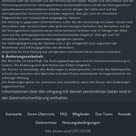
Verhalten oder bei Schäden aus der Verletzung von Leben, Körper und Gesundheit und der
Verletzung wesentlicher Vertragspflichten (Kardinalpflichten) auf die bei Vertragsschluss
typischerweise vorhersehbaren Schäden und im übrigen der Höhe nach auf die
vertragstypischen Durchschnittsschäden begrenzt. Dies gilt auch für mittelbare
Folgeschäden wie insbesondere entgangenen Gewinn.
Die Haftung ist gegenüber Unternehmern außer bei der Verletzung von Leben, Körper und
Gesundheit oder vorsätzlichem oder grob fahrlässigem Verhalten des Betreibers auf die
bei Vertragsschluss typischerweise vorhersehbaren Schäden und im Übrigen der Höhe
nach auf die vertragstypischen Durchschnittsschäden begrenzt. Dies gilt auch für
mittelbare Schäden, insbesondere entgangenen Gewinn.
Die Haftungsbegrenzung der Absätze a bis c gilt sinngemäß auch zugunsten der
Mitarbeiter und Erfüllungsgehilfen des Betreibers.
Ansprüche für eine Haftung aus zwingendem nationalem Recht bleiben unberührt.
6. Änderungsvorbehalt
Der Betreiber ist berechtigt, die Nutzungsbedingungen und die Datenschutzerklärung zu
ändern. Die Änderung wird dem Nutzer per E-Mail mitgeteilt.
Der Nutzer ist berechtigt, den Änderungen zu widersprechen. Im Falle des Widerspruchs
erlischt das zwischen dem Betreiber und dem Nutzer bestehende Vertragsverhältnis mit
sofortiger Wirkung.
Die Änderungen gelten als anerkannt und verbindlich, wenn der Nutzer den Änderungen
zugestimmt hat.
Informationen über den Umgang mit deinen persönlichen Daten sind in
der Datenschutzerklärung enthalten.
Startseite
Foren-Übersicht
FAQ
Mitglieder
Das Team
Kontakt
Datenschutz
Nutzungsbedingungen
Alle Zeiten sind
UTC+02:00