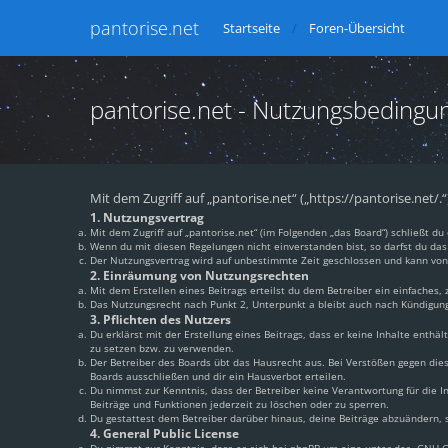
pantorise.net
Startseite
Foren-Übersicht
pantorise.net - Nutzungsbedingu
Mit dem Zugriff auf „pantorise.net“ („https://pantorise.net/
1. Nutzungsvertrag
Mit dem Zugriff auf „pantorise.net“ (im Folgenden „das Board“) schließt 
Wenn du mit diesen Regelungen nicht einverstanden bist, so darfst du das 
Der Nutzungsvertrag wird auf unbestimmte Zeit geschlossen und kann von 
2. Einräumung von Nutzungsrechten
Mit dem Erstellen eines Beitrags erteilst du dem Betreiber ein einfaches
Das Nutzungsrecht nach Punkt 2, Unterpunkt a bleibt auch nach Kündigun
3. Pflichten des Nutzers
Du erklärst mit der Erstellung eines Beitrags, dass er keine Inhalte enthä
zu setzen bzw. zu verwenden.
Der Betreiber des Boards übt das Hausrecht aus. Bei Verstößen gegen di
Boards ausschließen und dir ein Hausverbot erteilen.
Du nimmst zur Kenntnis, dass der Betreiber keine Verantwortung für die In
Beiträge und Funktionen jederzeit zu löschen oder zu sperren.
Du gestattest dem Betreiber darüber hinaus, deine Beiträge abzuändern, s
4. General Public License