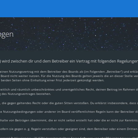
ngen
.“) wird zwischen dir und dem Betreiber ein Vertrag mit folgenden Regelunge
du einen Nutzungsvertrag mit dem Betreiber des Boards ab (im Folgenden „Betreiber“) und erkl
Board nicht weiter nutzen. Für die Nutzung des Boards gelten jeweils die an dieser Stelle ve
beiden Seiten ohne Einhaltung einer Frist jederzeit gekündigt werden.
, zeitlich und räumlich unbeschränktes und unentgeltliches Recht, deinen Beitrag im Rahmen 
g des Nutzungsvertrages bestehen.
lt, die gegen geltendes Recht oder die guten Sitten verstoßen. Du erklärst insbesondere, dass
ese Nutzungsbedingungen oder anderer im Board veröffentlichten Regeln kann der Betreiber 
halte von Beiträgen übernimmt, die er nicht selbst erstellt hat oder die er nicht zur Kennt
ofern sie gegen o. g. Regeln verstoßen oder geeignet sind, dem Betreiber oder einem Dritte