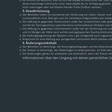
Du nimmst zur Kenntnis, dass es sich bei phpBB um eine unter der „
GNU Ge
deutschsprachige Community unter www.phpbb.de zur Verfügung gestellt. 
nicht untersagen oder auf Inhalte fremder Foren Einfluss nehmen.
5. Gewährleistung
Der Betreiber haftet mit Ausnahme der Verletzung von Leben, Körper und Ge
zurückzuführen sind. Dies gilt auch für mittelbare Folgeschäden wie ins
Die Haftung ist gegenüber Verbrauchern außer bei vorsätzlichem oder grob
auf die bei Vertragsschluss typischerweise vorhersehbaren Schäden und i
Die Haftung ist gegenüber Unternehmern außer bei der Verletzung von Leb
und im Übrigen der Höhe nach auf die vertragstypischen Durchschnittssch
Die Haftungsbegrenzung der Absätze a bis c gilt sinngemäß auch zugunsten
Ansprüche für eine Haftung aus zwingendem nationalem Recht bleiben un
6. Änderungsvorbehalt
Der Betreiber ist berechtigt, die Nutzungsbedingungen und die Datenschut
Der Nutzer ist berechtigt, den Änderungen zu widersprechen. Im Falle de
Die Änderungen gelten als anerkannt und verbindlich, wenn der Nutzer d
Informationen über den Umgang mit deinen persönlichen Da