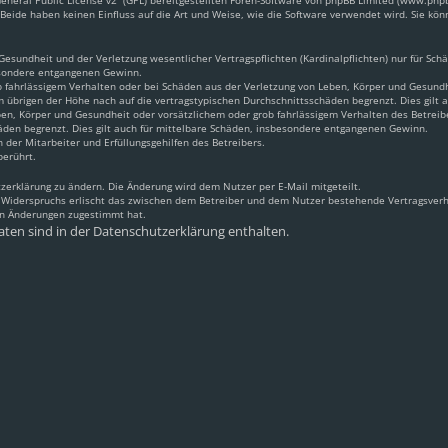
neral Public License v2
“ (GPL) bereitgestellten Foren-Software von phpBB Limited (www.ph
Beide haben keinen Einfluss auf die Art und Weise, wie die Software verwendet wird. Sie k
sundheit und der Verletzung wesentlicher Vertragspflichten (Kardinalpflichten) nur für Schäd
besondere entgangenen Gewinn.
 fahrlässigem Verhalten oder bei Schäden aus der Verletzung von Leben, Körper und Gesundhei
m übrigen der Höhe nach auf die vertragstypischen Durchschnittsschäden begrenzt. Dies gilt
en, Körper und Gesundheit oder vorsätzlichem oder grob fahrlässigem Verhalten des Betreib
äden begrenzt. Dies gilt auch für mittelbare Schäden, insbesondere entgangenen Gewinn.
 der Mitarbeiter und Erfüllungsgehilfen des Betreibers.
berührt.
zerklärung zu ändern. Die Änderung wird dem Nutzer per E-Mail mitgeteilt.
s Widerspruchs erlischt das zwischen dem Betreiber und dem Nutzer bestehende Vertragsverhä
en Änderungen zugestimmt hat.
ten sind in der Datenschutzerklärung enthalten.