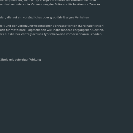
pbb.com) handelt; deutschsprachige Informationen werden durch die
önnen insbesondere die Verwendung der Software für bestimmte Zwecke
en, die auf ein vorsätzliches oder grob fahrlässiges Verhalten
t und der Verletzung wesentlicher Vertragspflichten (Kardinalpflichten)
 auch für mittelbare Folgeschäden wie insbesondere entgangenen Gewinn.
ers auf die bei Vertragsschluss typischerweise vorhersehbaren Schäden
ltnis mit sofortiger Wirkung.