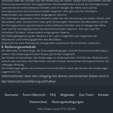
Verhalten oder bei Schäden aus der Verletzung von Leben, Körper und Gesundheit und der
Verletzung wesentlicher Vertragspflichten (Kardinalpflichten) auf die bei Vertragsschluss
typischerweise vorhersehbaren Schäden und im übrigen der Höhe nach auf die
vertragstypischen Durchschnittsschäden begrenzt. Dies gilt auch für mittelbare
Folgeschäden wie insbesondere entgangenen Gewinn.
Die Haftung ist gegenüber Unternehmern außer bei der Verletzung von Leben, Körper und
Gesundheit oder vorsätzlichem oder grob fahrlässigem Verhalten des Betreibers auf die
bei Vertragsschluss typischerweise vorhersehbaren Schäden und im Übrigen der Höhe
nach auf die vertragstypischen Durchschnittsschäden begrenzt. Dies gilt auch für
mittelbare Schäden, insbesondere entgangenen Gewinn.
Die Haftungsbegrenzung der Absätze a bis c gilt sinngemäß auch zugunsten der
Mitarbeiter und Erfüllungsgehilfen des Betreibers.
Ansprüche für eine Haftung aus zwingendem nationalem Recht bleiben unberührt.
6. Änderungsvorbehalt
Der Betreiber ist berechtigt, die Nutzungsbedingungen und die Datenschutzerklärung zu
ändern. Die Änderung wird dem Nutzer per E-Mail mitgeteilt.
Der Nutzer ist berechtigt, den Änderungen zu widersprechen. Im Falle des Widerspruchs
erlischt das zwischen dem Betreiber und dem Nutzer bestehende Vertragsverhältnis mit
sofortiger Wirkung.
Die Änderungen gelten als anerkannt und verbindlich, wenn der Nutzer den Änderungen
zugestimmt hat.
Informationen über den Umgang mit deinen persönlichen Daten sind in
der Datenschutzerklärung enthalten.
Startseite
Foren-Übersicht
FAQ
Mitglieder
Das Team
Kontakt
Datenschutz
Nutzungsbedingungen
Alle Zeiten sind
UTC+02:00