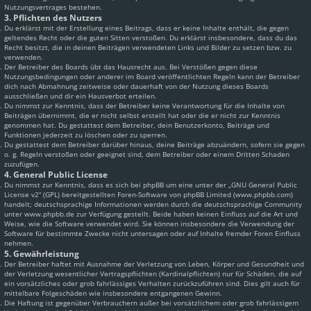
Nutzungsvertrages bestehen.
3. Pflichten des Nutzers
Du erklärst mit der Erstellung eines Beitrags, dass er keine Inhalte enthält, die gegen
geltendes Recht oder die guten Sitten verstoßen. Du erklärst insbesondere, dass du das
Recht besitzt, die in deinen Beiträgen verwendeten Links und Bilder zu setzen bzw. zu
verwenden.
Der Betreiber des Boards übt das Hausrecht aus. Bei Verstößen gegen diese
Nutzungsbedingungen oder anderer im Board veröffentlichten Regeln kann der Betreiber
dich nach Abmahnung zeitweise oder dauerhaft von der Nutzung dieses Boards
ausschließen und dir ein Hausverbot erteilen.
Du nimmst zur Kenntnis, dass der Betreiber keine Verantwortung für die Inhalte von
Beiträgen übernimmt, die er nicht selbst erstellt hat oder die er nicht zur Kenntnis
genommen hat. Du gestattest dem Betreiber, dein Benutzerkonto, Beiträge und
Funktionen jederzeit zu löschen oder zu sperren.
Du gestattest dem Betreiber darüber hinaus, deine Beiträge abzuändern, sofern sie gegen
o. g. Regeln verstoßen oder geeignet sind, dem Betreiber oder einem Dritten Schaden
zuzufügen.
4. General Public License
Du nimmst zur Kenntnis, dass es sich bei phpBB um eine unter der „
GNU General Public
License v2
“ (GPL) bereitgestellten Foren-Software von phpBB Limited (www.phpbb.com)
handelt; deutschsprachige Informationen werden durch die deutschsprachige Community
unter www.phpbb.de zur Verfügung gestellt. Beide haben keinen Einfluss auf die Art und
Weise, wie die Software verwendet wird. Sie können insbesondere die Verwendung der
Software für bestimmte Zwecke nicht untersagen oder auf Inhalte fremder Foren Einfluss
nehmen.
5. Gewährleistung
Der Betreiber haftet mit Ausnahme der Verletzung von Leben, Körper und Gesundheit und
der Verletzung wesentlicher Vertragspflichten (Kardinalpflichten) nur für Schäden, die auf
ein vorsätzliches oder grob fahrlässiges Verhalten zurückzuführen sind. Dies gilt auch für
mittelbare Folgeschäden wie insbesondere entgangenen Gewinn.
Die Haftung ist gegenüber Verbrauchern außer bei vorsätzlichem oder grob fahrlässigem