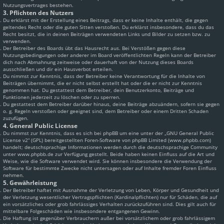
Nutzungsvertrages bestehen.
3. Pflichten des Nutzers
Du erklärst mit der Erstellung eines Beitrags, dass er keine Inhalte enthält, die gegen
geltendes Recht oder die guten Sitten verstoßen. Du erklärst insbesondere, dass du das
Recht besitzt, die in deinen Beiträgen verwendeten Links und Bilder zu setzen bzw. zu
verwenden.
Der Betreiber des Boards übt das Hausrecht aus. Bei Verstößen gegen diese
Nutzungsbedingungen oder anderer im Board veröffentlichten Regeln kann der Betreiber
dich nach Abmahnung zeitweise oder dauerhaft von der Nutzung dieses Boards
ausschließen und dir ein Hausverbot erteilen.
Du nimmst zur Kenntnis, dass der Betreiber keine Verantwortung für die Inhalte von
Beiträgen übernimmt, die er nicht selbst erstellt hat oder die er nicht zur Kenntnis
genommen hat. Du gestattest dem Betreiber, dein Benutzerkonto, Beiträge und
Funktionen jederzeit zu löschen oder zu sperren.
Du gestattest dem Betreiber darüber hinaus, deine Beiträge abzuändern, sofern sie gegen
o. g. Regeln verstoßen oder geeignet sind, dem Betreiber oder einem Dritten Schaden
zuzufügen.
4. General Public License
Du nimmst zur Kenntnis, dass es sich bei phpBB um eine unter der „
GNU General Public
License v2
“ (GPL) bereitgestellten Foren-Software von phpBB Limited (www.phpbb.com)
handelt; deutschsprachige Informationen werden durch die deutschsprachige Community
unter www.phpbb.de zur Verfügung gestellt. Beide haben keinen Einfluss auf die Art und
Weise, wie die Software verwendet wird. Sie können insbesondere die Verwendung der
Software für bestimmte Zwecke nicht untersagen oder auf Inhalte fremder Foren Einfluss
nehmen.
5. Gewährleistung
Der Betreiber haftet mit Ausnahme der Verletzung von Leben, Körper und Gesundheit und
der Verletzung wesentlicher Vertragspflichten (Kardinalpflichten) nur für Schäden, die auf
ein vorsätzliches oder grob fahrlässiges Verhalten zurückzuführen sind. Dies gilt auch für
mittelbare Folgeschäden wie insbesondere entgangenen Gewinn.
Die Haftung ist gegenüber Verbrauchern außer bei vorsätzlichem oder grob fahrlässigem