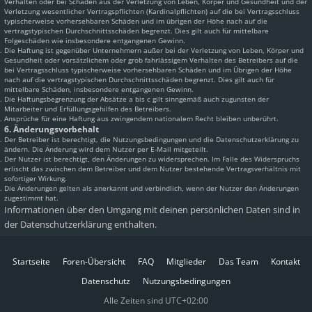
Verhalten oder bei Schäden aus der Verletzung von Leben, Körper und Gesundheit und der
Verletzung wesentlicher Vertragspflichten (Kardinalpflichten) auf die bei Vertragsschluss
typischerweise vorhersehbaren Schäden und im übrigen der Höhe nach auf die
vertragstypischen Durchschnittsschäden begrenzt. Dies gilt auch für mittelbare
Folgeschäden wie insbesondere entgangenen Gewinn.
Die Haftung ist gegenüber Unternehmern außer bei der Verletzung von Leben, Körper und
Gesundheit oder vorsätzlichem oder grob fahrlässigem Verhalten des Betreibers auf die
bei Vertragsschluss typischerweise vorhersehbaren Schäden und im Übrigen der Höhe
nach auf die vertragstypischen Durchschnittsschäden begrenzt. Dies gilt auch für
mittelbare Schäden, insbesondere entgangenen Gewinn.
Die Haftungsbegrenzung der Absätze a bis c gilt sinngemäß auch zugunsten der
Mitarbeiter und Erfüllungsgehilfen des Betreibers.
Ansprüche für eine Haftung aus zwingendem nationalem Recht bleiben unberührt.
6. Änderungsvorbehalt
Der Betreiber ist berechtigt, die Nutzungsbedingungen und die Datenschutzerklärung zu
ändern. Die Änderung wird dem Nutzer per E-Mail mitgeteilt.
Der Nutzer ist berechtigt, den Änderungen zu widersprechen. Im Falle des Widerspruchs
erlischt das zwischen dem Betreiber und dem Nutzer bestehende Vertragsverhältnis mit
sofortiger Wirkung.
Die Änderungen gelten als anerkannt und verbindlich, wenn der Nutzer den Änderungen
zugestimmt hat.
Informationen über den Umgang mit deinen persönlichen Daten sind in
der Datenschutzerklärung enthalten.
Startseite
Foren-Übersicht
FAQ
Mitglieder
Das Team
Kontakt
Datenschutz
Nutzungsbedingungen
Alle Zeiten sind
UTC+02:00