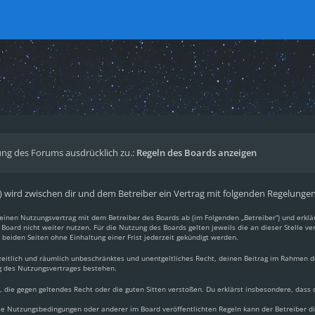
ng des Forums ausdrücklich zu.:
Regeln des Boards anzeigen
.“) wird zwischen dir und dem Betreiber ein Vertrag mit folgenden Regelunge
du einen Nutzungsvertrag mit dem Betreiber des Boards ab (im Folgenden „Betreiber“) und erkl
Board nicht weiter nutzen. Für die Nutzung des Boards gelten jeweils die an dieser Stelle ve
beiden Seiten ohne Einhaltung einer Frist jederzeit gekündigt werden.
, zeitlich und räumlich unbeschränktes und unentgeltliches Recht, deinen Beitrag im Rahmen 
g des Nutzungsvertrages bestehen.
lt, die gegen geltendes Recht oder die guten Sitten verstoßen. Du erklärst insbesondere, dass
ese Nutzungsbedingungen oder anderer im Board veröffentlichten Regeln kann der Betreiber 