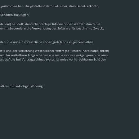
nis genommen hat. Du gestattest dem Betreiber, dein Benutzerkonto,
n Schaden zuzufügen.
pbb.com) handelt; deutschsprachige Informationen werden durch die
önnen insbesondere die Verwendung der Software für bestimmte Zwecke
en, die auf ein vorsätzliches oder grob fahrlässiges Verhalten
t und der Verletzung wesentlicher Vertragspflichten (Kardinalpflichten)
 auch für mittelbare Folgeschäden wie insbesondere entgangenen Gewinn.
ers auf die bei Vertragsschluss typischerweise vorhersehbaren Schäden
ltnis mit sofortiger Wirkung.