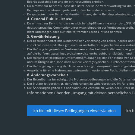
Boards ausschließen und dir ein Hausverbot erteilen.
Du nimmst zur Kenntnis, dass der Betreiber keine Verantwortung für die In
Beiträge und Funktionen jederzeit zu löschen oder zu sperren.
Du gestattest dem Betreiber darüber hinaus, deine Beiträge abzuändern, s
4. General Public License
Du nimmst zur Kenntnis, dass es sich bei phpBB um eine unter der „
GNU Ge
deutschsprachige Community unter www.phpbb.de zur Verfügung gestellt. 
nicht untersagen oder auf Inhalte fremder Foren Einfluss nehmen.
5. Gewährleistung
Der Betreiber haftet mit Ausnahme der Verletzung von Leben, Körper und Ge
zurückzuführen sind. Dies gilt auch für mittelbare Folgeschäden wie ins
Die Haftung ist gegenüber Verbrauchern außer bei vorsätzlichem oder grob
auf die bei Vertragsschluss typischerweise vorhersehbaren Schäden und i
Die Haftung ist gegenüber Unternehmern außer bei der Verletzung von Leb
und im Übrigen der Höhe nach auf die vertragstypischen Durchschnittssch
Die Haftungsbegrenzung der Absätze a bis c gilt sinngemäß auch zugunsten
Ansprüche für eine Haftung aus zwingendem nationalem Recht bleiben un
6. Änderungsvorbehalt
Der Betreiber ist berechtigt, die Nutzungsbedingungen und die Datenschut
Der Nutzer ist berechtigt, den Änderungen zu widersprechen. Im Falle de
Die Änderungen gelten als anerkannt und verbindlich, wenn der Nutzer d
Informationen über den Umgang mit deinen persönlichen Da