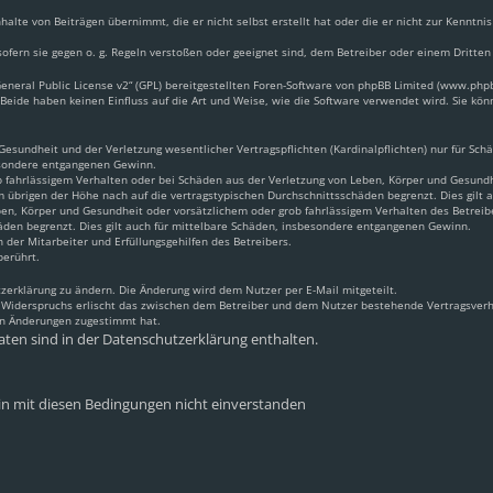
halte von Beiträgen übernimmt, die er nicht selbst erstellt hat oder die er nicht zur Kennt
ofern sie gegen o. g. Regeln verstoßen oder geeignet sind, dem Betreiber oder einem Dritte
neral Public License v2
“ (GPL) bereitgestellten Foren-Software von phpBB Limited (www.ph
Beide haben keinen Einfluss auf die Art und Weise, wie die Software verwendet wird. Sie k
sundheit und der Verletzung wesentlicher Vertragspflichten (Kardinalpflichten) nur für Schäd
besondere entgangenen Gewinn.
 fahrlässigem Verhalten oder bei Schäden aus der Verletzung von Leben, Körper und Gesundhei
m übrigen der Höhe nach auf die vertragstypischen Durchschnittsschäden begrenzt. Dies gilt
en, Körper und Gesundheit oder vorsätzlichem oder grob fahrlässigem Verhalten des Betreib
äden begrenzt. Dies gilt auch für mittelbare Schäden, insbesondere entgangenen Gewinn.
 der Mitarbeiter und Erfüllungsgehilfen des Betreibers.
berührt.
zerklärung zu ändern. Die Änderung wird dem Nutzer per E-Mail mitgeteilt.
s Widerspruchs erlischt das zwischen dem Betreiber und dem Nutzer bestehende Vertragsverhä
en Änderungen zugestimmt hat.
ten sind in der Datenschutzerklärung enthalten.