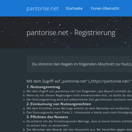
pantorise.net
Startseite
Foren-Übersicht
pantorise.net - Registrierung
Du stimmst den Regeln im folgenden Abschnitt zur Nutzu
Mit dem Zugriff auf „pantorise.net“ („https://pantorise.net/
1. Nutzungsvertrag
Mit dem Zugriff auf „pantorise.net“ (im Folgenden „das Board“) schließt 
Wenn du mit diesen Regelungen nicht einverstanden bist, so darfst du das 
Der Nutzungsvertrag wird auf unbestimmte Zeit geschlossen und kann von 
2. Einräumung von Nutzungsrechten
Mit dem Erstellen eines Beitrags erteilst du dem Betreiber ein einfaches
Das Nutzungsrecht nach Punkt 2, Unterpunkt a bleibt auch nach Kündigun
3. Pflichten des Nutzers
Du erklärst mit der Erstellung eines Beitrags, dass er keine Inhalte enthä
zu setzen bzw. zu verwenden.
Der Betreiber des Boards übt das Hausrecht aus. Bei Verstößen gegen di