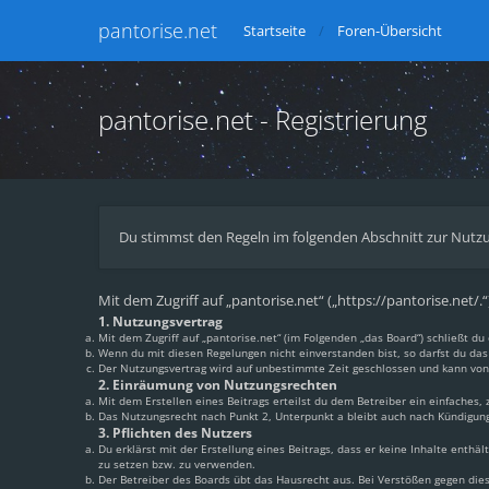
pantorise.net
Startseite
Foren-Übersicht
pantorise.net - Registrierung
Du stimmst den Regeln im folgenden Abschnitt zur Nutzu
Mit dem Zugriff auf „pantorise.net“ („https://pantorise.net/
1. Nutzungsvertrag
Mit dem Zugriff auf „pantorise.net“ (im Folgenden „das Board“) schließt 
Wenn du mit diesen Regelungen nicht einverstanden bist, so darfst du das 
Der Nutzungsvertrag wird auf unbestimmte Zeit geschlossen und kann von 
2. Einräumung von Nutzungsrechten
Mit dem Erstellen eines Beitrags erteilst du dem Betreiber ein einfaches
Das Nutzungsrecht nach Punkt 2, Unterpunkt a bleibt auch nach Kündigun
3. Pflichten des Nutzers
Du erklärst mit der Erstellung eines Beitrags, dass er keine Inhalte enthä
zu setzen bzw. zu verwenden.
Der Betreiber des Boards übt das Hausrecht aus. Bei Verstößen gegen di