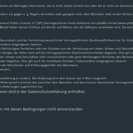
halte von Beiträgen übernimmt, die er nicht selbst erstellt hat oder die er nicht zur Kennt
ofern sie gegen o. g. Regeln verstoßen oder geeignet sind, dem Betreiber oder einem Dritte
neral Public License v2
“ (GPL) bereitgestellten Foren-Software von phpBB Limited (www.ph
Beide haben keinen Einfluss auf die Art und Weise, wie die Software verwendet wird. Sie k
sundheit und der Verletzung wesentlicher Vertragspflichten (Kardinalpflichten) nur für Schäd
besondere entgangenen Gewinn.
 fahrlässigem Verhalten oder bei Schäden aus der Verletzung von Leben, Körper und Gesundhei
m übrigen der Höhe nach auf die vertragstypischen Durchschnittsschäden begrenzt. Dies gilt
en, Körper und Gesundheit oder vorsätzlichem oder grob fahrlässigem Verhalten des Betreib
äden begrenzt. Dies gilt auch für mittelbare Schäden, insbesondere entgangenen Gewinn.
 der Mitarbeiter und Erfüllungsgehilfen des Betreibers.
berührt.
zerklärung zu ändern. Die Änderung wird dem Nutzer per E-Mail mitgeteilt.
s Widerspruchs erlischt das zwischen dem Betreiber und dem Nutzer bestehende Vertragsverhä
en Änderungen zugestimmt hat.
ten sind in der Datenschutzerklärung enthalten.