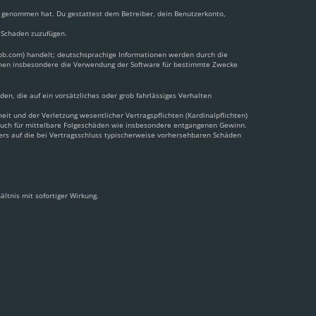
nis genommen hat. Du gestattest dem Betreiber, dein Benutzerkonto,
n Schaden zuzufügen.
pbb.com) handelt; deutschsprachige Informationen werden durch die
önnen insbesondere die Verwendung der Software für bestimmte Zwecke
en, die auf ein vorsätzliches oder grob fahrlässiges Verhalten
t und der Verletzung wesentlicher Vertragspflichten (Kardinalpflichten)
 auch für mittelbare Folgeschäden wie insbesondere entgangenen Gewinn.
ers auf die bei Vertragsschluss typischerweise vorhersehbaren Schäden
ltnis mit sofortiger Wirkung.