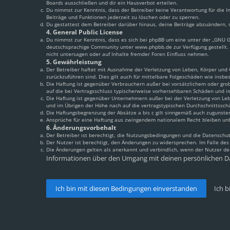
Boards ausschließen und dir ein Hausverbot erteilen.
Du nimmst zur Kenntnis, dass der Betreiber keine Verantwortung für die In
Beiträge und Funktionen jederzeit zu löschen oder zu sperren.
Du gestattest dem Betreiber darüber hinaus, deine Beiträge abzuändern, s
4. General Public License
Du nimmst zur Kenntnis, dass es sich bei phpBB um eine unter der „
GNU Ge
deutschsprachige Community unter www.phpbb.de zur Verfügung gestellt. 
nicht untersagen oder auf Inhalte fremder Foren Einfluss nehmen.
5. Gewährleistung
Der Betreiber haftet mit Ausnahme der Verletzung von Leben, Körper und Ge
zurückzuführen sind. Dies gilt auch für mittelbare Folgeschäden wie ins
Die Haftung ist gegenüber Verbrauchern außer bei vorsätzlichem oder grob
auf die bei Vertragsschluss typischerweise vorhersehbaren Schäden und i
Die Haftung ist gegenüber Unternehmern außer bei der Verletzung von Leb
und im Übrigen der Höhe nach auf die vertragstypischen Durchschnittssch
Die Haftungsbegrenzung der Absätze a bis c gilt sinngemäß auch zugunsten
Ansprüche für eine Haftung aus zwingendem nationalem Recht bleiben un
6. Änderungsvorbehalt
Der Betreiber ist berechtigt, die Nutzungsbedingungen und die Datenschut
Der Nutzer ist berechtigt, den Änderungen zu widersprechen. Im Falle de
Die Änderungen gelten als anerkannt und verbindlich, wenn der Nutzer d
Informationen über den Umgang mit deinen persönlichen Da