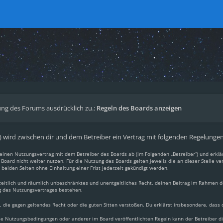
ng des Forums ausdrücklich zu.:
Regeln des Boards anzeigen
.“) wird zwischen dir und dem Betreiber ein Vertrag mit folgenden Regelunge
du einen Nutzungsvertrag mit dem Betreiber des Boards ab (im Folgenden „Betreiber“) und erkl
Board nicht weiter nutzen. Für die Nutzung des Boards gelten jeweils die an dieser Stelle ve
beiden Seiten ohne Einhaltung einer Frist jederzeit gekündigt werden.
, zeitlich und räumlich unbeschränktes und unentgeltliches Recht, deinen Beitrag im Rahmen 
g des Nutzungsvertrages bestehen.
lt, die gegen geltendes Recht oder die guten Sitten verstoßen. Du erklärst insbesondere, dass
ese Nutzungsbedingungen oder anderer im Board veröffentlichten Regeln kann der Betreiber 