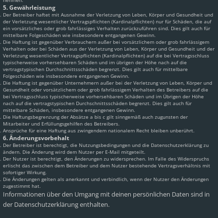
nehmen.
5. Gewährleistung
Der Betreiber haftet mit Ausnahme der Verletzung von Leben, Körper und Gesundheit und
der Verletzung wesentlicher Vertragspflichten (Kardinalpflichten) nur für Schäden, die auf
ein vorsätzliches oder grob fahrlässiges Verhalten zurückzuführen sind. Dies gilt auch für
mittelbare Folgeschäden wie insbesondere entgangenen Gewinn.
Die Haftung ist gegenüber Verbrauchern außer bei vorsätzlichem oder grob fahrlässigem
Verhalten oder bei Schäden aus der Verletzung von Leben, Körper und Gesundheit und der
Verletzung wesentlicher Vertragspflichten (Kardinalpflichten) auf die bei Vertragsschluss
typischerweise vorhersehbaren Schäden und im übrigen der Höhe nach auf die
vertragstypischen Durchschnittsschäden begrenzt. Dies gilt auch für mittelbare
Folgeschäden wie insbesondere entgangenen Gewinn.
Die Haftung ist gegenüber Unternehmern außer bei der Verletzung von Leben, Körper und
Gesundheit oder vorsätzlichem oder grob fahrlässigem Verhalten des Betreibers auf die
bei Vertragsschluss typischerweise vorhersehbaren Schäden und im Übrigen der Höhe
nach auf die vertragstypischen Durchschnittsschäden begrenzt. Dies gilt auch für
mittelbare Schäden, insbesondere entgangenen Gewinn.
Die Haftungsbegrenzung der Absätze a bis c gilt sinngemäß auch zugunsten der
Mitarbeiter und Erfüllungsgehilfen des Betreibers.
Ansprüche für eine Haftung aus zwingendem nationalem Recht bleiben unberührt.
6. Änderungsvorbehalt
Der Betreiber ist berechtigt, die Nutzungsbedingungen und die Datenschutzerklärung zu
ändern. Die Änderung wird dem Nutzer per E-Mail mitgeteilt.
Der Nutzer ist berechtigt, den Änderungen zu widersprechen. Im Falle des Widerspruchs
erlischt das zwischen dem Betreiber und dem Nutzer bestehende Vertragsverhältnis mit
sofortiger Wirkung.
Die Änderungen gelten als anerkannt und verbindlich, wenn der Nutzer den Änderungen
zugestimmt hat.
Informationen über den Umgang mit deinen persönlichen Daten sind in
der Datenschutzerklärung enthalten.