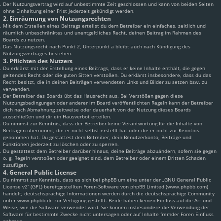
Der Nutzungsvertrag wird auf unbestimmte Zeit geschlossen und kann von beiden Seiten
ohne Einhaltung einer Frist jederzeit gekündigt werden.
2. Einräumung von Nutzungsrechten
Mit dem Erstellen eines Beitrags erteilst du dem Betreiber ein einfaches, zeitlich und
räumlich unbeschränktes und unentgeltliches Recht, deinen Beitrag im Rahmen des
Boards zu nutzen.
Das Nutzungsrecht nach Punkt 2, Unterpunkt a bleibt auch nach Kündigung des
Nutzungsvertrages bestehen.
3. Pflichten des Nutzers
Du erklärst mit der Erstellung eines Beitrags, dass er keine Inhalte enthält, die gegen
geltendes Recht oder die guten Sitten verstoßen. Du erklärst insbesondere, dass du das
Recht besitzt, die in deinen Beiträgen verwendeten Links und Bilder zu setzen bzw. zu
verwenden.
Der Betreiber des Boards übt das Hausrecht aus. Bei Verstößen gegen diese
Nutzungsbedingungen oder anderer im Board veröffentlichten Regeln kann der Betreiber
dich nach Abmahnung zeitweise oder dauerhaft von der Nutzung dieses Boards
ausschließen und dir ein Hausverbot erteilen.
Du nimmst zur Kenntnis, dass der Betreiber keine Verantwortung für die Inhalte von
Beiträgen übernimmt, die er nicht selbst erstellt hat oder die er nicht zur Kenntnis
genommen hat. Du gestattest dem Betreiber, dein Benutzerkonto, Beiträge und
Funktionen jederzeit zu löschen oder zu sperren.
Du gestattest dem Betreiber darüber hinaus, deine Beiträge abzuändern, sofern sie gegen
o. g. Regeln verstoßen oder geeignet sind, dem Betreiber oder einem Dritten Schaden
zuzufügen.
4. General Public License
Du nimmst zur Kenntnis, dass es sich bei phpBB um eine unter der „
GNU General Public
License v2
“ (GPL) bereitgestellten Foren-Software von phpBB Limited (www.phpbb.com)
handelt; deutschsprachige Informationen werden durch die deutschsprachige Community
unter www.phpbb.de zur Verfügung gestellt. Beide haben keinen Einfluss auf die Art und
Weise, wie die Software verwendet wird. Sie können insbesondere die Verwendung der
Software für bestimmte Zwecke nicht untersagen oder auf Inhalte fremder Foren Einfluss