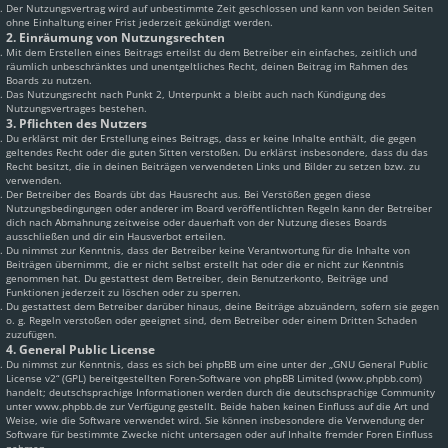
Der Nutzungsvertrag wird auf unbestimmte Zeit geschlossen und kann von beiden Seiten
ohne Einhaltung einer Frist jederzeit gekündigt werden.
2. Einräumung von Nutzungsrechten
Mit dem Erstellen eines Beitrags erteilst du dem Betreiber ein einfaches, zeitlich und
räumlich unbeschränktes und unentgeltliches Recht, deinen Beitrag im Rahmen des
Boards zu nutzen.
Das Nutzungsrecht nach Punkt 2, Unterpunkt a bleibt auch nach Kündigung des
Nutzungsvertrages bestehen.
3. Pflichten des Nutzers
Du erklärst mit der Erstellung eines Beitrags, dass er keine Inhalte enthält, die gegen
geltendes Recht oder die guten Sitten verstoßen. Du erklärst insbesondere, dass du das
Recht besitzt, die in deinen Beiträgen verwendeten Links und Bilder zu setzen bzw. zu
verwenden.
Der Betreiber des Boards übt das Hausrecht aus. Bei Verstößen gegen diese
Nutzungsbedingungen oder anderer im Board veröffentlichten Regeln kann der Betreiber
dich nach Abmahnung zeitweise oder dauerhaft von der Nutzung dieses Boards
ausschließen und dir ein Hausverbot erteilen.
Du nimmst zur Kenntnis, dass der Betreiber keine Verantwortung für die Inhalte von
Beiträgen übernimmt, die er nicht selbst erstellt hat oder die er nicht zur Kenntnis
genommen hat. Du gestattest dem Betreiber, dein Benutzerkonto, Beiträge und
Funktionen jederzeit zu löschen oder zu sperren.
Du gestattest dem Betreiber darüber hinaus, deine Beiträge abzuändern, sofern sie gegen
o. g. Regeln verstoßen oder geeignet sind, dem Betreiber oder einem Dritten Schaden
zuzufügen.
4. General Public License
Du nimmst zur Kenntnis, dass es sich bei phpBB um eine unter der „
GNU General Public
License v2
“ (GPL) bereitgestellten Foren-Software von phpBB Limited (www.phpbb.com)
handelt; deutschsprachige Informationen werden durch die deutschsprachige Community
unter www.phpbb.de zur Verfügung gestellt. Beide haben keinen Einfluss auf die Art und
Weise, wie die Software verwendet wird. Sie können insbesondere die Verwendung der
Software für bestimmte Zwecke nicht untersagen oder auf Inhalte fremder Foren Einfluss