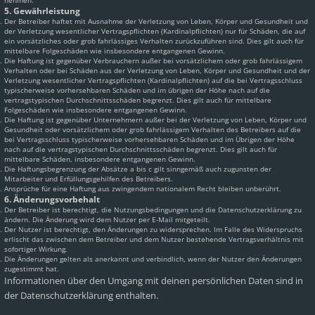
nehmen.
5. Gewährleistung
Der Betreiber haftet mit Ausnahme der Verletzung von Leben, Körper und Gesundheit und
der Verletzung wesentlicher Vertragspflichten (Kardinalpflichten) nur für Schäden, die auf
ein vorsätzliches oder grob fahrlässiges Verhalten zurückzuführen sind. Dies gilt auch für
mittelbare Folgeschäden wie insbesondere entgangenen Gewinn.
Die Haftung ist gegenüber Verbrauchern außer bei vorsätzlichem oder grob fahrlässigem
Verhalten oder bei Schäden aus der Verletzung von Leben, Körper und Gesundheit und der
Verletzung wesentlicher Vertragspflichten (Kardinalpflichten) auf die bei Vertragsschluss
typischerweise vorhersehbaren Schäden und im übrigen der Höhe nach auf die
vertragstypischen Durchschnittsschäden begrenzt. Dies gilt auch für mittelbare
Folgeschäden wie insbesondere entgangenen Gewinn.
Die Haftung ist gegenüber Unternehmern außer bei der Verletzung von Leben, Körper und
Gesundheit oder vorsätzlichem oder grob fahrlässigem Verhalten des Betreibers auf die
bei Vertragsschluss typischerweise vorhersehbaren Schäden und im Übrigen der Höhe
nach auf die vertragstypischen Durchschnittsschäden begrenzt. Dies gilt auch für
mittelbare Schäden, insbesondere entgangenen Gewinn.
Die Haftungsbegrenzung der Absätze a bis c gilt sinngemäß auch zugunsten der
Mitarbeiter und Erfüllungsgehilfen des Betreibers.
Ansprüche für eine Haftung aus zwingendem nationalem Recht bleiben unberührt.
6. Änderungsvorbehalt
Der Betreiber ist berechtigt, die Nutzungsbedingungen und die Datenschutzerklärung zu
ändern. Die Änderung wird dem Nutzer per E-Mail mitgeteilt.
Der Nutzer ist berechtigt, den Änderungen zu widersprechen. Im Falle des Widerspruchs
erlischt das zwischen dem Betreiber und dem Nutzer bestehende Vertragsverhältnis mit
sofortiger Wirkung.
Die Änderungen gelten als anerkannt und verbindlich, wenn der Nutzer den Änderungen
zugestimmt hat.
Informationen über den Umgang mit deinen persönlichen Daten sind in
der Datenschutzerklärung enthalten.