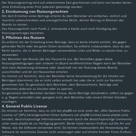
Der Nutzungsvertrag wird auf unbestimmte Zeit geschlossen und kann von beiden Seiten
ohne Einhaltung einer Frist jederzeit gekündigt werden.
2. Einräumung von Nutzungsrechten
Mit dem Erstellen eines Beitrags erteilst du dem Betreiber ein einfaches, zeitlich und
räumlich unbeschränktes und unentgeltliches Recht, deinen Beitrag im Rahmen des
Boards zu nutzen.
Das Nutzungsrecht nach Punkt 2, Unterpunkt a bleibt auch nach Kündigung des
Nutzungsvertrages bestehen.
3. Pflichten des Nutzers
Du erklärst mit der Erstellung eines Beitrags, dass er keine Inhalte enthält, die gegen
geltendes Recht oder die guten Sitten verstoßen. Du erklärst insbesondere, dass du das
Recht besitzt, die in deinen Beiträgen verwendeten Links und Bilder zu setzen bzw. zu
verwenden.
Der Betreiber des Boards übt das Hausrecht aus. Bei Verstößen gegen diese
Nutzungsbedingungen oder anderer im Board veröffentlichten Regeln kann der Betreiber
dich nach Abmahnung zeitweise oder dauerhaft von der Nutzung dieses Boards
ausschließen und dir ein Hausverbot erteilen.
Du nimmst zur Kenntnis, dass der Betreiber keine Verantwortung für die Inhalte von
Beiträgen übernimmt, die er nicht selbst erstellt hat oder die er nicht zur Kenntnis
genommen hat. Du gestattest dem Betreiber, dein Benutzerkonto, Beiträge und
Funktionen jederzeit zu löschen oder zu sperren.
Du gestattest dem Betreiber darüber hinaus, deine Beiträge abzuändern, sofern sie gegen
o. g. Regeln verstoßen oder geeignet sind, dem Betreiber oder einem Dritten Schaden
zuzufügen.
4. General Public License
Du nimmst zur Kenntnis, dass es sich bei phpBB um eine unter der „
GNU General Public
License v2
“ (GPL) bereitgestellten Foren-Software von phpBB Limited (www.phpbb.com)
handelt; deutschsprachige Informationen werden durch die deutschsprachige Community
unter www.phpbb.de zur Verfügung gestellt. Beide haben keinen Einfluss auf die Art und
Weise, wie die Software verwendet wird. Sie können insbesondere die Verwendung der
Software für bestimmte Zwecke nicht untersagen oder auf Inhalte fremder Foren Einfluss