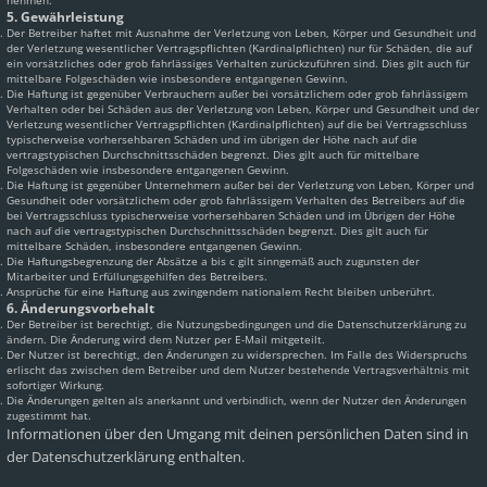
nehmen.
5. Gewährleistung
Der Betreiber haftet mit Ausnahme der Verletzung von Leben, Körper und Gesundheit und
der Verletzung wesentlicher Vertragspflichten (Kardinalpflichten) nur für Schäden, die auf
ein vorsätzliches oder grob fahrlässiges Verhalten zurückzuführen sind. Dies gilt auch für
mittelbare Folgeschäden wie insbesondere entgangenen Gewinn.
Die Haftung ist gegenüber Verbrauchern außer bei vorsätzlichem oder grob fahrlässigem
Verhalten oder bei Schäden aus der Verletzung von Leben, Körper und Gesundheit und der
Verletzung wesentlicher Vertragspflichten (Kardinalpflichten) auf die bei Vertragsschluss
typischerweise vorhersehbaren Schäden und im übrigen der Höhe nach auf die
vertragstypischen Durchschnittsschäden begrenzt. Dies gilt auch für mittelbare
Folgeschäden wie insbesondere entgangenen Gewinn.
Die Haftung ist gegenüber Unternehmern außer bei der Verletzung von Leben, Körper und
Gesundheit oder vorsätzlichem oder grob fahrlässigem Verhalten des Betreibers auf die
bei Vertragsschluss typischerweise vorhersehbaren Schäden und im Übrigen der Höhe
nach auf die vertragstypischen Durchschnittsschäden begrenzt. Dies gilt auch für
mittelbare Schäden, insbesondere entgangenen Gewinn.
Die Haftungsbegrenzung der Absätze a bis c gilt sinngemäß auch zugunsten der
Mitarbeiter und Erfüllungsgehilfen des Betreibers.
Ansprüche für eine Haftung aus zwingendem nationalem Recht bleiben unberührt.
6. Änderungsvorbehalt
Der Betreiber ist berechtigt, die Nutzungsbedingungen und die Datenschutzerklärung zu
ändern. Die Änderung wird dem Nutzer per E-Mail mitgeteilt.
Der Nutzer ist berechtigt, den Änderungen zu widersprechen. Im Falle des Widerspruchs
erlischt das zwischen dem Betreiber und dem Nutzer bestehende Vertragsverhältnis mit
sofortiger Wirkung.
Die Änderungen gelten als anerkannt und verbindlich, wenn der Nutzer den Änderungen
zugestimmt hat.
Informationen über den Umgang mit deinen persönlichen Daten sind in
der Datenschutzerklärung enthalten.