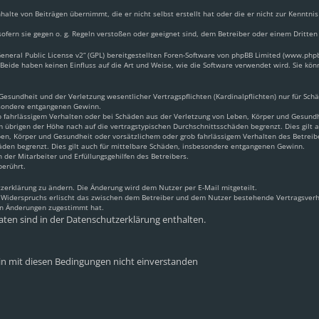
halte von Beiträgen übernimmt, die er nicht selbst erstellt hat oder die er nicht zur Kennt
ofern sie gegen o. g. Regeln verstoßen oder geeignet sind, dem Betreiber oder einem Dritte
neral Public License v2
“ (GPL) bereitgestellten Foren-Software von phpBB Limited (www.ph
Beide haben keinen Einfluss auf die Art und Weise, wie die Software verwendet wird. Sie k
sundheit und der Verletzung wesentlicher Vertragspflichten (Kardinalpflichten) nur für Schäd
besondere entgangenen Gewinn.
 fahrlässigem Verhalten oder bei Schäden aus der Verletzung von Leben, Körper und Gesundhei
m übrigen der Höhe nach auf die vertragstypischen Durchschnittsschäden begrenzt. Dies gilt
en, Körper und Gesundheit oder vorsätzlichem oder grob fahrlässigem Verhalten des Betreib
äden begrenzt. Dies gilt auch für mittelbare Schäden, insbesondere entgangenen Gewinn.
 der Mitarbeiter und Erfüllungsgehilfen des Betreibers.
berührt.
zerklärung zu ändern. Die Änderung wird dem Nutzer per E-Mail mitgeteilt.
s Widerspruchs erlischt das zwischen dem Betreiber und dem Nutzer bestehende Vertragsverhä
en Änderungen zugestimmt hat.
ten sind in der Datenschutzerklärung enthalten.