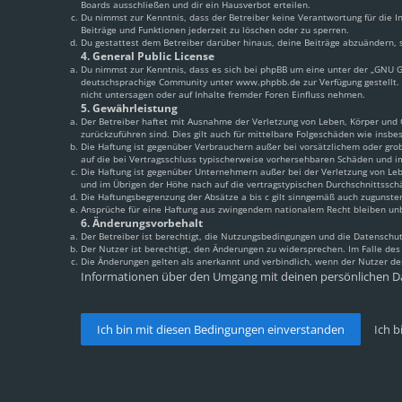
Boards ausschließen und dir ein Hausverbot erteilen.
Du nimmst zur Kenntnis, dass der Betreiber keine Verantwortung für die In
Beiträge und Funktionen jederzeit zu löschen oder zu sperren.
Du gestattest dem Betreiber darüber hinaus, deine Beiträge abzuändern, s
4. General Public License
Du nimmst zur Kenntnis, dass es sich bei phpBB um eine unter der „
GNU Ge
deutschsprachige Community unter www.phpbb.de zur Verfügung gestellt. 
nicht untersagen oder auf Inhalte fremder Foren Einfluss nehmen.
5. Gewährleistung
Der Betreiber haftet mit Ausnahme der Verletzung von Leben, Körper und Ge
zurückzuführen sind. Dies gilt auch für mittelbare Folgeschäden wie ins
Die Haftung ist gegenüber Verbrauchern außer bei vorsätzlichem oder grob
auf die bei Vertragsschluss typischerweise vorhersehbaren Schäden und i
Die Haftung ist gegenüber Unternehmern außer bei der Verletzung von Leb
und im Übrigen der Höhe nach auf die vertragstypischen Durchschnittssch
Die Haftungsbegrenzung der Absätze a bis c gilt sinngemäß auch zugunsten
Ansprüche für eine Haftung aus zwingendem nationalem Recht bleiben un
6. Änderungsvorbehalt
Der Betreiber ist berechtigt, die Nutzungsbedingungen und die Datenschut
Der Nutzer ist berechtigt, den Änderungen zu widersprechen. Im Falle de
Die Änderungen gelten als anerkannt und verbindlich, wenn der Nutzer d
Informationen über den Umgang mit deinen persönlichen Da