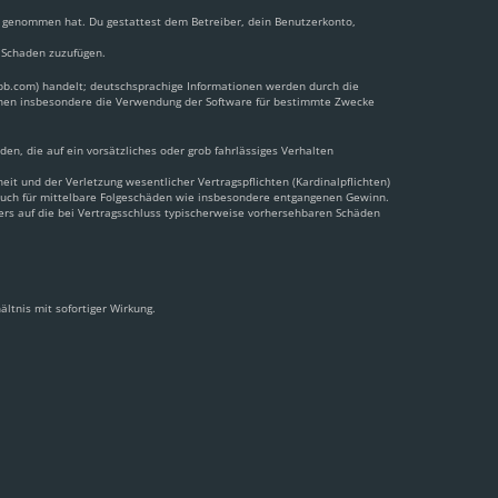
nis genommen hat. Du gestattest dem Betreiber, dein Benutzerkonto,
n Schaden zuzufügen.
pbb.com) handelt; deutschsprachige Informationen werden durch die
önnen insbesondere die Verwendung der Software für bestimmte Zwecke
en, die auf ein vorsätzliches oder grob fahrlässiges Verhalten
t und der Verletzung wesentlicher Vertragspflichten (Kardinalpflichten)
 auch für mittelbare Folgeschäden wie insbesondere entgangenen Gewinn.
ers auf die bei Vertragsschluss typischerweise vorhersehbaren Schäden
ltnis mit sofortiger Wirkung.