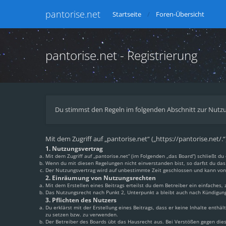
pantorise.net
Startseite
Foren-Übersicht
pantorise.net - Registrierung
Du stimmst den Regeln im folgenden Abschnitt zur Nutzu
Mit dem Zugriff auf „pantorise.net“ („https://pantorise.net/
1. Nutzungsvertrag
Mit dem Zugriff auf „pantorise.net“ (im Folgenden „das Board“) schließt 
Wenn du mit diesen Regelungen nicht einverstanden bist, so darfst du das 
Der Nutzungsvertrag wird auf unbestimmte Zeit geschlossen und kann von 
2. Einräumung von Nutzungsrechten
Mit dem Erstellen eines Beitrags erteilst du dem Betreiber ein einfaches
Das Nutzungsrecht nach Punkt 2, Unterpunkt a bleibt auch nach Kündigun
3. Pflichten des Nutzers
Du erklärst mit der Erstellung eines Beitrags, dass er keine Inhalte enthä
zu setzen bzw. zu verwenden.
Der Betreiber des Boards übt das Hausrecht aus. Bei Verstößen gegen di