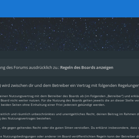
ng des Forums ausdrücklich zu.:
Regeln des Boards anzeigen
.“) wird zwischen dir und dem Betreiber ein Vertrag mit folgenden Regelunge
du einen Nutzungsvertrag mit dem Betreiber des Boards ab (im Folgenden „Betreiber“) und erkl
Board nicht weiter nutzen. Für die Nutzung des Boards gelten jeweils die an dieser Stelle ve
beiden Seiten ohne Einhaltung einer Frist jederzeit gekündigt werden.
, zeitlich und räumlich unbeschränktes und unentgeltliches Recht, deinen Beitrag im Rahmen 
g des Nutzungsvertrages bestehen.
lt, die gegen geltendes Recht oder die guten Sitten verstoßen. Du erklärst insbesondere, dass
ese Nutzungsbedingungen oder anderer im Board veröffentlichten Regeln kann der Betreiber 