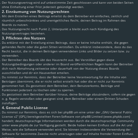
Der Nutzungsvertrag wird auf unbestimmte Zeit geschlossen und kann von beiden Seiten
ohne Einhaltung einer Frist jederzeit gekündigt werden.
2. Einräumung von Nutzungsrechten
Mit dem Erstellen eines Beitrags erteilst du dem Betreiber ein einfaches, zeitlich und
räumlich unbeschränktes und unentgeltliches Recht, deinen Beitrag im Rahmen des
Boards zu nutzen.
Das Nutzungsrecht nach Punkt 2, Unterpunkt a bleibt auch nach Kündigung des
Nutzungsvertrages bestehen.
3. Pflichten des Nutzers
Du erklärst mit der Erstellung eines Beitrags, dass er keine Inhalte enthält, die gegen
geltendes Recht oder die guten Sitten verstoßen. Du erklärst insbesondere, dass du das
Recht besitzt, die in deinen Beiträgen verwendeten Links und Bilder zu setzen bzw. zu
verwenden.
Der Betreiber des Boards übt das Hausrecht aus. Bei Verstößen gegen diese
Nutzungsbedingungen oder anderer im Board veröffentlichten Regeln kann der Betreiber
dich nach Abmahnung zeitweise oder dauerhaft von der Nutzung dieses Boards
ausschließen und dir ein Hausverbot erteilen.
Du nimmst zur Kenntnis, dass der Betreiber keine Verantwortung für die Inhalte von
Beiträgen übernimmt, die er nicht selbst erstellt hat oder die er nicht zur Kenntnis
genommen hat. Du gestattest dem Betreiber, dein Benutzerkonto, Beiträge und
Funktionen jederzeit zu löschen oder zu sperren.
Du gestattest dem Betreiber darüber hinaus, deine Beiträge abzuändern, sofern sie gegen
o. g. Regeln verstoßen oder geeignet sind, dem Betreiber oder einem Dritten Schaden
zuzufügen.
4. General Public License
Du nimmst zur Kenntnis, dass es sich bei phpBB um eine unter der „
GNU General Public
License v2
“ (GPL) bereitgestellten Foren-Software von phpBB Limited (www.phpbb.com)
handelt; deutschsprachige Informationen werden durch die deutschsprachige Community
unter www.phpbb.de zur Verfügung gestellt. Beide haben keinen Einfluss auf die Art und
Weise, wie die Software verwendet wird. Sie können insbesondere die Verwendung der
Software für bestimmte Zwecke nicht untersagen oder auf Inhalte fremder Foren Einfluss