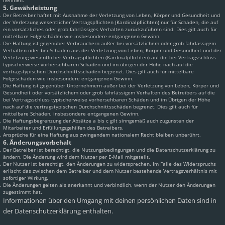
nehmen.
5. Gewährleistung
Der Betreiber haftet mit Ausnahme der Verletzung von Leben, Körper und Gesundheit und
der Verletzung wesentlicher Vertragspflichten (Kardinalpflichten) nur für Schäden, die auf
ein vorsätzliches oder grob fahrlässiges Verhalten zurückzuführen sind. Dies gilt auch für
mittelbare Folgeschäden wie insbesondere entgangenen Gewinn.
Die Haftung ist gegenüber Verbrauchern außer bei vorsätzlichem oder grob fahrlässigem
Verhalten oder bei Schäden aus der Verletzung von Leben, Körper und Gesundheit und der
Verletzung wesentlicher Vertragspflichten (Kardinalpflichten) auf die bei Vertragsschluss
typischerweise vorhersehbaren Schäden und im übrigen der Höhe nach auf die
vertragstypischen Durchschnittsschäden begrenzt. Dies gilt auch für mittelbare
Folgeschäden wie insbesondere entgangenen Gewinn.
Die Haftung ist gegenüber Unternehmern außer bei der Verletzung von Leben, Körper und
Gesundheit oder vorsätzlichem oder grob fahrlässigem Verhalten des Betreibers auf die
bei Vertragsschluss typischerweise vorhersehbaren Schäden und im Übrigen der Höhe
nach auf die vertragstypischen Durchschnittsschäden begrenzt. Dies gilt auch für
mittelbare Schäden, insbesondere entgangenen Gewinn.
Die Haftungsbegrenzung der Absätze a bis c gilt sinngemäß auch zugunsten der
Mitarbeiter und Erfüllungsgehilfen des Betreibers.
Ansprüche für eine Haftung aus zwingendem nationalem Recht bleiben unberührt.
6. Änderungsvorbehalt
Der Betreiber ist berechtigt, die Nutzungsbedingungen und die Datenschutzerklärung zu
ändern. Die Änderung wird dem Nutzer per E-Mail mitgeteilt.
Der Nutzer ist berechtigt, den Änderungen zu widersprechen. Im Falle des Widerspruchs
erlischt das zwischen dem Betreiber und dem Nutzer bestehende Vertragsverhältnis mit
sofortiger Wirkung.
Die Änderungen gelten als anerkannt und verbindlich, wenn der Nutzer den Änderungen
zugestimmt hat.
Informationen über den Umgang mit deinen persönlichen Daten sind in
der Datenschutzerklärung enthalten.