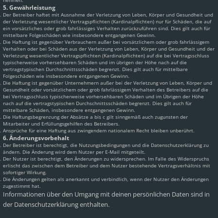
nehmen.
5. Gewährleistung
Der Betreiber haftet mit Ausnahme der Verletzung von Leben, Körper und Gesundheit und
der Verletzung wesentlicher Vertragspflichten (Kardinalpflichten) nur für Schäden, die auf
ein vorsätzliches oder grob fahrlässiges Verhalten zurückzuführen sind. Dies gilt auch für
mittelbare Folgeschäden wie insbesondere entgangenen Gewinn.
Die Haftung ist gegenüber Verbrauchern außer bei vorsätzlichem oder grob fahrlässigem
Verhalten oder bei Schäden aus der Verletzung von Leben, Körper und Gesundheit und der
Verletzung wesentlicher Vertragspflichten (Kardinalpflichten) auf die bei Vertragsschluss
typischerweise vorhersehbaren Schäden und im übrigen der Höhe nach auf die
vertragstypischen Durchschnittsschäden begrenzt. Dies gilt auch für mittelbare
Folgeschäden wie insbesondere entgangenen Gewinn.
Die Haftung ist gegenüber Unternehmern außer bei der Verletzung von Leben, Körper und
Gesundheit oder vorsätzlichem oder grob fahrlässigem Verhalten des Betreibers auf die
bei Vertragsschluss typischerweise vorhersehbaren Schäden und im Übrigen der Höhe
nach auf die vertragstypischen Durchschnittsschäden begrenzt. Dies gilt auch für
mittelbare Schäden, insbesondere entgangenen Gewinn.
Die Haftungsbegrenzung der Absätze a bis c gilt sinngemäß auch zugunsten der
Mitarbeiter und Erfüllungsgehilfen des Betreibers.
Ansprüche für eine Haftung aus zwingendem nationalem Recht bleiben unberührt.
6. Änderungsvorbehalt
Der Betreiber ist berechtigt, die Nutzungsbedingungen und die Datenschutzerklärung zu
ändern. Die Änderung wird dem Nutzer per E-Mail mitgeteilt.
Der Nutzer ist berechtigt, den Änderungen zu widersprechen. Im Falle des Widerspruchs
erlischt das zwischen dem Betreiber und dem Nutzer bestehende Vertragsverhältnis mit
sofortiger Wirkung.
Die Änderungen gelten als anerkannt und verbindlich, wenn der Nutzer den Änderungen
zugestimmt hat.
Informationen über den Umgang mit deinen persönlichen Daten sind in
der Datenschutzerklärung enthalten.