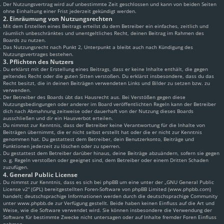
Der Nutzungsvertrag wird auf unbestimmte Zeit geschlossen und kann von beiden Seiten
ohne Einhaltung einer Frist jederzeit gekündigt werden.
2. Einräumung von Nutzungsrechten
Mit dem Erstellen eines Beitrags erteilst du dem Betreiber ein einfaches, zeitlich und
räumlich unbeschränktes und unentgeltliches Recht, deinen Beitrag im Rahmen des
Boards zu nutzen.
Das Nutzungsrecht nach Punkt 2, Unterpunkt a bleibt auch nach Kündigung des
Nutzungsvertrages bestehen.
3. Pflichten des Nutzers
Du erklärst mit der Erstellung eines Beitrags, dass er keine Inhalte enthält, die gegen
geltendes Recht oder die guten Sitten verstoßen. Du erklärst insbesondere, dass du das
Recht besitzt, die in deinen Beiträgen verwendeten Links und Bilder zu setzen bzw. zu
verwenden.
Der Betreiber des Boards übt das Hausrecht aus. Bei Verstößen gegen diese
Nutzungsbedingungen oder anderer im Board veröffentlichten Regeln kann der Betreiber
dich nach Abmahnung zeitweise oder dauerhaft von der Nutzung dieses Boards
ausschließen und dir ein Hausverbot erteilen.
Du nimmst zur Kenntnis, dass der Betreiber keine Verantwortung für die Inhalte von
Beiträgen übernimmt, die er nicht selbst erstellt hat oder die er nicht zur Kenntnis
genommen hat. Du gestattest dem Betreiber, dein Benutzerkonto, Beiträge und
Funktionen jederzeit zu löschen oder zu sperren.
Du gestattest dem Betreiber darüber hinaus, deine Beiträge abzuändern, sofern sie gegen
o. g. Regeln verstoßen oder geeignet sind, dem Betreiber oder einem Dritten Schaden
zuzufügen.
4. General Public License
Du nimmst zur Kenntnis, dass es sich bei phpBB um eine unter der „
GNU General Public
License v2
“ (GPL) bereitgestellten Foren-Software von phpBB Limited (www.phpbb.com)
handelt; deutschsprachige Informationen werden durch die deutschsprachige Community
unter www.phpbb.de zur Verfügung gestellt. Beide haben keinen Einfluss auf die Art und
Weise, wie die Software verwendet wird. Sie können insbesondere die Verwendung der
Software für bestimmte Zwecke nicht untersagen oder auf Inhalte fremder Foren Einfluss