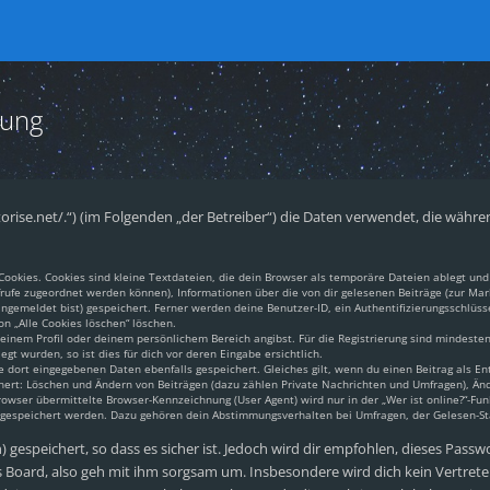
rung
pantorise.net/.“) (im Folgenden „der Betreiber“) die Daten verwendet, die w
okies. Cookies sind kleine Textdateien, die dein Browser als temporäre Dateien ablegt und 
aufrufe zugeordnet werden können), Informationen über die von dir gelesenen Beiträge (zur Mar
gemeldet bist) gespeichert. Ferner werden deine Benutzer-ID, ein Authentifizierungsschlüss
on „Alle Cookies löschen“ löschen.
 deinem Profil oder deinem persönlichem Bereich angibst. Für die Registrierung sind mindest
t wurden, so ist dies für dich vor deren Eingabe ersichtlich.
e dort eingegebenen Daten ebenfalls gespeichert. Gleiches gilt, wenn du einen Beitrag als En
chert: Löschen und Ändern von Beiträgen (dazu zählen Private Nachrichten und Umfragen), Änd
ser übermittelte Browser-Kennzeichnung (User Agent) wird nur in der „Wer ist online?“-Funk
n gespeichert werden. Dazu gehören dein Abstimmungsverhalten bei Umfragen, der Gelesen-Sta
gespeichert, so dass es sicher ist. Jedoch wird dir empfohlen, dieses Passw
 Board, also geh mit ihm sorgsam um. Insbesondere wird dich kein Vertreter