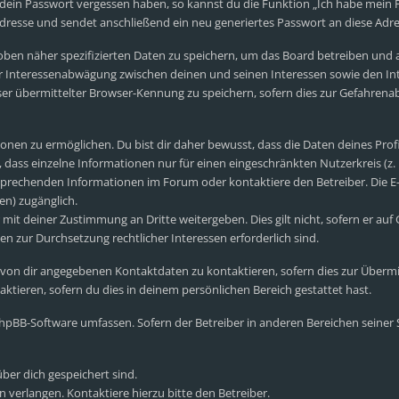
 dein Passwort vergessen haben, so kannst du die Funktion „Ich habe mein
esse und sendet anschließend ein neu generiertes Passwort an diese Adre
oben näher spezifizierten Daten zu speichern, um das Board betreiben und
er Interessenabwägung zwischen deinen und seinen Interessen sowie den Int
r übermittelter Browser-Kennung zu speichern, sofern dies zur Gefahrenab
nen zu ermöglichen. Du bist dir daher bewusst, dass die Daten deines Profils
 dass einzelne Informationen nur für einen eingeschränkten Nutzerkreis (z. B
prechenden Informationen im Forum oder kontaktiere den Betreiber. Die E-M
en) zugänglich.
mit deiner Zustimmung an Dritte weitergeben. Dies gilt nicht, sofern er auf
en zur Durchsetzung rechtlicher Interessen erforderlich sind.
 von dir angegebenen Kontaktdaten zu kontaktieren, sofern dies zur Übermi
ktieren, sofern du dies in deinem persönlichen Bereich gestattet hast.
e phpBB-Software umfassen. Sofern der Betreiber in anderen Bereichen seine
über dich gespeichert sind.
 verlangen. Kontaktiere hierzu bitte den Betreiber.