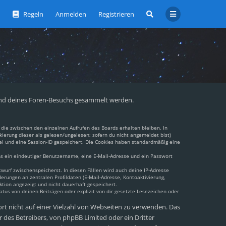
Regeln
Anmelden
Registrieren
ährend deines Foren-Besuchs gesammelt werden.
die zwischen den einzelnen Aufrufen des Boards erhalten bleiben. In
kierung dieser als gelesen/ungelesen; sofern du nicht angemeldet bist)
el und eine Session-ID gespeichert. Die Cookies haben standardmäßig eine
ens ein eindeutiger Benutzername, eine E-Mail-Adresse und ein Passwort
twurf zwischenspeicherst. In diesen Fällen wird auch deine IP-Adresse
erungen an zentralen Profildaten (E-Mail-Adresse, Kontoaktivierung,
tion angezeigt und nicht dauerhaft gespeichert.
tus von deinen Beiträgen oder explizit von dir gesetzte Lesezeichen oder
ort nicht auf einer Vielzahl von Webseiten zu verwenden. Das
 des Betreibers, von phpBB Limited oder ein Dritter