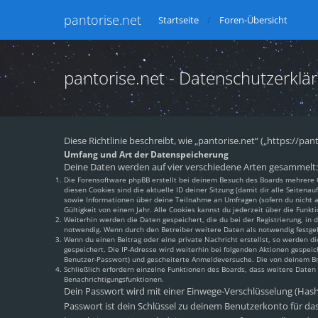
pantorise.net
Startseite
Foren-Übersicht
pantorise.net - Datenschutzerklä
Diese Richtlinie beschreibt, wie „pantorise.net“ („https://
Umfang und Art der Datenspeicherung
Deine Daten werden auf vier verschiedene Arten gesammelt:
Die Forensoftware phpBB erstellt bei deinem Besuch des Boards mehrere Co
diesen Cookies sind die aktuelle ID deiner Sitzung (damit dir alle Seiten
sowie Informationen über deine Teilnahme an Umfragen (sofern du nicht an
Gültigkeit von einem Jahr. Alle Cookies kannst du jederzeit über die Funkti
Weiterhin werden die Daten gespeichert, die du bei der Registrierung, in
notwendig. Wenn durch den Betreiber weitere Daten als notwendig festgeleg
Wenn du einen Beitrag oder eine private Nachricht erstellst, so werden di
gespeichert. Die IP-Adresse wird weiterhin bei folgenden Aktionen gespei
Benutzer-Passwort) und gescheiterte Anmeldeversuche. Die von deinem Brow
Schließlich erfordern einzelne Funktionen des Boards, dass weitere Date
Benachrichtigungsfunktionen.
Dein Passwort wird mit einer Einwege-Verschlüsselung (Hash) 
Passwort ist dein Schlüssel zu deinem Benutzerkonto für das