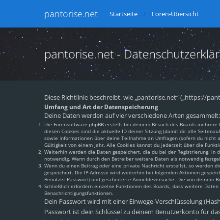
pantorise.net
Startseite
Foren-Übersicht
pantorise.net - Datenschutzerklä
Diese Richtlinie beschreibt, wie „pantorise.net“ („https://
Umfang und Art der Datenspeicherung
Deine Daten werden auf vier verschiedene Arten gesammelt:
Die Forensoftware phpBB erstellt bei deinem Besuch des Boards mehrere Co
diesen Cookies sind die aktuelle ID deiner Sitzung (damit dir alle Seiten
sowie Informationen über deine Teilnahme an Umfragen (sofern du nicht an
Gültigkeit von einem Jahr. Alle Cookies kannst du jederzeit über die Funkti
Weiterhin werden die Daten gespeichert, die du bei der Registrierung, in
notwendig. Wenn durch den Betreiber weitere Daten als notwendig festgeleg
Wenn du einen Beitrag oder eine private Nachricht erstellst, so werden di
gespeichert. Die IP-Adresse wird weiterhin bei folgenden Aktionen gespei
Benutzer-Passwort) und gescheiterte Anmeldeversuche. Die von deinem Brow
Schließlich erfordern einzelne Funktionen des Boards, dass weitere Date
Benachrichtigungsfunktionen.
Dein Passwort wird mit einer Einwege-Verschlüsselung (Hash) 
Passwort ist dein Schlüssel zu deinem Benutzerkonto für das