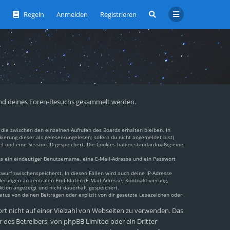
Regeln
Anmelden
Registrieren
ährend deines Foren-Besuchs gesammelt werden.
die zwischen den einzelnen Aufrufen des Boards erhalten bleiben. In
kierung dieser als gelesen/ungelesen; sofern du nicht angemeldet bist)
el und eine Session-ID gespeichert. Die Cookies haben standardmäßig eine
ens ein eindeutiger Benutzername, eine E-Mail-Adresse und ein Passwort
twurf zwischenspeicherst. In diesen Fällen wird auch deine IP-Adresse
erungen an zentralen Profildaten (E-Mail-Adresse, Kontoaktivierung,
tion angezeigt und nicht dauerhaft gespeichert.
tus von deinen Beiträgen oder explizit von dir gesetzte Lesezeichen oder
ort nicht auf einer Vielzahl von Webseiten zu verwenden. Das
 des Betreibers, von phpBB Limited oder ein Dritter