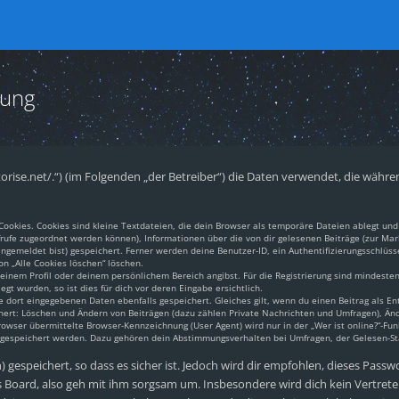
rung
pantorise.net/.“) (im Folgenden „der Betreiber“) die Daten verwendet, die w
okies. Cookies sind kleine Textdateien, die dein Browser als temporäre Dateien ablegt und 
aufrufe zugeordnet werden können), Informationen über die von dir gelesenen Beiträge (zur Mar
gemeldet bist) gespeichert. Ferner werden deine Benutzer-ID, ein Authentifizierungsschlüss
on „Alle Cookies löschen“ löschen.
 deinem Profil oder deinem persönlichem Bereich angibst. Für die Registrierung sind mindest
t wurden, so ist dies für dich vor deren Eingabe ersichtlich.
e dort eingegebenen Daten ebenfalls gespeichert. Gleiches gilt, wenn du einen Beitrag als En
chert: Löschen und Ändern von Beiträgen (dazu zählen Private Nachrichten und Umfragen), Änd
ser übermittelte Browser-Kennzeichnung (User Agent) wird nur in der „Wer ist online?“-Funk
n gespeichert werden. Dazu gehören dein Abstimmungsverhalten bei Umfragen, der Gelesen-Sta
gespeichert, so dass es sicher ist. Jedoch wird dir empfohlen, dieses Passw
 Board, also geh mit ihm sorgsam um. Insbesondere wird dich kein Vertreter