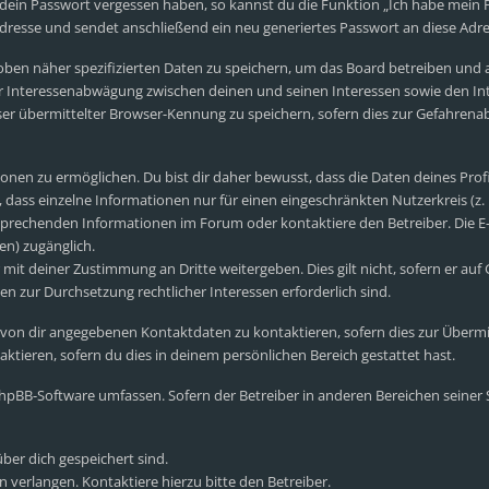
 dein Passwort vergessen haben, so kannst du die Funktion „Ich habe mein
esse und sendet anschließend ein neu generiertes Passwort an diese Adre
oben näher spezifizierten Daten zu speichern, um das Board betreiben und
er Interessenabwägung zwischen deinen und seinen Interessen sowie den Int
r übermittelter Browser-Kennung zu speichern, sofern dies zur Gefahrenab
nen zu ermöglichen. Du bist dir daher bewusst, dass die Daten deines Profils
 dass einzelne Informationen nur für einen eingeschränkten Nutzerkreis (z. B
prechenden Informationen im Forum oder kontaktiere den Betreiber. Die E-M
en) zugänglich.
mit deiner Zustimmung an Dritte weitergeben. Dies gilt nicht, sofern er auf
en zur Durchsetzung rechtlicher Interessen erforderlich sind.
 von dir angegebenen Kontaktdaten zu kontaktieren, sofern dies zur Übermi
ktieren, sofern du dies in deinem persönlichen Bereich gestattet hast.
e phpBB-Software umfassen. Sofern der Betreiber in anderen Bereichen seine
über dich gespeichert sind.
 verlangen. Kontaktiere hierzu bitte den Betreiber.