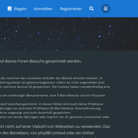
Regeln
Anmelden
Registrieren
ährend deines Foren-Besuchs gesammelt werden.
die zwischen den einzelnen Aufrufen des Boards erhalten bleiben. In
kierung dieser als gelesen/ungelesen; sofern du nicht angemeldet bist)
el und eine Session-ID gespeichert. Die Cookies haben standardmäßig eine
ens ein eindeutiger Benutzername, eine E-Mail-Adresse und ein Passwort
twurf zwischenspeicherst. In diesen Fällen wird auch deine IP-Adresse
erungen an zentralen Profildaten (E-Mail-Adresse, Kontoaktivierung,
tion angezeigt und nicht dauerhaft gespeichert.
tus von deinen Beiträgen oder explizit von dir gesetzte Lesezeichen oder
ort nicht auf einer Vielzahl von Webseiten zu verwenden. Das
 des Betreibers, von phpBB Limited oder ein Dritter