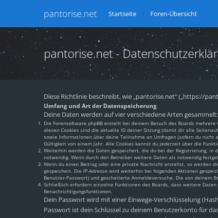
pantorise.net
Startseite
Foren-Übersicht
pantorise.net - Datenschutzerklä
Diese Richtlinie beschreibt, wie „pantorise.net“ („https://
Umfang und Art der Datenspeicherung
Deine Daten werden auf vier verschiedene Arten gesammelt:
Die Forensoftware phpBB erstellt bei deinem Besuch des Boards mehrere Co
diesen Cookies sind die aktuelle ID deiner Sitzung (damit dir alle Seiten
sowie Informationen über deine Teilnahme an Umfragen (sofern du nicht an
Gültigkeit von einem Jahr. Alle Cookies kannst du jederzeit über die Funkti
Weiterhin werden die Daten gespeichert, die du bei der Registrierung, in
notwendig. Wenn durch den Betreiber weitere Daten als notwendig festgeleg
Wenn du einen Beitrag oder eine private Nachricht erstellst, so werden di
gespeichert. Die IP-Adresse wird weiterhin bei folgenden Aktionen gespei
Benutzer-Passwort) und gescheiterte Anmeldeversuche. Die von deinem Brow
Schließlich erfordern einzelne Funktionen des Boards, dass weitere Date
Benachrichtigungsfunktionen.
Dein Passwort wird mit einer Einwege-Verschlüsselung (Hash) 
Passwort ist dein Schlüssel zu deinem Benutzerkonto für das