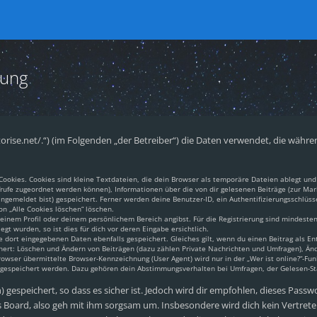
rung
pantorise.net/.“) (im Folgenden „der Betreiber“) die Daten verwendet, die w
okies. Cookies sind kleine Textdateien, die dein Browser als temporäre Dateien ablegt und 
aufrufe zugeordnet werden können), Informationen über die von dir gelesenen Beiträge (zur Mar
gemeldet bist) gespeichert. Ferner werden deine Benutzer-ID, ein Authentifizierungsschlüss
on „Alle Cookies löschen“ löschen.
 deinem Profil oder deinem persönlichem Bereich angibst. Für die Registrierung sind mindest
t wurden, so ist dies für dich vor deren Eingabe ersichtlich.
e dort eingegebenen Daten ebenfalls gespeichert. Gleiches gilt, wenn du einen Beitrag als En
chert: Löschen und Ändern von Beiträgen (dazu zählen Private Nachrichten und Umfragen), Änd
ser übermittelte Browser-Kennzeichnung (User Agent) wird nur in der „Wer ist online?“-Funk
n gespeichert werden. Dazu gehören dein Abstimmungsverhalten bei Umfragen, der Gelesen-Sta
gespeichert, so dass es sicher ist. Jedoch wird dir empfohlen, dieses Passw
 Board, also geh mit ihm sorgsam um. Insbesondere wird dich kein Vertreter