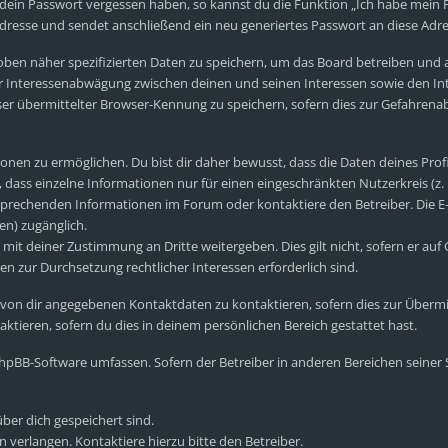
 dein Passwort vergessen haben, so kannst du die Funktion „Ich habe mein
esse und sendet anschließend ein neu generiertes Passwort an diese Adre
oben näher spezifizierten Daten zu speichern, um das Board betreiben und
er Interessenabwägung zwischen deinen und seinen Interessen sowie den Int
r übermittelter Browser-Kennung zu speichern, sofern dies zur Gefahrenab
nen zu ermöglichen. Du bist dir daher bewusst, dass die Daten deines Profils
 dass einzelne Informationen nur für einen eingeschränkten Nutzerkreis (z. B
prechenden Informationen im Forum oder kontaktiere den Betreiber. Die E-M
en) zugänglich.
mit deiner Zustimmung an Dritte weitergeben. Dies gilt nicht, sofern er auf
en zur Durchsetzung rechtlicher Interessen erforderlich sind.
 von dir angegebenen Kontaktdaten zu kontaktieren, sofern dies zur Übermi
ktieren, sofern du dies in deinem persönlichen Bereich gestattet hast.
e phpBB-Software umfassen. Sofern der Betreiber in anderen Bereichen seine
über dich gespeichert sind.
 verlangen. Kontaktiere hierzu bitte den Betreiber.