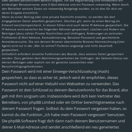
oder deinem persönlichem Bereich angibst. Für die Registrierung sind mindestens ein
eindeutiger Benutzername, eine E-Mail-Adresse und ein Passwort notwendig. Wenn durch
den Betreiber weitere Daten als notwendig festgelegt wurden, so ist dies für dich vor
deren Eingabe ersichtlich.
Wenn du einen Beitrag oder eine private Nachricht erstellst, so werden die dort
eingegebenen Daten ebenfalls gespeichert. Gleiches gilt, wenn du einen Beitrag als
Entwurf zwischenspeicherst. In diesen Fällen wird auch deine IP-Adresse gespeichert. Die
IP-Adresse wird weiterhin bei folgenden Aktionen gespeichert: Löschen und Ändern von
Beiträgen (dazu zählen Private Nachrichten und Umfragen), Änderungen an zentralen
Profildaten (E-Mail-Adresse, Kontoaktivierung, Benutzer-Passwort) und gescheiterte
Anmeldeversuche. Die von deinem Browser übermittelte Browser-Kennzeichnung (User
Agent) wird nur in der „Wer ist online?“-Funktion angezeigt und nicht dauerhaft
gespeichert.
Schließlich erfordern einzelne Funktionen des Boards, dass weitere Daten gespeichert
werden. Dazu gehören dein Abstimmungsverhalten bei Umfragen, der Gelesen-Status von
deinen Beiträgen oder explizit von dir gesetzte Lesezeichen oder
Benachrichtigungsfunktionen.
Dein Passwort wird mit einer Einwege-Verschlüsselung (Hash)
gespeichert, so dass es sicher ist. Jedoch wird dir empfohlen, dieses
Passwort nicht auf einer Vielzahl von Webseiten zu verwenden. Das
Passwort ist dein Schlüssel zu deinem Benutzerkonto für das Board, also
geh mit ihm sorgsam um. Insbesondere wird dich kein Vertreter des
Betreibers, von phpBB Limited oder ein Dritter berechtigterweise nach
deinem Passwort fragen. Solltest du dein Passwort vergessen haben, so
kannst du die Funktion „Ich habe mein Passwort vergessen“ benutzen.
Die phpBB-Software fragt dich dann nach deinem Benutzernamen und
deiner E-Mail-Adresse und sendet anschließend ein neu generiertes