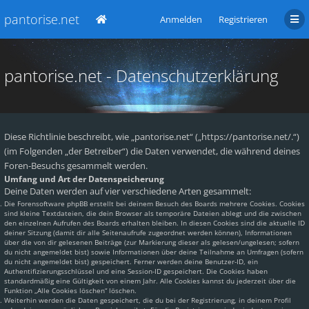
pantorise.net
Anmelden
Registrieren
pantorise.net - Datenschutzerklärung
Diese Richtlinie beschreibt, wie „pantorise.net“ („https://pantorise.net/.“)
(im Folgenden „der Betreiber“) die Daten verwendet, die während deines
Foren-Besuchs gesammelt werden.
Umfang und Art der Datenspeicherung
Deine Daten werden auf vier verschiedene Arten gesammelt:
Die Forensoftware phpBB erstellt bei deinem Besuch des Boards mehrere Cookies. Cookies
sind kleine Textdateien, die dein Browser als temporäre Dateien ablegt und die zwischen
den einzelnen Aufrufen des Boards erhalten bleiben. In diesen Cookies sind die aktuelle ID
deiner Sitzung (damit dir alle Seitenaufrufe zugeordnet werden können), Informationen
über die von dir gelesenen Beiträge (zur Markierung dieser als gelesen/ungelesen; sofern
du nicht angemeldet bist) sowie Informationen über deine Teilnahme an Umfragen (sofern
du nicht angemeldet bist) gespeichert. Ferner werden deine Benutzer-ID, ein
Authentifizierungsschlüssel und eine Session-ID gespeichert. Die Cookies haben
standardmäßig eine Gültigkeit von einem Jahr. Alle Cookies kannst du jederzeit über die
Funktion „Alle Cookies löschen“ löschen.
Weiterhin werden die Daten gespeichert, die du bei der Registrierung, in deinem Profil