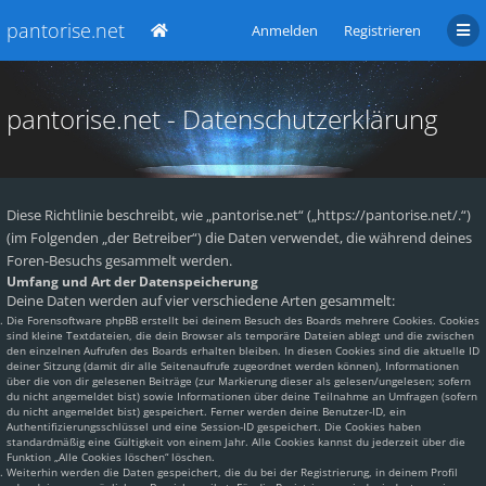
pantorise.net
Anmelden
Registrieren
pantorise.net - Datenschutzerklärung
Diese Richtlinie beschreibt, wie „pantorise.net“ („https://pantorise.net/.“)
(im Folgenden „der Betreiber“) die Daten verwendet, die während deines
Foren-Besuchs gesammelt werden.
Umfang und Art der Datenspeicherung
Deine Daten werden auf vier verschiedene Arten gesammelt:
Die Forensoftware phpBB erstellt bei deinem Besuch des Boards mehrere Cookies. Cookies
sind kleine Textdateien, die dein Browser als temporäre Dateien ablegt und die zwischen
den einzelnen Aufrufen des Boards erhalten bleiben. In diesen Cookies sind die aktuelle ID
deiner Sitzung (damit dir alle Seitenaufrufe zugeordnet werden können), Informationen
über die von dir gelesenen Beiträge (zur Markierung dieser als gelesen/ungelesen; sofern
du nicht angemeldet bist) sowie Informationen über deine Teilnahme an Umfragen (sofern
du nicht angemeldet bist) gespeichert. Ferner werden deine Benutzer-ID, ein
Authentifizierungsschlüssel und eine Session-ID gespeichert. Die Cookies haben
standardmäßig eine Gültigkeit von einem Jahr. Alle Cookies kannst du jederzeit über die
Funktion „Alle Cookies löschen“ löschen.
Weiterhin werden die Daten gespeichert, die du bei der Registrierung, in deinem Profil