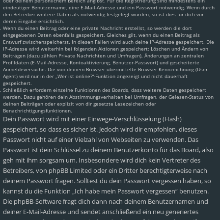
oder deinem persönlichem Bereich angibst. Für die Registrierung sind mindestens ein
eindeutiger Benutzername, eine E-Mail-Adresse und ein Passwort notwendig. Wenn durch
den Betreiber weitere Daten als notwendig festgelegt wurden, so ist dies für dich vor
deren Eingabe ersichtlich.
Wenn du einen Beitrag oder eine private Nachricht erstellst, so werden die dort
eingegebenen Daten ebenfalls gespeichert. Gleiches gilt, wenn du einen Beitrag als
Entwurf zwischenspeicherst. In diesen Fällen wird auch deine IP-Adresse gespeichert. Die
IP-Adresse wird weiterhin bei folgenden Aktionen gespeichert: Löschen und Ändern von
Beiträgen (dazu zählen Private Nachrichten und Umfragen), Änderungen an zentralen
Profildaten (E-Mail-Adresse, Kontoaktivierung, Benutzer-Passwort) und gescheiterte
Anmeldeversuche. Die von deinem Browser übermittelte Browser-Kennzeichnung (User
Agent) wird nur in der „Wer ist online?“-Funktion angezeigt und nicht dauerhaft
gespeichert.
Schließlich erfordern einzelne Funktionen des Boards, dass weitere Daten gespeichert
werden. Dazu gehören dein Abstimmungsverhalten bei Umfragen, der Gelesen-Status von
deinen Beiträgen oder explizit von dir gesetzte Lesezeichen oder
Benachrichtigungsfunktionen.
Dein Passwort wird mit einer Einwege-Verschlüsselung (Hash)
gespeichert, so dass es sicher ist. Jedoch wird dir empfohlen, dieses
Passwort nicht auf einer Vielzahl von Webseiten zu verwenden. Das
Passwort ist dein Schlüssel zu deinem Benutzerkonto für das Board, also
geh mit ihm sorgsam um. Insbesondere wird dich kein Vertreter des
Betreibers, von phpBB Limited oder ein Dritter berechtigterweise nach
deinem Passwort fragen. Solltest du dein Passwort vergessen haben, so
kannst du die Funktion „Ich habe mein Passwort vergessen“ benutzen.
Die phpBB-Software fragt dich dann nach deinem Benutzernamen und
deiner E-Mail-Adresse und sendet anschließend ein neu generiertes