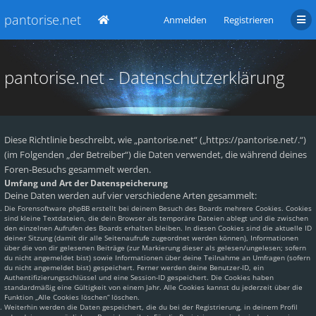
pantorise.net
Anmelden
Registrieren
pantorise.net - Datenschutzerklärung
Diese Richtlinie beschreibt, wie „pantorise.net“ („https://pantorise.net/.“)
(im Folgenden „der Betreiber“) die Daten verwendet, die während deines
Foren-Besuchs gesammelt werden.
Umfang und Art der Datenspeicherung
Deine Daten werden auf vier verschiedene Arten gesammelt:
Die Forensoftware phpBB erstellt bei deinem Besuch des Boards mehrere Cookies. Cookies
sind kleine Textdateien, die dein Browser als temporäre Dateien ablegt und die zwischen
den einzelnen Aufrufen des Boards erhalten bleiben. In diesen Cookies sind die aktuelle ID
deiner Sitzung (damit dir alle Seitenaufrufe zugeordnet werden können), Informationen
über die von dir gelesenen Beiträge (zur Markierung dieser als gelesen/ungelesen; sofern
du nicht angemeldet bist) sowie Informationen über deine Teilnahme an Umfragen (sofern
du nicht angemeldet bist) gespeichert. Ferner werden deine Benutzer-ID, ein
Authentifizierungsschlüssel und eine Session-ID gespeichert. Die Cookies haben
standardmäßig eine Gültigkeit von einem Jahr. Alle Cookies kannst du jederzeit über die
Funktion „Alle Cookies löschen“ löschen.
Weiterhin werden die Daten gespeichert, die du bei der Registrierung, in deinem Profil