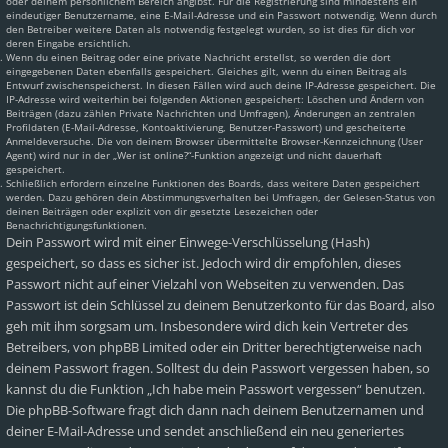
oder deinem persönlichem Bereich angibst. Für die Registrierung sind mindestens ein
eindeutiger Benutzername, eine E-Mail-Adresse und ein Passwort notwendig. Wenn durch
den Betreiber weitere Daten als notwendig festgelegt wurden, so ist dies für dich vor
deren Eingabe ersichtlich.
Wenn du einen Beitrag oder eine private Nachricht erstellst, so werden die dort
eingegebenen Daten ebenfalls gespeichert. Gleiches gilt, wenn du einen Beitrag als
Entwurf zwischenspeicherst. In diesen Fällen wird auch deine IP-Adresse gespeichert. Die
IP-Adresse wird weiterhin bei folgenden Aktionen gespeichert: Löschen und Ändern von
Beiträgen (dazu zählen Private Nachrichten und Umfragen), Änderungen an zentralen
Profildaten (E-Mail-Adresse, Kontoaktivierung, Benutzer-Passwort) und gescheiterte
Anmeldeversuche. Die von deinem Browser übermittelte Browser-Kennzeichnung (User
Agent) wird nur in der „Wer ist online?“-Funktion angezeigt und nicht dauerhaft
gespeichert.
Schließlich erfordern einzelne Funktionen des Boards, dass weitere Daten gespeichert
werden. Dazu gehören dein Abstimmungsverhalten bei Umfragen, der Gelesen-Status von
deinen Beiträgen oder explizit von dir gesetzte Lesezeichen oder
Benachrichtigungsfunktionen.
Dein Passwort wird mit einer Einwege-Verschlüsselung (Hash)
gespeichert, so dass es sicher ist. Jedoch wird dir empfohlen, dieses
Passwort nicht auf einer Vielzahl von Webseiten zu verwenden. Das
Passwort ist dein Schlüssel zu deinem Benutzerkonto für das Board, also
geh mit ihm sorgsam um. Insbesondere wird dich kein Vertreter des
Betreibers, von phpBB Limited oder ein Dritter berechtigterweise nach
deinem Passwort fragen. Solltest du dein Passwort vergessen haben, so
kannst du die Funktion „Ich habe mein Passwort vergessen“ benutzen.
Die phpBB-Software fragt dich dann nach deinem Benutzernamen und
deiner E-Mail-Adresse und sendet anschließend ein neu generiertes