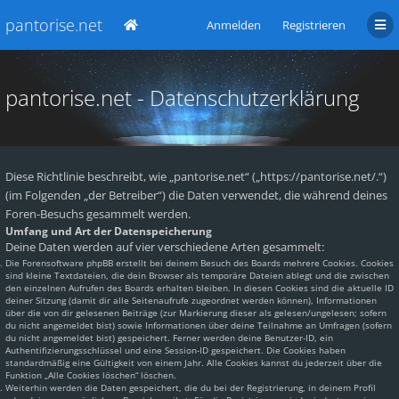
pantorise.net
Anmelden
Registrieren
pantorise.net - Datenschutzerklärung
Diese Richtlinie beschreibt, wie „pantorise.net“ („https://pantorise.net/.“)
(im Folgenden „der Betreiber“) die Daten verwendet, die während deines
Foren-Besuchs gesammelt werden.
Umfang und Art der Datenspeicherung
Deine Daten werden auf vier verschiedene Arten gesammelt:
Die Forensoftware phpBB erstellt bei deinem Besuch des Boards mehrere Cookies. Cookies
sind kleine Textdateien, die dein Browser als temporäre Dateien ablegt und die zwischen
den einzelnen Aufrufen des Boards erhalten bleiben. In diesen Cookies sind die aktuelle ID
deiner Sitzung (damit dir alle Seitenaufrufe zugeordnet werden können), Informationen
über die von dir gelesenen Beiträge (zur Markierung dieser als gelesen/ungelesen; sofern
du nicht angemeldet bist) sowie Informationen über deine Teilnahme an Umfragen (sofern
du nicht angemeldet bist) gespeichert. Ferner werden deine Benutzer-ID, ein
Authentifizierungsschlüssel und eine Session-ID gespeichert. Die Cookies haben
standardmäßig eine Gültigkeit von einem Jahr. Alle Cookies kannst du jederzeit über die
Funktion „Alle Cookies löschen“ löschen.
Weiterhin werden die Daten gespeichert, die du bei der Registrierung, in deinem Profil