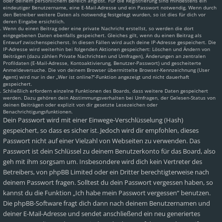
oder deinem persönlichem Bereich angibst. Für die Registrierung sind mindestens ein
eindeutiger Benutzername, eine E-Mail-Adresse und ein Passwort notwendig. Wenn durch
den Betreiber weitere Daten als notwendig festgelegt wurden, so ist dies für dich vor
deren Eingabe ersichtlich.
Wenn du einen Beitrag oder eine private Nachricht erstellst, so werden die dort
eingegebenen Daten ebenfalls gespeichert. Gleiches gilt, wenn du einen Beitrag als
Entwurf zwischenspeicherst. In diesen Fällen wird auch deine IP-Adresse gespeichert. Die
IP-Adresse wird weiterhin bei folgenden Aktionen gespeichert: Löschen und Ändern von
Beiträgen (dazu zählen Private Nachrichten und Umfragen), Änderungen an zentralen
Profildaten (E-Mail-Adresse, Kontoaktivierung, Benutzer-Passwort) und gescheiterte
Anmeldeversuche. Die von deinem Browser übermittelte Browser-Kennzeichnung (User
Agent) wird nur in der „Wer ist online?“-Funktion angezeigt und nicht dauerhaft
gespeichert.
Schließlich erfordern einzelne Funktionen des Boards, dass weitere Daten gespeichert
werden. Dazu gehören dein Abstimmungsverhalten bei Umfragen, der Gelesen-Status von
deinen Beiträgen oder explizit von dir gesetzte Lesezeichen oder
Benachrichtigungsfunktionen.
Dein Passwort wird mit einer Einwege-Verschlüsselung (Hash)
gespeichert, so dass es sicher ist. Jedoch wird dir empfohlen, dieses
Passwort nicht auf einer Vielzahl von Webseiten zu verwenden. Das
Passwort ist dein Schlüssel zu deinem Benutzerkonto für das Board, also
geh mit ihm sorgsam um. Insbesondere wird dich kein Vertreter des
Betreibers, von phpBB Limited oder ein Dritter berechtigterweise nach
deinem Passwort fragen. Solltest du dein Passwort vergessen haben, so
kannst du die Funktion „Ich habe mein Passwort vergessen“ benutzen.
Die phpBB-Software fragt dich dann nach deinem Benutzernamen und
deiner E-Mail-Adresse und sendet anschließend ein neu generiertes