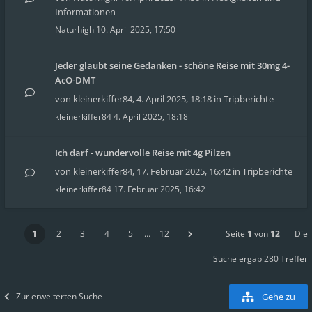
Informationen
Naturhigh
10. April 2025, 17:50
Jeder glaubt seine Gedanken - schöne Reise mit 30mg 4-
AcO-DMT
von
kleinerkiffer84
,
4. April 2025, 18:18
in
Tripberichte
kleinerkiffer84
4. April 2025, 18:18
Ich darf - wundervolle Reise mit 4g Pilzen
von
kleinerkiffer84
,
17. Februar 2025, 16:42
in
Tripberichte
kleinerkiffer84
17. Februar 2025, 16:42
1
2
3
4
5
…
12
Seite
1
von
12
Die
Suche ergab 280 Treffer
Zur erweiterten Suche
Gehe zu