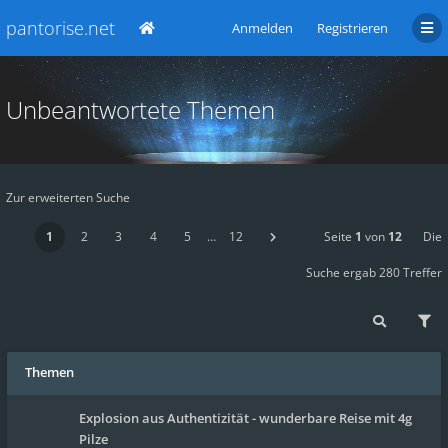
pantorise.net
Anmelden
Registrieren
Unbeantwortete Themen
Zur erweiterten Suche
1
2
3
4
5
…
12
Seite
1
von
12
Die
Suche ergab 280 Treffer
Themen
Explosion aus Authentizität - wunderbare Reise mit 4g
Pilze