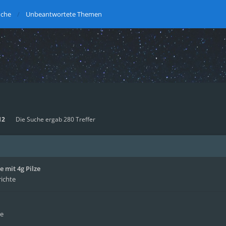
uche
Unbeantwortete Themen
12
Die Suche ergab 280 Treffer
 mit 4g Pilze
richte
te