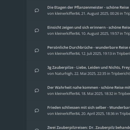
Die Etagen der Pflanzenmeister - schöne Reis
von
kleinerkiffer84
,
21. August 2025, 00:26
in
Tri
Einsicht zeigen und sich erinnern - schöne Re
von
kleinerkiffer84
,
10. August 2025, 19:57
in
Tri
Persönliche Durchbrüche - wunderbare Reise m
von
kleinerkiffer84
,
12. Juli 2025, 19:13
in
Tripber
3g Zauberpilze - Liebe, Leiden und Nichts, Fre
von
Naturhigh
,
22. Mai 2025, 22:35
in
Tripberich
Der Wahrheit nahe kommen - schöne Reise mit
von
kleinerkiffer84
,
18. Mai 2025, 18:32
in
Tripbe
Frieden schliessen mit sich selber - Wunderbar
von
kleinerkiffer84
,
20. April 2025, 18:36
in
Tripbe
Zwei Zauberpilzreisen: Dr. Zauberpilz behand