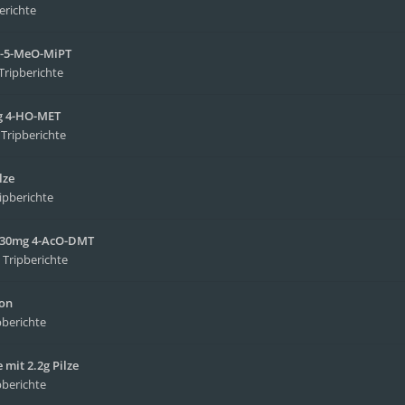
erichte
NB-5-MeO-MiPT
Tripberichte
mg 4-HO-MET
n
Tripberichte
lze
ipberichte
it 30mg 4-AcO-DMT
n
Tripberichte
ion
pberichte
mit 2.2g Pilze
pberichte