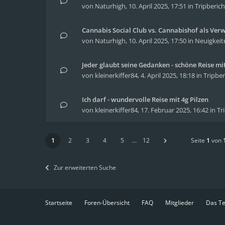
von
Naturhigh
,
10. April 2025, 17:51
in
Tripberich
Cannabis Social Club vs. Cannabishof als Ver
von
Naturhigh
,
10. April 2025, 17:50
in
Neuigkeit
Jeder glaubt seine Gedanken - schöne Reise m
von
kleinerkiffer84
,
4. April 2025, 18:18
in
Tripber
Ich darf - wundervolle Reise mit 4g Pilzen
von
kleinerkiffer84
,
17. Februar 2025, 16:42
in
Tr
1
2
3
4
5
…
12
Seite
1
von
Zur erweiterten Suche
Startseite
Foren-Übersicht
FAQ
Mitglieder
Das T