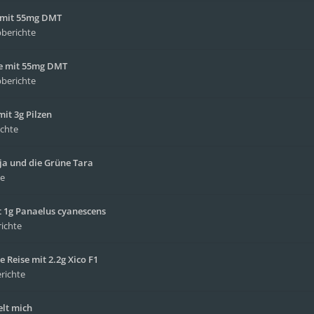
e mit 55mg DMT
pberichte
ise mit 55mg DMT
pberichte
it 3g Pilzen
ichte
yja und die Grüne Tara
te
 1g Panaelus cyanescens
richte
e Reise mit 2.2g Xico F1
richte
elt mich