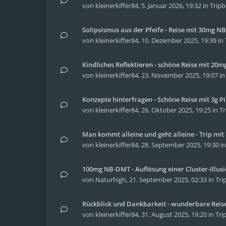
von
kleinerkiffer84
,
5. Januar 2026, 19:32
in
Tripb
Solipsismus aus der Pfeife - Reise mit 30mg 
von
kleinerkiffer84
,
10. Dezember 2025, 19:39
in
Kindliches Reflektieren - schöne Reise mit 20
von
kleinerkiffer84
,
23. November 2025, 19:07
i
Konzepte hinterfragen - Schöne Reise mit 3g Pi
von
kleinerkiffer84
,
26. Oktober 2025, 19:25
in
Tr
Man kommt alleine und geht alleine - Trip m
von
kleinerkiffer84
,
28. September 2025, 19:30
i
100mg NB-DMT - Auflösung einer Cluster-Illus
von
Naturhigh
,
21. September 2025, 02:33
in
Tri
Rückblick und Dankbarkeit - wunderbare Reise 
von
kleinerkiffer84
,
31. August 2025, 19:20
in
Tri