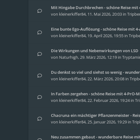
Mit Hingabe Durchbrechen - schöne Reise mit 4
von
kleinerkiffer84
,
11. Mai 2026, 20:03
in
Tripbe
Eine bunte Ego-Auflösung - schöne Reise mit 
von
kleinerkiffer84
,
19. April 2026, 19:55
in
Tripbe
Die Wirkungen und Nebenwirkungen von LSD
von
Naturhigh
,
29. März 2026, 12:19
in
Tryptami
Du denkst so viel und siehst so wenig - wunder
von
kleinerkiffer84
,
22. März 2026, 20:08
in
Tripb
In Farben zergehen - schöne Reise mit 4-PrO-
von
kleinerkiffer84
,
22. Februar 2026, 19:24
in
Tr
Chacruna ein mächtiger Pflanzenmeister - Re
von
kleinerkiffer84
,
25. Januar 2026, 19:29
in
Trip
Neu zusammen gebaut - wunderbare Reise mit 