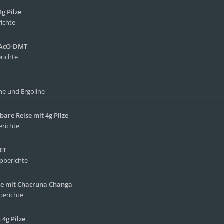
g Pilze
richte
4-AcO-DMT
richte
ne und Ergoline
bare Reise mit 4g Pilze
erichte
MET
ipberichte
ise mit Chacruna Changa
berichte
4g Pilze