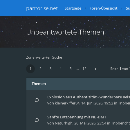
pantorise.net
Startseite
Foren-Übersicht
S
Unbeantwortete Themen
Zur erweiterten Suche
1
2
3
4
5
…
12
Seite
1
von
Themen
Explosion aus Authentizität - wunderbare Reise
von
kleinerkiffer84
,
14. Juni 2026, 19:52
in
Tripbe
Sanfte Entspannung mit NB-DMT
von
Naturhigh
,
20. Mai 2026, 23:54
in
Tripberich