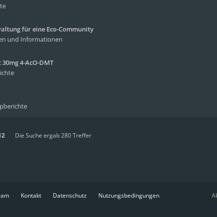
te
waltung für eine Eco-Community
en und Informationen
it 30mg 4-AcO-DMT
ichte
ipberichte
12
Die Suche ergab 280 Treffer
eam
Kontakt
Datenschutz
Nutzungsbedingungen
Ak