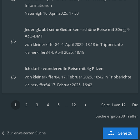
Informationen
Naturhigh
10. April 2025, 17:50
Jeder glaubt seine Gedanken - schöne Reise mit 30mg 4-
AcO-DMT
von
kleinerkiffer84
,
4. April 2025, 18:18
in
Tripberichte
kleinerkiffer84
4. April 2025, 18:18
Ich darf - wundervolle Reise mit 4g Pilzen
von
kleinerkiffer84
,
17. Februar 2025, 16:42
in
Tripberichte
kleinerkiffer84
17. Februar 2025, 16:42
1
2
3
4
5
…
12
Seite
1
von
12
Die
Suche ergab 280 Treffer
Zur erweiterten Suche
Gehe zu