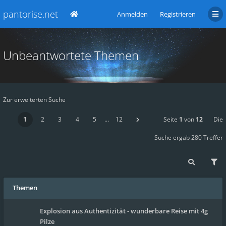
pantorise.net
Anmelden
Registrieren
Unbeantwortete Themen
Zur erweiterten Suche
1
2
3
4
5
…
12
Seite
1
von
12
Die
Suche ergab 280 Treffer
Themen
Explosion aus Authentizität - wunderbare Reise mit 4g
Pilze