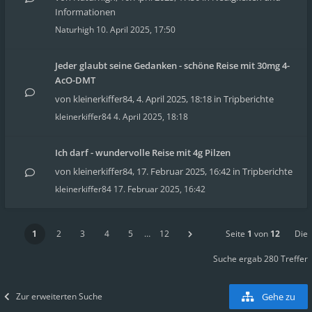
Informationen
Naturhigh
10. April 2025, 17:50
Jeder glaubt seine Gedanken - schöne Reise mit 30mg 4-
AcO-DMT
von
kleinerkiffer84
,
4. April 2025, 18:18
in
Tripberichte
kleinerkiffer84
4. April 2025, 18:18
Ich darf - wundervolle Reise mit 4g Pilzen
von
kleinerkiffer84
,
17. Februar 2025, 16:42
in
Tripberichte
kleinerkiffer84
17. Februar 2025, 16:42
1
2
3
4
5
…
12
Seite
1
von
12
Die
Suche ergab 280 Treffer
Zur erweiterten Suche
Gehe zu