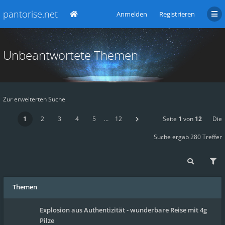
pantorise.net
Anmelden
Registrieren
Unbeantwortete Themen
Zur erweiterten Suche
1
2
3
4
5
…
12
Seite
1
von
12
Die
Suche ergab 280 Treffer
Themen
Explosion aus Authentizität - wunderbare Reise mit 4g
Pilze