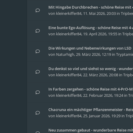
Mit Hingabe Durchbrechen - schöne Reise mit 4
von
kleinerkiffer84
,
11. Mai 2026, 20:03
in
Tripbe
Eine bunte Ego-Auflösung - schöne Reise mit 
von
kleinerkiffer84
,
19. April 2026, 19:55
in
Tripbe
Die Wirkungen und Nebenwirkungen von LSD
von
Naturhigh
,
29. März 2026, 12:19
in
Tryptami
Du denkst so viel und siehst so wenig - wunder
von
kleinerkiffer84
,
22. März 2026, 20:08
in
Tripb
In Farben zergehen - schöne Reise mit 4-PrO-
von
kleinerkiffer84
,
22. Februar 2026, 19:24
in
Tr
Chacruna ein mächtiger Pflanzenmeister - Re
von
kleinerkiffer84
,
25. Januar 2026, 19:29
in
Trip
Neu zusammen gebaut - wunderbare Reise mit 