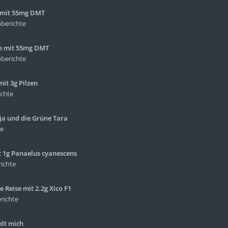
e mit 55mg DMT
pberichte
ise mit 55mg DMT
pberichte
it 3g Pilzen
ichte
yja und die Grüne Tara
te
 1g Panaelus cyanescens
richte
e Reise mit 2.2g Xico F1
richte
elt mich