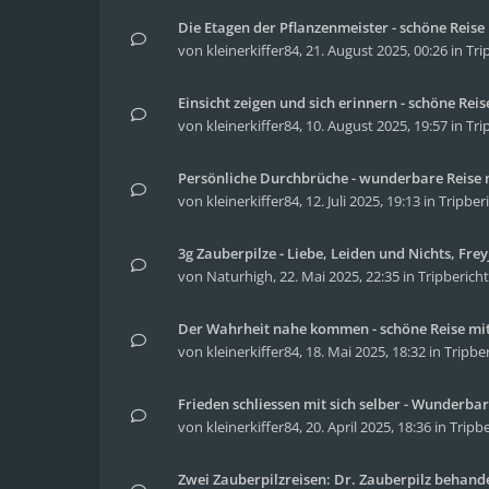
Die Etagen der Pflanzenmeister - schöne Reis
von
kleinerkiffer84
,
21. August 2025, 00:26
in
Tri
Einsicht zeigen und sich erinnern - schöne Re
von
kleinerkiffer84
,
10. August 2025, 19:57
in
Tri
Persönliche Durchbrüche - wunderbare Reise m
von
kleinerkiffer84
,
12. Juli 2025, 19:13
in
Tripber
3g Zauberpilze - Liebe, Leiden und Nichts, Fre
von
Naturhigh
,
22. Mai 2025, 22:35
in
Tripberich
Der Wahrheit nahe kommen - schöne Reise mit
von
kleinerkiffer84
,
18. Mai 2025, 18:32
in
Tripbe
Frieden schliessen mit sich selber - Wunderbar
von
kleinerkiffer84
,
20. April 2025, 18:36
in
Tripbe
Zwei Zauberpilzreisen: Dr. Zauberpilz behand