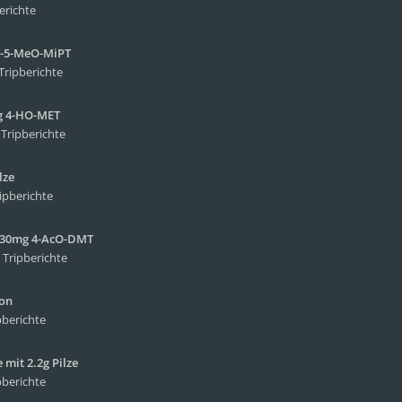
erichte
NB-5-MeO-MiPT
Tripberichte
mg 4-HO-MET
n
Tripberichte
lze
ipberichte
it 30mg 4-AcO-DMT
n
Tripberichte
ion
pberichte
mit 2.2g Pilze
pberichte