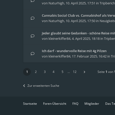
von
Naturhigh
,
10. April 2025, 17:51
in
Tripberich
Cannabis Social Club vs. Cannabishof als Ver
von
Naturhigh
,
10. April 2025, 17:50
in
Neuigkeit
Jeder glaubt seine Gedanken - schöne Reise m
von
kleinerkiffer84
,
4. April 2025, 18:18
in
Tripber
Ich darf - wundervolle Reise mit 4g Pilzen
von
kleinerkiffer84
,
17. Februar 2025, 16:42
in
Tr
1
2
3
4
5
…
12
Seite
1
von
Zur erweiterten Suche
Startseite
Foren-Übersicht
FAQ
Mitglieder
Das T