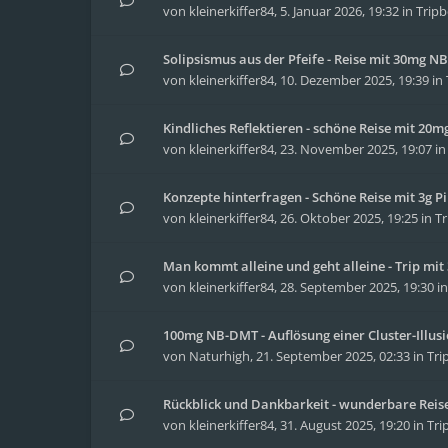
von
kleinerkiffer84
,
5. Januar 2026, 19:32
in
Tripb
Solipsismus aus der Pfeife - Reise mit 30mg 
von
kleinerkiffer84
,
10. Dezember 2025, 19:39
in
Kindliches Reflektieren - schöne Reise mit 20
von
kleinerkiffer84
,
23. November 2025, 19:07
i
Konzepte hinterfragen - Schöne Reise mit 3g Pi
von
kleinerkiffer84
,
26. Oktober 2025, 19:25
in
Tr
Man kommt alleine und geht alleine - Trip m
von
kleinerkiffer84
,
28. September 2025, 19:30
i
100mg NB-DMT - Auflösung einer Cluster-Illus
von
Naturhigh
,
21. September 2025, 02:33
in
Tri
Rückblick und Dankbarkeit - wunderbare Reise 
von
kleinerkiffer84
,
31. August 2025, 19:20
in
Tri