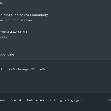
te
waltung für eine Eco-Community
en und Informationen
it 30mg 4-AcO-DMT
ichte
ipberichte
12
Die Suche ergab 280 Treffer
eam
Kontakt
Datenschutz
Nutzungsbedingungen
Ak