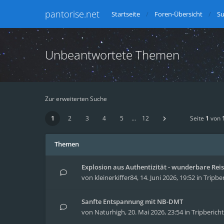
pantorise.net
Startseite
Foren-Übersicht
S
Unbeantwortete Themen
Zur erweiterten Suche
1
2
3
4
5
…
12
Seite
1
von
Themen
Explosion aus Authentizität - wunderbare Reise
von
kleinerkiffer84
,
14. Juni 2026, 19:52
in
Tripbe
Sanfte Entspannung mit NB-DMT
von
Naturhigh
,
20. Mai 2026, 23:54
in
Tripberich