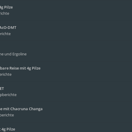
g Pilze
richte
4-AcO-DMT
richte
ne und Ergoline
bare Reise mit 4g Pilze
erichte
MET
ipberichte
ise mit Chacruna Changa
berichte
4g Pilze