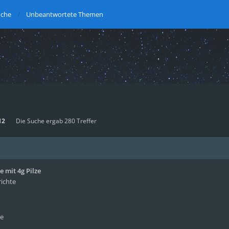
uche
Unbeantwortete Themen
12
Die Suche ergab 280 Treffer
 mit 4g Pilze
richte
te