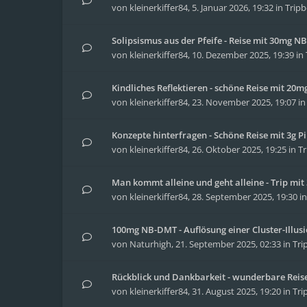
von
kleinerkiffer84
,
5. Januar 2026, 19:32
in
Tripb
Solipsismus aus der Pfeife - Reise mit 30mg 
von
kleinerkiffer84
,
10. Dezember 2025, 19:39
in
Kindliches Reflektieren - schöne Reise mit 20
von
kleinerkiffer84
,
23. November 2025, 19:07
i
Konzepte hinterfragen - Schöne Reise mit 3g Pi
von
kleinerkiffer84
,
26. Oktober 2025, 19:25
in
Tr
Man kommt alleine und geht alleine - Trip m
von
kleinerkiffer84
,
28. September 2025, 19:30
i
100mg NB-DMT - Auflösung einer Cluster-Illus
von
Naturhigh
,
21. September 2025, 02:33
in
Tri
Rückblick und Dankbarkeit - wunderbare Reise 
von
kleinerkiffer84
,
31. August 2025, 19:20
in
Tri