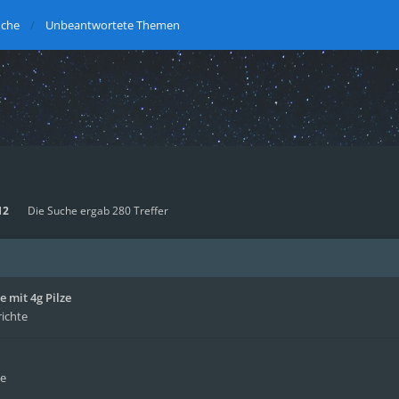
uche
Unbeantwortete Themen
12
Die Suche ergab 280 Treffer
 mit 4g Pilze
richte
te