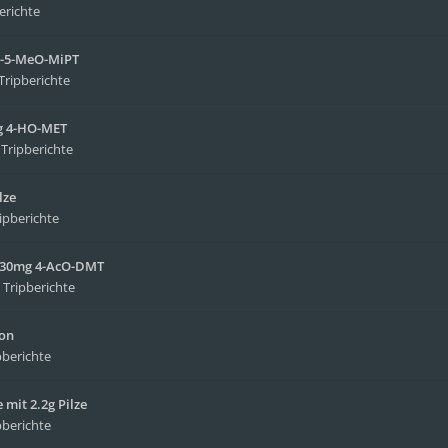
erichte
NB-5-MeO-MiPT
Tripberichte
mg 4-HO-MET
n
Tripberichte
lze
ipberichte
it 30mg 4-AcO-DMT
n
Tripberichte
ion
pberichte
mit 2.2g Pilze
pberichte