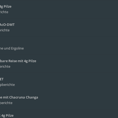
g Pilze
richte
4-AcO-DMT
richte
ne und Ergoline
bare Reise mit 4g Pilze
erichte
MET
ipberichte
ise mit Chacruna Changa
berichte
4g Pilze