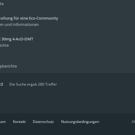
te
waltung für eine Eco-Community
en und Informationen
it 30mg 4-AcO-DMT
ichte
ipberichte
12
Die Suche ergab 280 Treffer
eam
Kontakt
Datenschutz
Nutzungsbedingungen
Ak