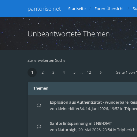
pantorise.net
Startseite
Foren-Übersicht
S
Unbeantwortete Themen
Zur erweiterten Suche
1
2
3
4
5
…
12
Seite
1
von
Themen
Explosion aus Authentizität - wunderbare Reise
von
kleinerkiffer84
,
14. Juni 2026, 19:52
in
Tripbe
Sanfte Entspannung mit NB-DMT
von
Naturhigh
,
20. Mai 2026, 23:54
in
Tripberich