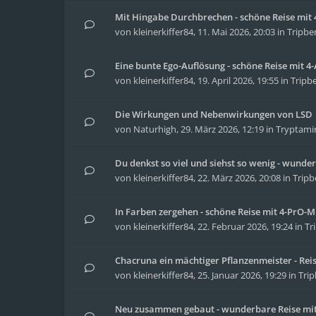
Mit Hingabe Durchbrechen - schöne Reise mit 4
von
kleinerkiffer84
,
11. Mai 2026, 20:03
in
Tripbe
Eine bunte Ego-Auflösung - schöne Reise mit 
von
kleinerkiffer84
,
19. April 2026, 19:55
in
Tripbe
Die Wirkungen und Nebenwirkungen von LSD
von
Naturhigh
,
29. März 2026, 12:19
in
Tryptami
Du denkst so viel und siehst so wenig - wunder
von
kleinerkiffer84
,
22. März 2026, 20:08
in
Tripb
In Farben zergehen - schöne Reise mit 4-PrO-
von
kleinerkiffer84
,
22. Februar 2026, 19:24
in
Tr
Chacruna ein mächtiger Pflanzenmeister - Re
von
kleinerkiffer84
,
25. Januar 2026, 19:29
in
Trip
Neu zusammen gebaut - wunderbare Reise mit 