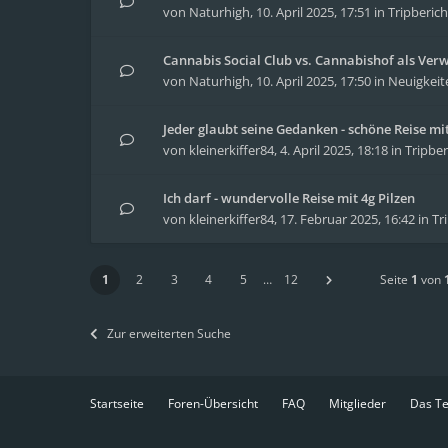
von
Naturhigh
,
10. April 2025, 17:51
in
Tripberich
Cannabis Social Club vs. Cannabishof als Ver
von
Naturhigh
,
10. April 2025, 17:50
in
Neuigkeit
Jeder glaubt seine Gedanken - schöne Reise m
von
kleinerkiffer84
,
4. April 2025, 18:18
in
Tripber
Ich darf - wundervolle Reise mit 4g Pilzen
von
kleinerkiffer84
,
17. Februar 2025, 16:42
in
Tr
1
2
3
4
5
…
12
Seite
1
von
Zur erweiterten Suche
Startseite
Foren-Übersicht
FAQ
Mitglieder
Das T