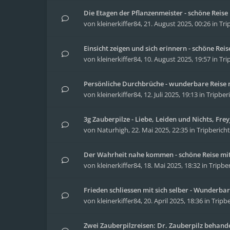
Die Etagen der Pflanzenmeister - schöne Reis
von
kleinerkiffer84
,
21. August 2025, 00:26
in
Tri
Einsicht zeigen und sich erinnern - schöne Re
von
kleinerkiffer84
,
10. August 2025, 19:57
in
Tri
Persönliche Durchbrüche - wunderbare Reise m
von
kleinerkiffer84
,
12. Juli 2025, 19:13
in
Tripber
3g Zauberpilze - Liebe, Leiden und Nichts, Fre
von
Naturhigh
,
22. Mai 2025, 22:35
in
Tripberich
Der Wahrheit nahe kommen - schöne Reise mit
von
kleinerkiffer84
,
18. Mai 2025, 18:32
in
Tripbe
Frieden schliessen mit sich selber - Wunderbar
von
kleinerkiffer84
,
20. April 2025, 18:36
in
Tripbe
Zwei Zauberpilzreisen: Dr. Zauberpilz behand