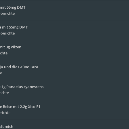
e mit 55mg DMT
pberichte
ise mit 55mg DMT
pberichte
it 3g Pilzen
ichte
yja und die Grüne Tara
te
 1g Panaelus cyanescens
richte
e Reise mit 2.2g Xico F1
richte
elt mich