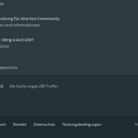
te
waltung für eine Eco-Community
en und Informationen
it 30mg 4-AcO-DMT
ichte
ipberichte
12
Die Suche ergab 280 Treffer
eam
Kontakt
Datenschutz
Nutzungsbedingungen
Ak