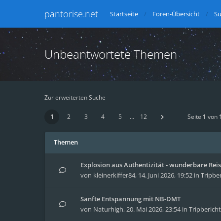
pantorise.net
Startseite
Foren-Übersicht
S
Unbeantwortete Themen
Zur erweiterten Suche
1
2
3
4
5
…
12
Seite
1
von
Themen
Explosion aus Authentizität - wunderbare Reise
von
kleinerkiffer84
,
14. Juni 2026, 19:52
in
Tripbe
Sanfte Entspannung mit NB-DMT
von
Naturhigh
,
20. Mai 2026, 23:54
in
Tripberich