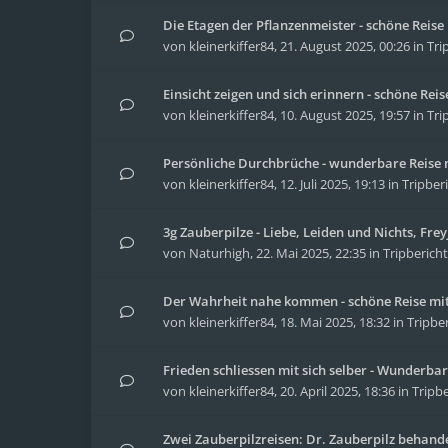
Die Etagen der Pflanzenmeister - schöne Reis
von
kleinerkiffer84
,
21. August 2025, 00:26
in
Tri
Einsicht zeigen und sich erinnern - schöne Re
von
kleinerkiffer84
,
10. August 2025, 19:57
in
Tri
Persönliche Durchbrüche - wunderbare Reise m
von
kleinerkiffer84
,
12. Juli 2025, 19:13
in
Tripber
3g Zauberpilze - Liebe, Leiden und Nichts, Fre
von
Naturhigh
,
22. Mai 2025, 22:35
in
Tripberich
Der Wahrheit nahe kommen - schöne Reise mit
von
kleinerkiffer84
,
18. Mai 2025, 18:32
in
Tripbe
Frieden schliessen mit sich selber - Wunderbar
von
kleinerkiffer84
,
20. April 2025, 18:36
in
Tripbe
Zwei Zauberpilzreisen: Dr. Zauberpilz behand