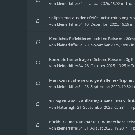
von
kleinerkiffer84
,
5. Januar 2026, 19:32
in
Tripb
Solipsismus aus der Pfeife - Reise mit 30mg 
von
kleinerkiffer84
,
10. Dezember 2025, 19:39
in
Kindliches Reflektieren - schöne Reise mit 20
von
kleinerkiffer84
,
23. November 2025, 19:07
i
Konzepte hinterfragen - Schöne Reise mit 3g Pi
von
kleinerkiffer84
,
26. Oktober 2025, 19:25
in
Tr
Man kommt alleine und geht alleine - Trip m
von
kleinerkiffer84
,
28. September 2025, 19:30
i
100mg NB-DMT - Auflösung einer Cluster-Illus
von
Naturhigh
,
21. September 2025, 02:33
in
Tri
Rückblick und Dankbarkeit - wunderbare Reise 
von
kleinerkiffer84
,
31. August 2025, 19:20
in
Tri