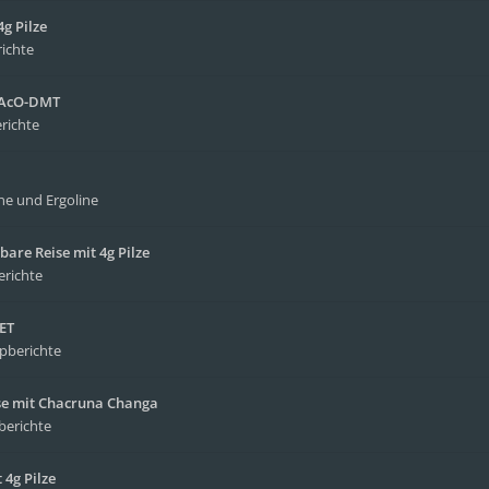
g Pilze
richte
4-AcO-DMT
richte
ne und Ergoline
bare Reise mit 4g Pilze
erichte
MET
ipberichte
ise mit Chacruna Changa
berichte
4g Pilze