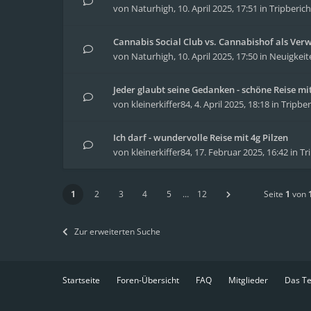
von
Naturhigh
,
10. April 2025, 17:51
in
Tripberich
Cannabis Social Club vs. Cannabishof als Ver
von
Naturhigh
,
10. April 2025, 17:50
in
Neuigkeit
Jeder glaubt seine Gedanken - schöne Reise m
von
kleinerkiffer84
,
4. April 2025, 18:18
in
Tripber
Ich darf - wundervolle Reise mit 4g Pilzen
von
kleinerkiffer84
,
17. Februar 2025, 16:42
in
Tr
1
2
3
4
5
…
12
Seite
1
von
Zur erweiterten Suche
Startseite
Foren-Übersicht
FAQ
Mitglieder
Das T