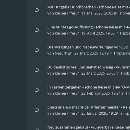
Mit Hingabe Durchbrechen - schöne Reise mit 4
von
kleinerkiffer84
,
11. Mai 2026, 20:03
in
Tripbe
Eine bunte Ego-Auflösung - schöne Reise mit 
von
kleinerkiffer84
,
19. April 2026, 19:55
in
Tripbe
Die Wirkungen und Nebenwirkungen von LSD
von
Naturhigh
,
29. März 2026, 12:19
in
Tryptami
Du denkst so viel und siehst so wenig - wunder
von
kleinerkiffer84
,
22. März 2026, 20:08
in
Tripb
In Farben zergehen - schöne Reise mit 4-PrO-
von
kleinerkiffer84
,
22. Februar 2026, 19:24
in
Tr
Chacruna ein mächtiger Pflanzenmeister - Re
von
kleinerkiffer84
,
25. Januar 2026, 19:29
in
Trip
Neu zusammen gebaut - wunderbare Reise mit 