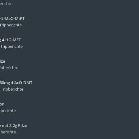
erichte
NB-5-MeO-MiPT
Tripberichte
mg 4-HO-MET
n
Tripberichte
lze
ipberichte
it 30mg 4-AcO-DMT
n
Tripberichte
ion
pberichte
mit 2.2g Pilze
pberichte