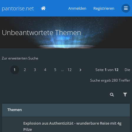
pantorise.net
Anmelden
Registrieren
Unbeantwortete Themen
Zur erweiterten Suche
1
2
3
4
5
…
12
Seite
1
von
12
Die
Suche ergab 280 Treffer
Themen
Explosion aus Authentizität - wunderbare Reise mit 4g
Pilze