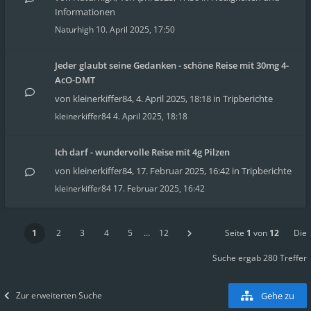
Informationen
Naturhigh
10. April 2025, 17:50
Jeder glaubt seine Gedanken - schöne Reise mit 30mg 4-
AcO-DMT
von
kleinerkiffer84
,
4. April 2025, 18:18
in
Tripberichte
kleinerkiffer84
4. April 2025, 18:18
Ich darf - wundervolle Reise mit 4g Pilzen
von
kleinerkiffer84
,
17. Februar 2025, 16:42
in
Tripberichte
kleinerkiffer84
17. Februar 2025, 16:42
1
2
3
4
5
…
12
Seite
1
von
12
Die
Suche ergab 280 Treffer
Zur erweiterten Suche
Gehe zu