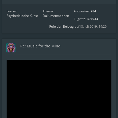
Forum:
Thema:
Antworten:
284
Psychedelische Kunst
Dokumentationen
Zugriffe:
394933
Rufe den Beitrag auf
18. Juli 2019, 19:29
Re: Music for the Mind