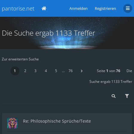
pantorise.net
Anmelden
Registrieren
Die Suche ergab 1133 Treffer
Zur erweiterten Suche
1
2
3
4
5
…
76
Seite
1
von
76
Die
Suche ergab 1133 Treffer
Re: Philosophische Sprüche/Texte