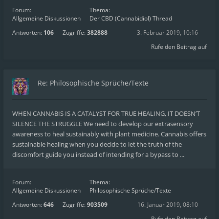
Forum:
Thema:
Allgemeine Diskussionen
Der CBD (Cannabidiol) Thread
Antworten:
106
Zugriffe:
382888
3. Februar 2019, 10:16
Rufe den Beitrag auf
Re: Philosophische Sprüche/Texte
WHEN CANNABIS IS A CATALYST FOR TRUE HEALING, IT DOESN’T
SILENCE THE STRUGGLE We need to develop our extrasensory
awareness to heal sustainably with plant medicine. Cannabis offers
sustainable healing when you decide to let the truth of the
discomfort guide you instead of intending for a bypass to ...
Forum:
Thema:
Allgemeine Diskussionen
Philosophische Sprüche/Texte
Antworten:
646
Zugriffe:
903509
16. Januar 2019, 08:10
Rufe den Beitrag auf