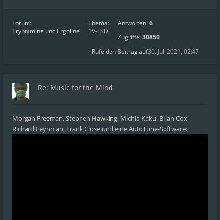
Forum:
Thema:
Antworten:
6
Tryptamine und Ergoline
1V-LSD
Zugriffe:
30850
Rufe den Beitrag auf
30. Juli 2021, 02:47
Re: Music for the Mind
Morgan Freeman, Stephen Hawking, Michio Kaku, Brian Cox,
Richard Feynman, Frank Close und eine AutoTune-Software: