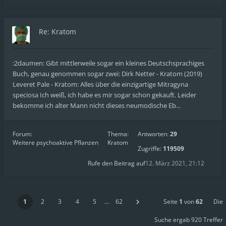
Re: Kratom
:2daumen: Gibt mittlerweile sogar ein kleines Deutschsprachiges
Buch, genau genommen sogar zwei: Dirk Netter - Kratom (2019)
Leveret Pale - Kratom: Alles über die einzigartige Mitragyna
speciosa Ich weiß, ich habe es mir sogar schon gekauft. Leider
bekomme ich alter Mann nicht dieses neumodische Eb...
Forum:
Thema:
Antworten:
29
Weitere psychoaktive Pflanzen
Kratom
Zugriffe:
119509
Rufe den Beitrag auf
12. März 2021, 21:12
1
2
3
4
5
…
62
Seite
1
von
62
Die
Suche ergab 920 Treffer