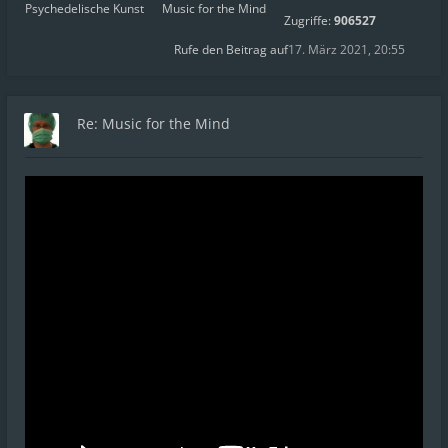
Psychedelische Kunst
Music for the Mind
Zugriffe:
906527
Rufe den Beitrag auf
17. März 2021, 20:55
Re: Music for the Mind