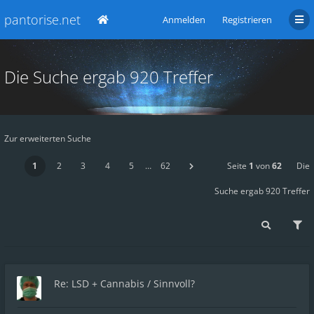
pantorise.net
Anmelden
Registrieren
Die Suche ergab 920 Treffer
Zur erweiterten Suche
1
2
3
4
5
…
62
Seite
1
von
62
Die
Suche ergab 920 Treffer
Re: LSD + Cannabis / Sinnvoll?