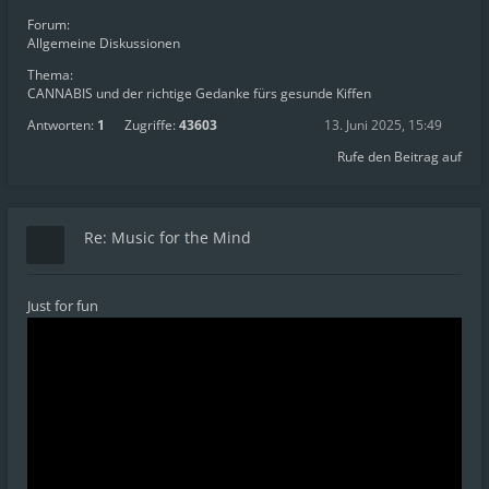
Forum:
Allgemeine Diskussionen
Thema:
CANNABIS und der richtige Gedanke fürs gesunde Kiffen
Antworten:
1
Zugriffe:
43603
13. Juni 2025, 15:49
Rufe den Beitrag auf
Re: Music for the Mind
Just for fun