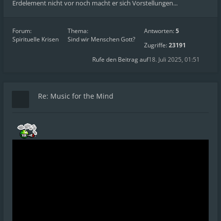
Erdelement nicht vor noch macht er sich Vorstellungen...
Forum:
Thema:
Antworten:
5
Spirituelle Krisen
Sind wir Menschen Gott?
Zugriffe:
23191
Rufe den Beitrag auf
18. Juli 2025, 01:51
Re: Music for the Mind