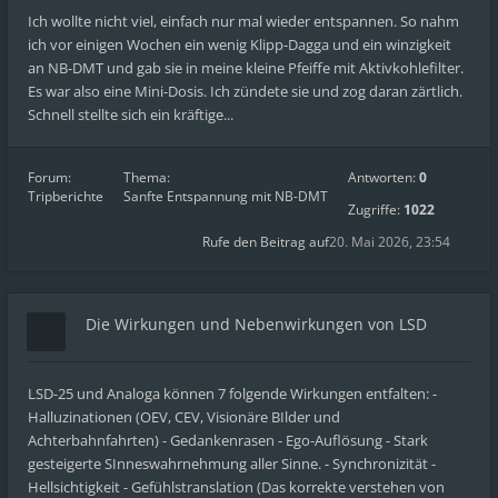
Ich wollte nicht viel, einfach nur mal wieder entspannen. So nahm
ich vor einigen Wochen ein wenig Klipp-Dagga und ein winzigkeit
an NB-DMT und gab sie in meine kleine Pfeiffe mit Aktivkohlefilter.
Es war also eine Mini-Dosis. Ich zündete sie und zog daran zärtlich.
Schnell stellte sich ein kräftige...
Forum:
Thema:
Antworten:
0
Tripberichte
Sanfte Entspannung mit NB-DMT
Zugriffe:
1022
Rufe den Beitrag auf
20. Mai 2026, 23:54
Die Wirkungen und Nebenwirkungen von LSD
LSD-25 und Analoga können 7 folgende Wirkungen entfalten: -
Halluzinationen (OEV, CEV, Visionäre BIlder und
Achterbahnfahrten) - Gedankenrasen - Ego-Auflösung - Stark
gesteigerte SInneswahrnehmung aller Sinne. - Synchronizität -
Hellsichtigkeit - Gefühlstranslation (Das korrekte verstehen von