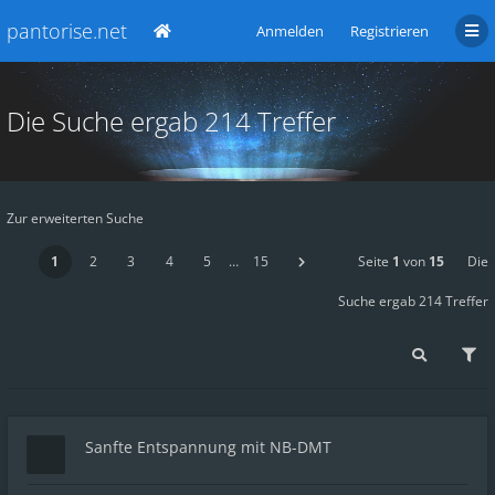
pantorise.net
Anmelden
Registrieren
Die Suche ergab 214 Treffer
Zur erweiterten Suche
1
2
3
4
5
…
15
Seite
1
von
15
Die
Suche ergab 214 Treffer
Sanfte Entspannung mit NB-DMT