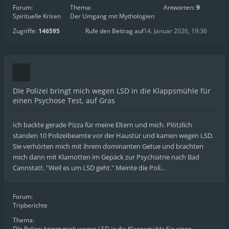
Forum:
Thema:
Antworten:
9
Spirituelle Krisen
Der Umgang mit Mythologien
Zugriffe:
146595
Rufe den Beitrag auf
14. Januar 2026, 19:36
DIe Polizei bringt mich wegen LSD in die Klappsmühle für
einen Psychose Test, auf Gras
Ich backte gerade Pizza für meine Eltern und mich. Plötzlich
standen 10 Polizeibeamte vor der Haustür und kamen wegen LSD.
Sie verhörten mich mit ihrem dominanten Getue und brachten
mich dann mit Klamotten im Gepäck zur Psychiatrie nach Bad
Cannstatt. "Weil es um LSD geht." Meinte die Poli...
Forum:
Tripberichte
Thema:
DIe Polizei bringt mich wegen LSD in die Klappsmühle für einen