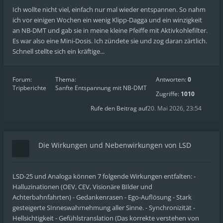
Ich wollte nicht viel, einfach nur mal wieder entspannen. So nahm
ich vor einigen Wochen ein wenig Klipp-Dagga und ein winzigkeit
an NB-DMT und gab sie in meine kleine Pfeiffe mit Aktivkohlefilter.
Es war also eine Mini-Dosis. Ich zündete sie und zog daran zärtlich.
Schnell stellte sich ein kräftige...
Forum:
Thema:
Antworten:
0
Tripberichte
Sanfte Entspannung mit NB-DMT
Zugriffe:
1010
Rufe den Beitrag auf
20. Mai 2026, 23:54
Die Wirkungen und Nebenwirkungen von LSD
LSD-25 und Analoga können 7 folgende Wirkungen entfalten: -
Halluzinationen (OEV, CEV, Visionäre BIlder und
Achterbahnfahrten) - Gedankenrasen - Ego-Auflösung - Stark
gesteigerte SInneswahrnehmung aller Sinne. - Synchronizität -
Hellsichtigkeit - Gefühlstranslation (Das korrekte verstehen von