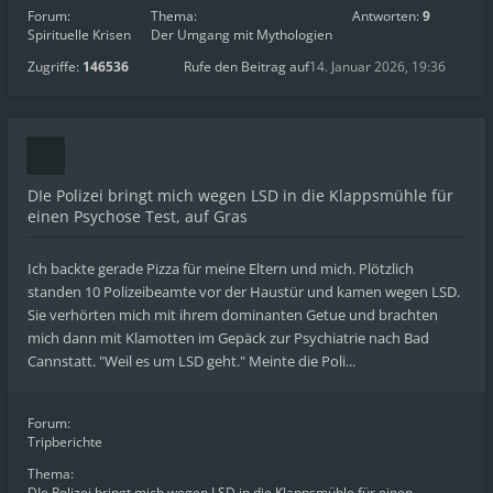
Forum:
Thema:
Antworten:
9
Spirituelle Krisen
Der Umgang mit Mythologien
Zugriffe:
146536
Rufe den Beitrag auf
14. Januar 2026, 19:36
DIe Polizei bringt mich wegen LSD in die Klappsmühle für
einen Psychose Test, auf Gras
Ich backte gerade Pizza für meine Eltern und mich. Plötzlich
standen 10 Polizeibeamte vor der Haustür und kamen wegen LSD.
Sie verhörten mich mit ihrem dominanten Getue und brachten
mich dann mit Klamotten im Gepäck zur Psychiatrie nach Bad
Cannstatt. "Weil es um LSD geht." Meinte die Poli...
Forum:
Tripberichte
Thema:
DIe Polizei bringt mich wegen LSD in die Klappsmühle für einen