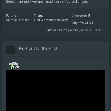
Erdelement nicht vor noch macht er sich Vorstellungen...
Forum:
Thema:
Antworten:
5
Spirituelle Krisen
Sind wir Menschen Gott?
Zugriffe:
23171
Rufe den Beitrag auf
18. Juli 2025, 01:51
Re: Music for the Mind