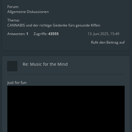
Forum:
Allgemeine Diskussionen
Thema:
CANNABIS und der richtige Gedanke fürs gesunde Kiffen
Antworten:
1
Zugriffe:
43555
13. Juni 2025, 15:49
Rufe den Beitrag auf
Re: Music for the Mind
Just for fun