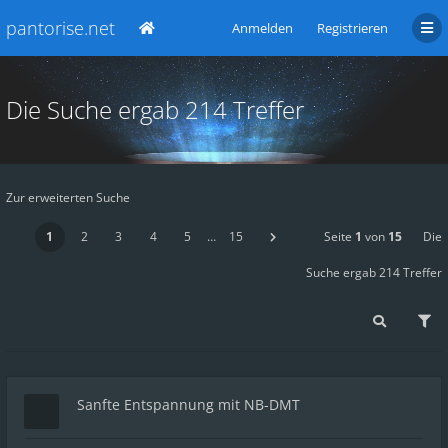
pantorise.net
Anmelden
Registrieren
Die Suche ergab 214 Treffer
Zur erweiterten Suche
1
2
3
4
5
…
15
Seite
1
von
15
Die
Suche ergab 214 Treffer
Sanfte Entspannung mit NB-DMT