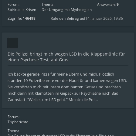
Forum:
Thema:
Antworten:
9
Spirituelle Krisen
Der Umgang mit Mythologien
Zugriffe:
146498
Rufe den Beitrag auf
14. Januar 2026, 19:36
DIe Polizei bringt mich wegen LSD in die Klappsmühle für
einen Psychose Test, auf Gras
Ich backte gerade Pizza für meine Eltern und mich. Plötzlich
standen 10 Polizeibeamte vor der Haustür und kamen wegen LSD.
Sie verhörten mich mit ihrem dominanten Getue und brachten
mich dann mit Klamotten im Gepäck zur Psychiatrie nach Bad
Cannstatt. "Weil es um LSD geht." Meinte die Poli...
Forum:
Tripberichte
Thema:
DIe Polizei bringt mich wegen LSD in die Klappsmühle für einen