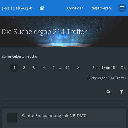
pantorise.net
Anmelden
Registrieren
Die Suche ergab 214 Treffer
Zur erweiterten Suche
1
2
3
4
5
…
15
Seite
1
von
15
Die
Suche ergab 214 Treffer
Sanfte Entspannung mit NB-DMT