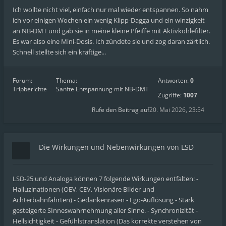
Ich wollte nicht viel, einfach nur mal wieder entspannen. So nahm
ich vor einigen Wochen ein wenig Klipp-Dagga und ein winzigkeit
an NB-DMT und gab sie in meine kleine Pfeiffe mit Aktivkohlefilter.
Es war also eine Mini-Dosis. Ich zündete sie und zog daran zärtlich.
Schnell stellte sich ein kräftige...
Forum:
Thema:
Antworten:
0
Tripberichte
Sanfte Entspannung mit NB-DMT
Zugriffe:
1007
Rufe den Beitrag auf
20. Mai 2026, 23:54
Die Wirkungen und Nebenwirkungen von LSD
LSD-25 und Analoga können 7 folgende Wirkungen entfalten: -
Halluzinationen (OEV, CEV, Visionäre BIlder und
Achterbahnfahrten) - Gedankenrasen - Ego-Auflösung - Stark
gesteigerte SInneswahrnehmung aller Sinne. - Synchronizität -
Hellsichtigkeit - Gefühlstranslation (Das korrekte verstehen von