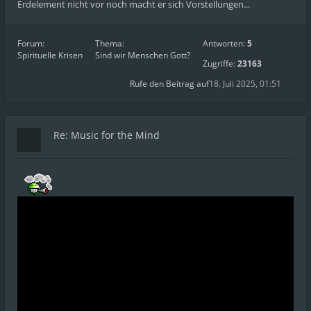
Erdelement nicht vor noch macht er sich Vorstellungen...
Forum:
Thema:
Antworten:
5
Spirituelle Krisen
Sind wir Menschen Gott?
Zugriffe:
23163
Rufe den Beitrag auf
18. Juli 2025, 01:51
Re: Music for the Mind