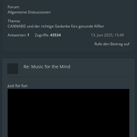
Forum:
Allgemeine Diskussionen
Thema:
CANNABIS und der richtige Gedanke fürs gesunde Kiffen
Antworten:
1
Zugriffe:
43534
13. Juni 2025, 15:49
Rufe den Beitrag auf
Re: Music for the Mind
Just for fun